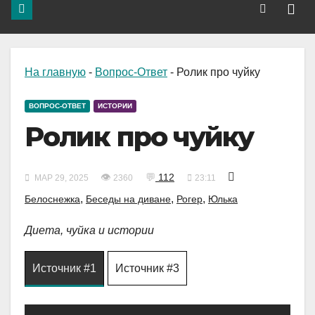
На главную
-
Вопрос-Ответ
-
Ролик про чуйку
ВОПРОС-ОТВЕТ
ИСТОРИИ
Ролик про чуйку
👁
💬
112
МАР 29, 2025
2360
23:11
,
,
,
Белоснежка
Беседы на диване
Рогер
Юлька
Диета, чуйка и истории
Источник #1
Источник #3