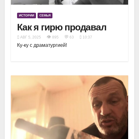
ИСТОРИИ
СЕМЬЯ
Как я гирю продавал
👁
💬
АВГ 5, 2025
895
63
10:37
Ку-ку с драматургией!