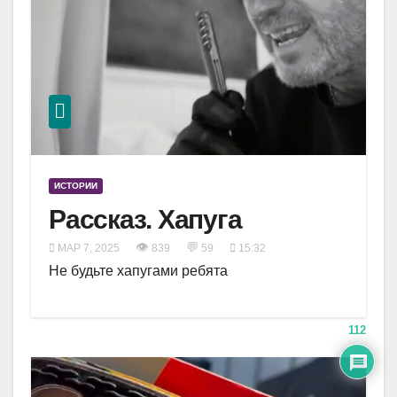
ИСТОРИИ
Рассказ. Хапуга
👁
💬
МАР 7, 2025
839
59
15:32
Не будьте хапугами ребята
112