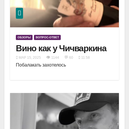
ОБЗОРЫ
ВОПРОС-ОТВЕТ
Вино как у Чичваркина
👁
💬
МАР 15, 2025
1144
60
11:58
Побалакать захотелось