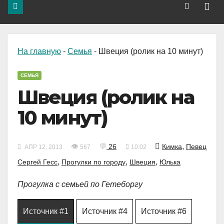
На главную
-
Семья
-
Швеция (ролик на 10 минут)
СЕМЬЯ
Швеция (ролик на
10 минут)
,
👁
💬
26
Кимка
Певец
АПР 12, 2013
567
10:02
,
,
,
Сергей Гесс
Прогулки по городу
Швеция
Юлька
Прогулка с семьей по Гетеборгу
Источник #1
Источник #4
Источник #6