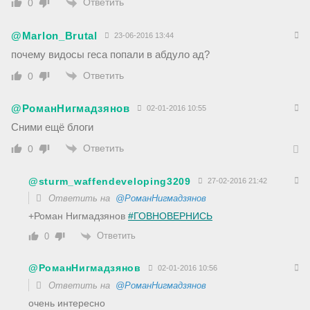
Ответить
0
@Marlon_Brutal
23-06-2016 13:44
почему видосы геса попали в абдуло ад?
Ответить
0
@РоманНигмадзянов
02-01-2016 10:55
Сними ещё блоги
Ответить
0
@sturm_waffendeveloping3209
27-02-2016 21:42
Ответить на
@РоманНигмадзянов
+Роман Нигмадзянов
#ГОВНОВЕРНИСЬ
Ответить
0
@РоманНигмадзянов
02-01-2016 10:56
Ответить на
@РоманНигмадзянов
очень интересно