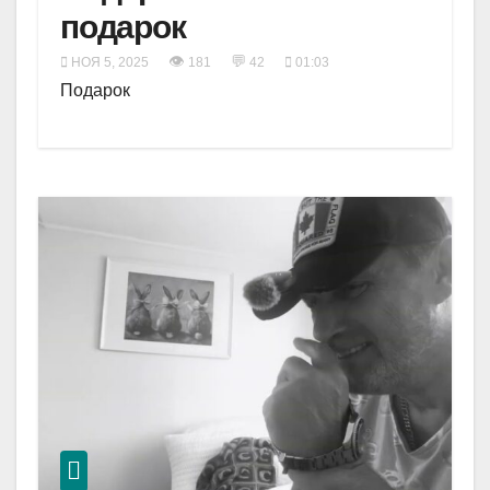
подарок
👁
💬
НОЯ 5, 2025
181
42
01:03
Подарок