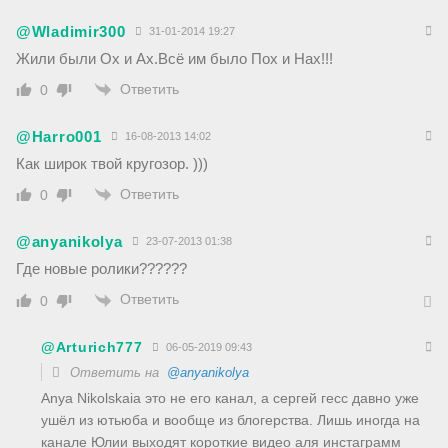
@Wladimir300
31-01-2014 19:27
Жили были Ох и Ах.Всё им было Пох и Нах!!!
Ответить
0
@Harro001
16-08-2013 14:02
Как широк твой кругозор. )))
Ответить
0
@anyanikolya
23-07-2013 01:38
Где новые ролики??????
Ответить
0
@Arturich777
06-05-2019 09:43
Ответить на
@anyanikolya
Anya Nikolskaia это не его канал, а сергей гесс давно уже
ушёл из ютьюба и вообще из блогерства. Лишь иногда на
канале Юлии выходят короткие видео аля инстаграмм