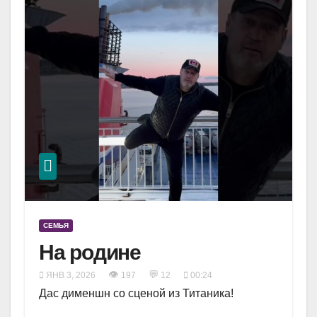
СЕМЬЯ
На родине
👁
💬
ЯНВ 3, 2026
197
12
00:24
Дас дименшн со сценой из Титаника!