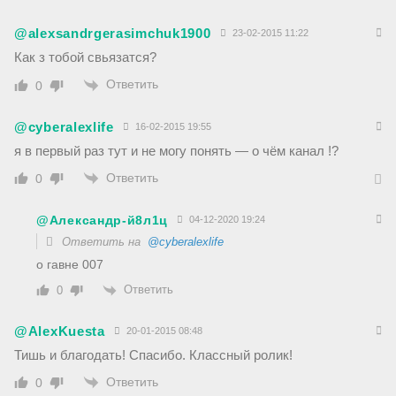
@alexsandrgerasimchuk1900
23-02-2015 11:22
Как з тобой свьязатся?
Ответить
0
@cyberalexlife
16-02-2015 19:55
я в первый раз тут и не могу понять — о чём канал !?
Ответить
0
@Александр-й8л1ц
04-12-2020 19:24
Ответить на
@cyberalexlife
о гавне 007
Ответить
0
@AlexKuesta
20-01-2015 08:48
Тишь и благодать! Спасибо. Классный ролик!
Ответить
0