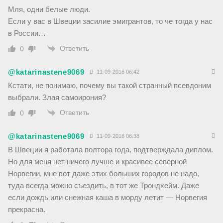
Мля, одни белые люди.
Если у вас в Швеции засилие эмигрантов, то че тогда у нас
в России…
Ответить
0
@katarinastene9069
11-09-2016 06:42
Кстати, не понимаю, почему вы такой странный псевдоним
выбрали. Злая самоирония?
Ответить
0
@katarinastene9069
11-09-2016 06:38
В Швеции я работала полтора года, подтверждала диплом.
Но для меня нет ничего лучше и красивее северной
Норвегии, мне вот даже этих больших городов не надо,
туда всегда можно съездить, в тот же Трондхейм. Даже
если дождь или снежная каша в морду летит — Норвегия
прекрасна.