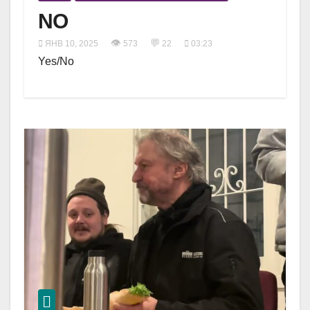
NO
👁
💬
ЯНВ 10, 2025
573
22
03:23
Yes/No