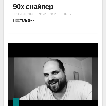
90х снайпер
👁
💬
ИЮЛ 20, 2026
72
21
02:12
Ностальджи