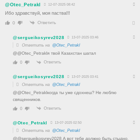
@Otec_Petrakl
12-07-2025 08:42
Ибо здравствуй, моя паства!!!
Ответить
0
@sergueikosyrev2028
13-07-2025 03:46
Ответить на
@Otec_Petrakl
@@Otec_Petraklя твой Казахстан шатал
Ответить
0
@sergueikosyrev2028
13-07-2025 03:41
Ответить на
@Otec_Petrakl
@@Otec_Petraklкогда ты уже сдохнеш? Не люблю
священников.
Ответить
0
@Otec_Petrakl
13-07-2025 02:50
Ответить на
@Otec_Petrakl
@@sergueikosyrev2028 А вот тебе должно быть стыдно.