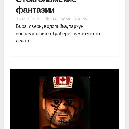
фантазии
👁
💬
ИЮЛ 5, 2026
103
58
07:55
Bubs, двери, водопийка, тархун,
воспоминания о Трабере, нужно что-то
делать