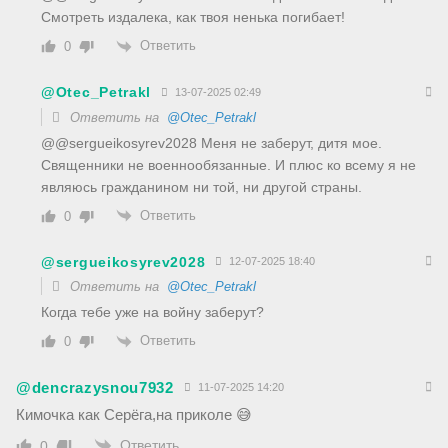
Смотреть издалека, как твоя ненька погибает!
Ответить
0
@Otec_Petrakl
13-07-2025 02:49
Ответить на
@Otec_Petrakl
@@sergueikosyrev2028 Меня не заберут, дитя мое.
Священники не военнообязанные. И плюс ко всему я не
являюсь гражданином ни той, ни другой страны.
Ответить
0
@sergueikosyrev2028
12-07-2025 18:40
Ответить на
@Otec_Petrakl
Когда тебе уже на войну заберут?
Ответить
0
@dencrazysnou7932
11-07-2025 14:20
Кимочка как Серёга,на приколе 😅
Ответить
0