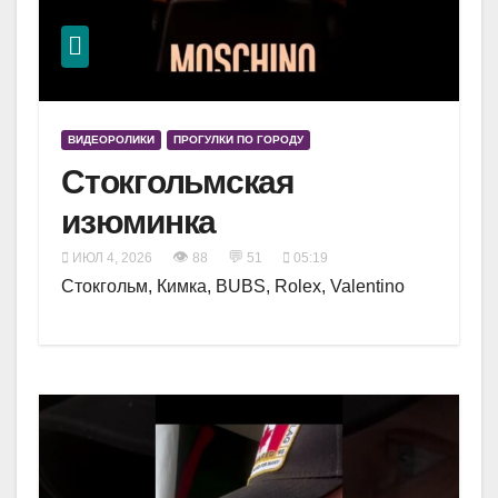
ВИДЕОРОЛИКИ
ПРОГУЛКИ ПО ГОРОДУ
Стокгольмская
изюминка
👁
💬
ИЮЛ 4, 2026
88
51
05:19
Стокгольм, Кимка, BUBS, Rolex, Valentino