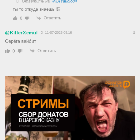
Ответить на
@DIYaudio84
ты то откуда знаешь 🤦
Ответить
0
@KillerXemul
11-07-2025 09:16
Серёга вайбит
Ответить
0