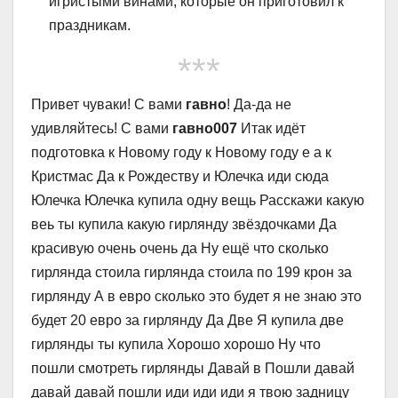
игристыми винами, которые он приготовил к
праздникам.
***
Привет чуваки! С вами
гавно
! Да-да не
удивляйтесь! С вами
гавно007
Итак идёт
подготовка к Новому году к Новому году е а к
Кристмас Да к Рождеству и Юлечка иди сюда
Юлечка Юлечка купила одну вещь Расскажи какую
веь ты купила какую гирлянду звёздочками Да
красивую очень очень да Ну ещё что сколько
гирлянда стоила гирлянда стоила по 199 крон за
гирлянду А в евро сколько это будет я не знаю это
будет 20 евро за гирлянду Да Две Я купила две
гирлянды ты купила Хорошо хорошо Ну что
пошли смотреть гирлянды Давай в Пошли давай
давай давай пошли иди иди иди я твою задницу