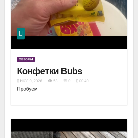
ОБЗОРЫ
Конфетки Bubs
👁
💬
ИЮЛ 9, 2026
53
0
00:49
Пробуем