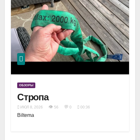
ОБЗОРЫ
Стропа
👁
💬
ИЮЛ 8, 2026
56
0
00:36
Biltema