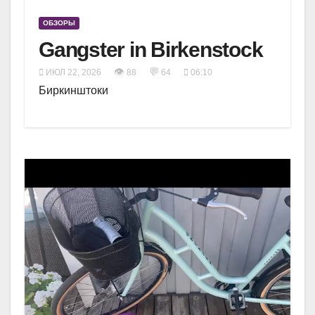
ОБЗОРЫ
Gangster in Birkenstock
👁
💬
ИЮЛ 22, 2026
88
64
06:10
Биркинштоки