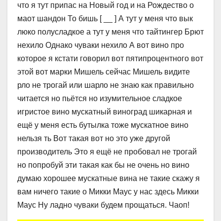
что я тут припас на Новый год и на Рождество о
маот шандон То бишь [ __ ] А тут у меня что вык
люко полусладкое а тут у меня что тайтингер Брют
нехило Однако чуваки нехило А вот вино про
которое я кстати говорил вот пятипроцентного вот
этой вот марки Мишель сейчас Мишель видите
рло не трогай или шарло не знаю как правильно
читается но пьётся но изумительное сладкое
игристое вино мускатный виноград шикарная и
ещё у меня есть бутылка тоже мускатное вино
нельзя ть Вот такая вот но это уже другой
производитель Это я ещё не пробовал не трогай
но попробуй эти такая как бы не очень но вино
думаю хорошее мускатные вина не такие скажу я
вам ничего такие о Микки Маус у нас здесь Микки
Маус Ну ладно чуваки будем прощаться. Чаоп!