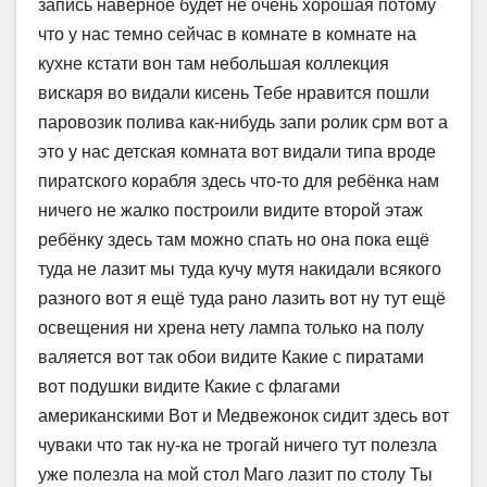
запись наверное будет не очень хорошая потому
что у нас темно сейчас в комнате в комнате на
кухне кстати вон там небольшая коллекция
вискаря во видали кисень Тебе нравится пошли
паровозик полива как-нибудь запи ролик срм вот а
это у нас детская комната вот видали типа вроде
пиратского корабля здесь что-то для ребёнка нам
ничего не жалко построили видите второй этаж
ребёнку здесь там можно спать но она пока ещё
туда не лазит мы туда кучу мутя накидали всякого
разного вот я ещё туда рано лазить вот ну тут ещё
освещения ни хрена нету лампа только на полу
валяется вот так обои видите Какие с пиратами
вот подушки видите Какие с флагами
американскими Вот и Медвежонок сидит здесь вот
чуваки что так ну-ка не трогай ничего тут полезла
уже полезла на мой стол Маго лазит по столу Ты