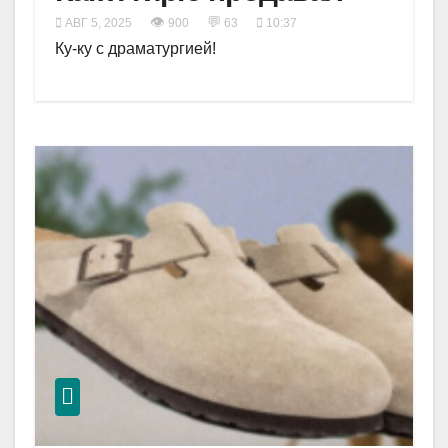
👁
💬
АВГ 5, 2025
900
63
10:37
Ку-ку с драматургией!