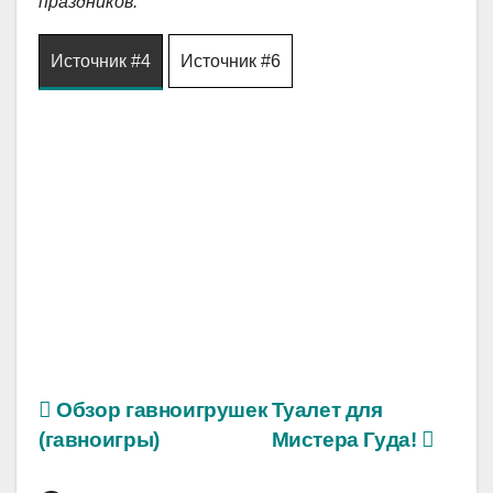
праздников.
Источник #4
Источник #6
Обзор гавноигрушек
Туалет для
(гавноигры)
Мистера Гуда!