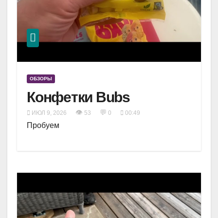
ОБЗОРЫ
Конфетки Bubs
👁
💬
ИЮЛ 9, 2026
53
0
00:49
Пробуем