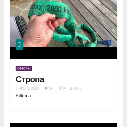
ОБЗОРЫ
Стропа
👁
💬
ИЮЛ 8, 2026
54
0
00:36
Biltema