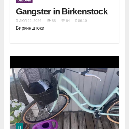
ОБЗОРЫ
Gangster in Birkenstock
👁
💬
ИЮЛ 22, 2026
88
64
06:10
Биркинштоки