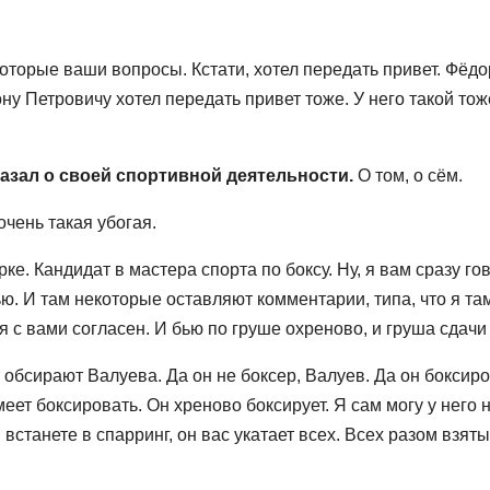
оторые ваши вопросы. Кстати, хотел передать привет. Фёдор
ну Петровичу хотел передать привет тоже. У него такой тож
казал о своей спортивной деятельности.
О том, о сём.
очень такая убогая.
ке. Кандидат в мастера спорта по боксу. Ну, я вам сразу го
ью. И там некоторые оставляют комментарии, типа, что я та
я с вами согласен. И бью по груше охреново, и груша сдачи 
 обсирают Валуева. Да он не боксер, Валуев. Да он боксиро
меет боксировать. Он хреново боксирует. Я сам могу у него 
встанете в спарринг, он вас укатает всех. Всех разом взяты