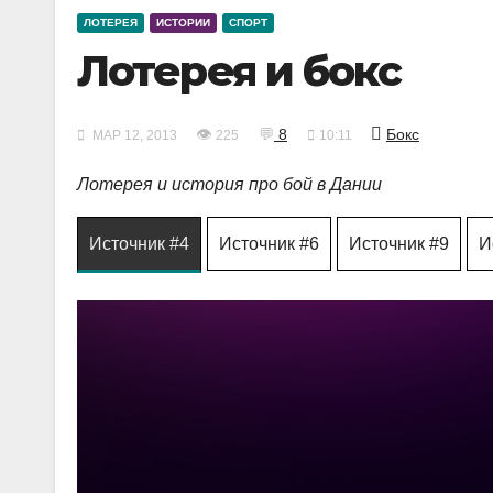
ЛОТЕРЕЯ
ИСТОРИИ
СПОРТ
Лотерея и бокс
👁
💬
8
Бокс
МАР 12, 2013
225
10:11
Лотерея и история про бой в Дании
Источник #4
Источник #6
Источник #9
И