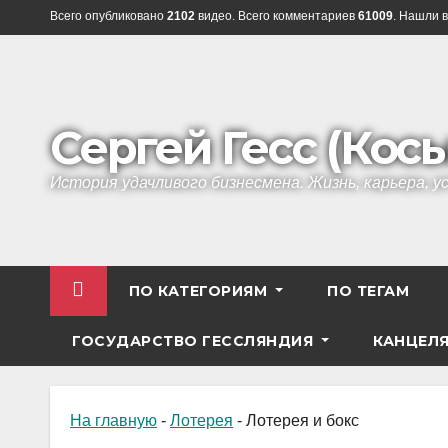
Перейти
Всего опубликовано
2102
видео. Всего комментариев
61009
. Нашли в
к
содержанию
Сергей Гесс (Кос
История удачливого бизнесмена. Жизнь, карьера, 
ПО КАТЕГОРИЯМ
ПО ТЕГАМ
ГОСУДАРСТВО ГЕССЛЯНДИЯ
КАНЦЕЛ
На главную
-
Лотерея
-
Лотерея и бокс