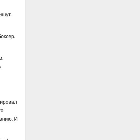
ишут.
боксер.
м.
в
сировал
го
Данию. И