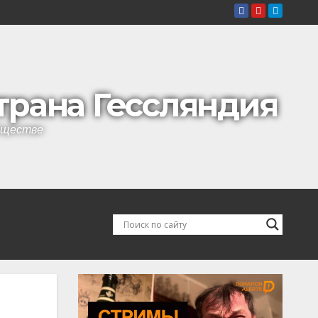
страна Гессляндия
обществе