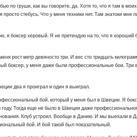
 бью по груши, как вы говорите, да. Хотя то, что я там в моих
я просто стебусь. Что у меня техники нет. Там знатоки мне п
ю, я боксер херовый. Я не претендую на то, что я хороший 
еня рост метр девяносто три. И вес сто тридцать килограм
ровый боксер, у меня даже были профессиональные бои. Три 
веции два я проиграл и один я выиграл.
рофессиональный бой, который у меня был в Швеции. Я бок
ем году. Тогда еще не было в Швеции даже профессионально
внования. Клуб устроил. Вообще в Данию. И мы выехали в 
ональный бой. И бой такой был показательный.