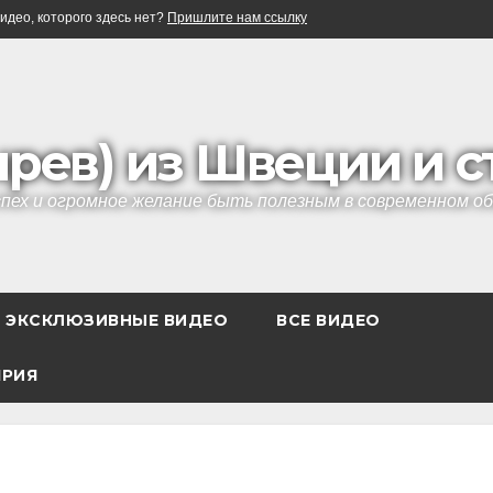
идео, которого здесь нет?
Пришлите нам ссылку
ырев) из Швеции и 
успех и огромное желание быть полезным в современном 
ЭКСКЛЮЗИВНЫЕ ВИДЕО
ВСЕ ВИДЕО
ЯРИЯ