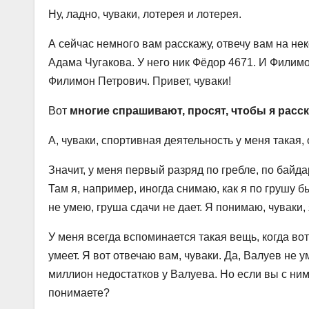
Ну, ладно, чуваки, лотерея и лотерея.
А сейчас немного вам расскажу, отвечу вам на нек
Адама Чугакова. У него ник Фёдор 4671. И Филимо
Филимон Петрович. Привет, чуваки!
Вот
многие спрашивают, просят, чтобы я расс
А, чуваки, спортивная деятельность у меня такая, 
Значит, у меня первый разряд по гребле, по байдар
Там я, например, иногда снимаю, как я по грушу б
не умею, груша сдачи не дает. Я понимаю, чуваки, 
У меня всегда вспоминается такая вещь, когда вот
умеет. Я вот отвечаю вам, чуваки. Да, Валуев не у
миллион недостатков у Валуева. Но если вы с ним 
понимаете?