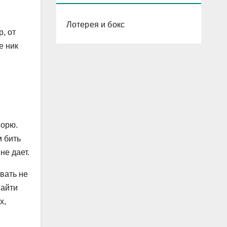
Лотерея и бокс
, от
е ник
ворю.
м бить
не дает.
вать не
найти
х,