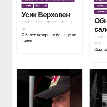
СПОРТ
ШОРТСЫ
РЕЖЕССУ
ШОРТС
Усик Верховен
Обн
👁
💬
МАЙ 24, 2026
127
5
сал
00:27
Я более позорного боя еще не
МАЙ 13
видел
00:37
Смотр