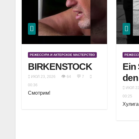
РЕЖЕССУРА И АКТЕРСКОЕ МАСТЕРСТВО
РЕЖЕССУ
BIRKENSTOCK
Ein
den
👁
💬
ИЮЛ 23, 2026
64
7
00:36
ИЮЛ 22
Смотрим!
00:25
Хулига