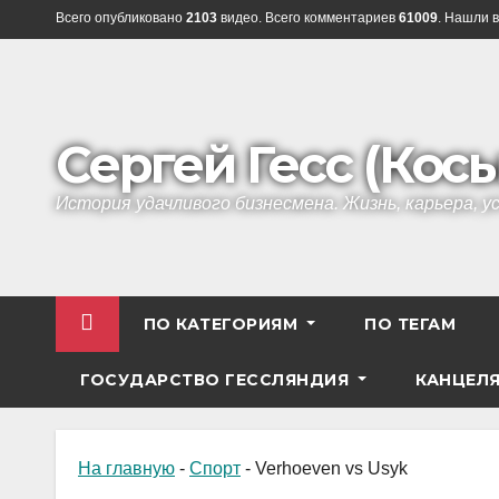
Перейти
Всего опубликовано
2103
видео. Всего комментариев
61009
. Нашли в
к
содержанию
Сергей Гесс (Кос
История удачливого бизнесмена. Жизнь, карьера, 
ПО КАТЕГОРИЯМ
ПО ТЕГАМ
ГОСУДАРСТВО ГЕССЛЯНДИЯ
КАНЦЕЛ
На главную
-
Спорт
-
Verhoeven vs Usyk