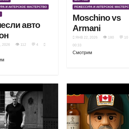
РА И АКТЕРСКОЕ МАСТЕРСТВО
РЕЖЕССУРА И АКТЕРСКОЕ МАСТЕР
Ы
Moschino vs
если авто
Armani
он
👁
💬
ЯНВ 22, 2026
180
10
👁
💬
, 2026
112
4
00:33
Смотрим
им