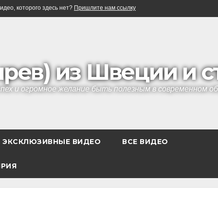
идео, которого здесь нет?
Пришлите нам ссылку
ырев) из Швеции и 
успех и огромное желание быть полезным в современном 
ЭКСКЛЮЗИВНЫЕ ВИДЕО
ВСЕ ВИДЕО
ЯРИЯ