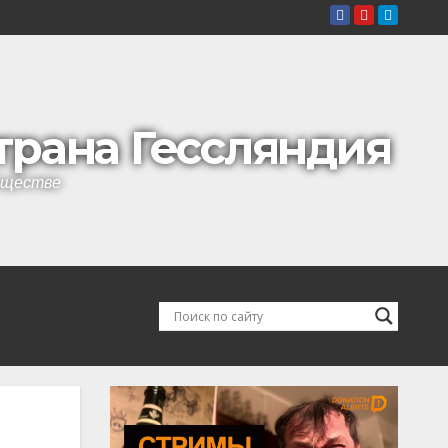
страна Гессляндия
обществе