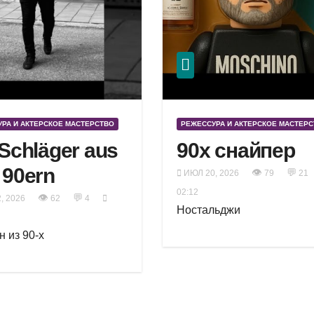
РА И АКТЕРСКОЕ МАСТЕРСТВО
РЕЖЕССУРА И АКТЕРСКОЕ МАСТЕР
 Schläger aus
90х снайпер
 90ern
👁
💬
ИЮЛ 20, 2026
79
21
02:12
👁
💬
, 2026
62
4
Ностальджи
н из 90-х