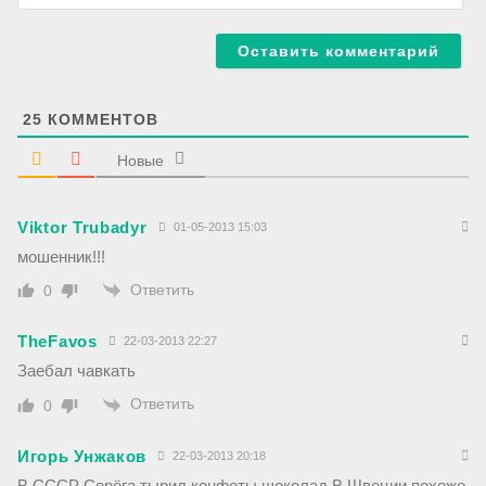
l
б
*
-
с
а
й
т
25
КОММЕНТОВ
Новые
Viktor Trubadyr
01-05-2013 15:03
мошенник!!!
Ответить
0
TheFavos
22-03-2013 22:27
Заебал чавкать
Ответить
0
Игорь Унжаков
22-03-2013 20:18
В СССР Серёга тырил конфеты,шоколад.В Швеции похоже