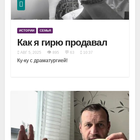
ИСТОРИИ
СЕМЬЯ
Как я гирю продавал
👁
💬
АВГ 5, 2025
895
63
10:37
Ку-ку с драматургией!