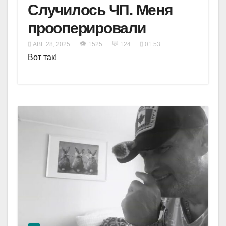
Случилось ЧП. Меня
прооперировали
👁
💬
АВГ 28, 2025
1525
124
01:53
Вот так!