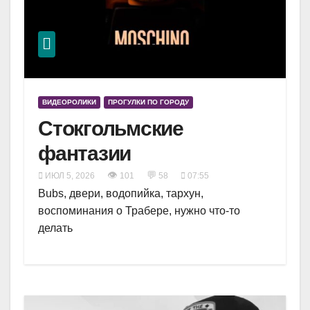
ВИДЕОРОЛИКИ
ПРОГУЛКИ ПО ГОРОДУ
Стокгольмские
фантазии
👁
💬
ИЮЛ 5, 2026
101
58
07:55
Bubs, двери, водопийка, тархун,
воспоминания о Трабере, нужно что-то
делать