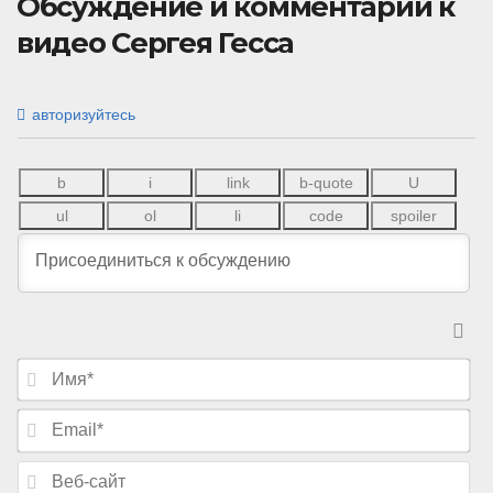
Обсуждение и комментарии к
видео Сергея Гесса
авторизуйтесь
И
м
я
E
*
m
a
В
i
е