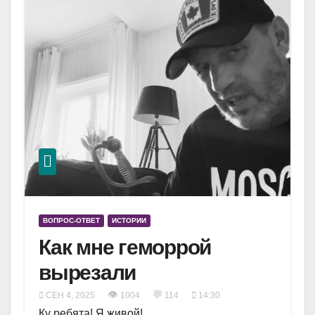
ВОПРОС-ОТВЕТ
ИСТОРИИ
Как мне геморрой
вырезали
👁
💬
СЕН 4, 2025
1004
114
14:30
Ку ребята! Я живой!