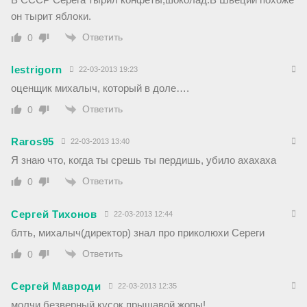
он тырит яблоки.
Ответить
0
lestrigorn
22-03-2013 19:23
оценщик михалыч, который в доле….
Ответить
0
Raros95
22-03-2013 13:40
Я знаю что, когда ты срешь ты пердишь, убило ахахаха
Ответить
0
Сергей Тихонов
22-03-2013 12:44
блть, михалыч(директор) знал про приколюхи Сереги
Ответить
0
Сергей Мавроди
22-03-2013 12:35
молчи безверный кусок прыщавой жопы!