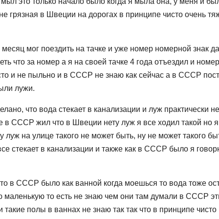
 мыл это только начало было когда я мыла она, у меня и бы
 не грязная в Швеции на дорогах в принципе чисто очень тя
 месяц мог поездить на тачке и уже номер номерной знак да
ь что за номер а я на своей тачке 4 года отъездил и номер
сто и не пыльно и в СССР не знаю как сейчас а в СССР пос
были лужи.
елано, что вода стекает в канализации и луж практически н
е в СССР жил что в Швеции нету луж я все ходил такой но я
у луж на улице такого не может быть, ну не может такого бы
се стекает в канализации и также как в СССР было я говор
 что в СССР было как ванной когда моешься то вода тоже ос
ию маленькую то есть не знаю чем они там думали в СССР эт
 такие полы в ваннах не знаю так так что в принципе чисто