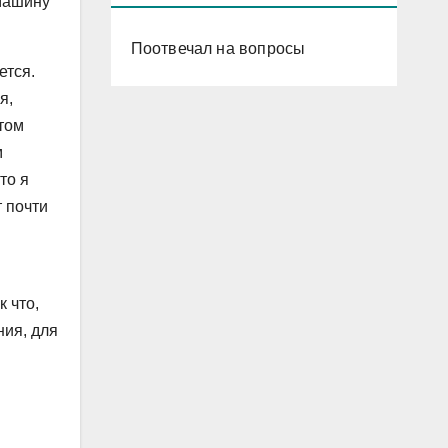
 машину
Поотвечал на вопросы
ется.
я,
отом
м
то я
 почти
ак что,
ния, для