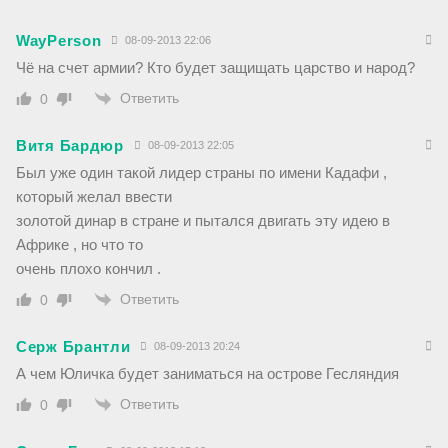
WayPerson
08-09-2013 22:06
Чё на счет армии? Кто будет защищать царство и народ?
Ответить
0
Витя Бардюр
08-09-2013 22:05
Был уже один такой лидер страны по имени Кадафи ,
который желал ввести
золотой динар в стране и пытался двигать эту идею в
Африке , но что то
очень плохо кончил .
Ответить
0
Серж Брантли
08-09-2013 20:24
А чем Юличка будет заниматься на острове Гесляндия
Ответить
0