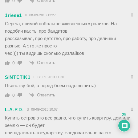
Ответить
0
1riese1
08-09-2013 13:27
Серега, снимай побольше «жизненных» роликов. На
подобии как ты про бандитов
рассказывал, про детство, про работу, про делишки
разные. А это же просто
чес ))) ты видишь сколько дизлайков
Ответить
0
SINTETIK1
08-09-2013 11:30
Пьянству бой, а перед боем надо выпить:)
Ответить
0
L.A.P.D.
08-09-2013 10:07
25
Купить остров это все равно, что купить квартиру, дом или
землю — он будет
принадлежать государству, следовательно на его