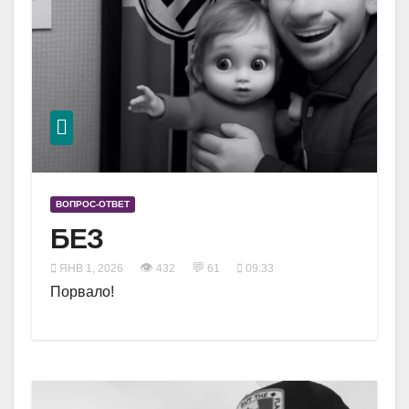
ВОПРОС-ОТВЕТ
БЕЗ
👁
💬
ЯНВ 1, 2026
432
61
09:33
Порвало!