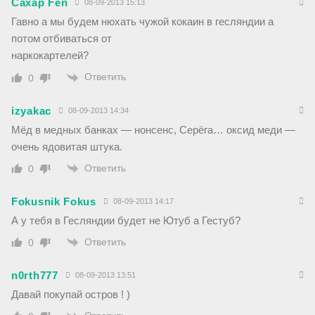
Caxap Fen
08-09-2013 15:13
Гавно а мы будем нюхать чужой кокаин в гесляндии а
потом отбиваться от
наркокартелей?
Ответить
0
izyakac
08-09-2013 14:34
Мёд в медных банках — нонсенс, Серёга… оксид меди —
очень ядовитая штука.
Ответить
0
Fokusnik Fokus
08-09-2013 14:17
А у тебя в Гесляндии будет не Ютуб а Гестуб?
Ответить
0
n0rth777
08-09-2013 13:51
Давай покупай остров ! )