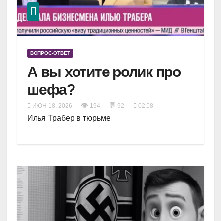
ВОПРОС-ОТВЕТ
А вы хотите ролик про
шефа?
👁
💬
ИЮН 18, 2026
194
92
02:08
Илья Трабер в тюрьме