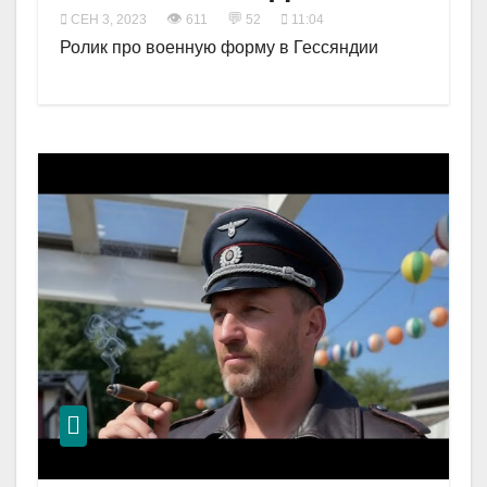
👁
💬
СЕН 3, 2023
611
52
11:04
Ролик про военную форму в Гессяндии