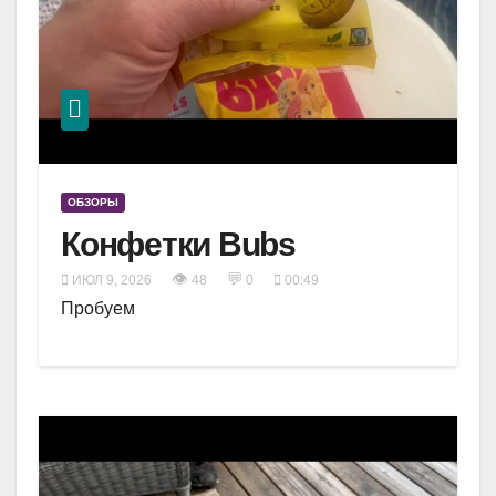
ОБЗОРЫ
Конфетки Bubs
👁
💬
ИЮЛ 9, 2026
48
0
00:49
Пробуем