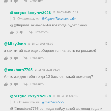
Ответить
0
@sergueikosyrev2028
18-03-2025 10:19
Ответить на
@КириллТакмаков-ь6я
@@КириллТакмаков-ь6я вот когда будет скажу
Ответить
0
@MikyJano
18-03-2025 05:30
а как китай все еще собираеться напасть на россию))
Ответить
0
@maxbars7795
18-03-2025 05:24
А что же для тебя тогда 10 баллов, какой шоколад?
Ответить
0
@sergueikosyrev2028
18-03-2025 06:15
Ответить на
@maxbars7795
@@maxbars7795 вот когда найду такой шоколад тогда и