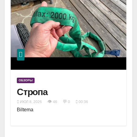
ОБЗОРЫ
Стропа
👁
💬
ИЮЛ 8, 2026
46
0
00:36
Biltema