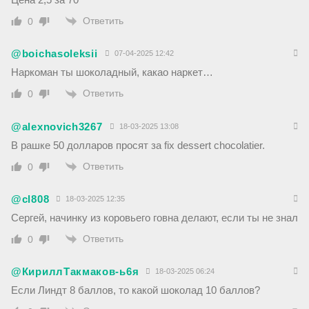
Ответить
0
@boichasoleksii
07-04-2025 12:42
Наркоман ты шоколадный, какао наркет…
Ответить
0
@alexnovich3267
18-03-2025 13:08
В рашке 50 долларов просят за fix dessert chocolatier.
Ответить
0
@cl808
18-03-2025 12:35
Сергей, начинку из коровьего говна делают, если ты не знал
Ответить
0
@КириллТакмаков-ь6я
18-03-2025 06:24
Если Линдт 8 баллов, то какой шоколад 10 баллов?