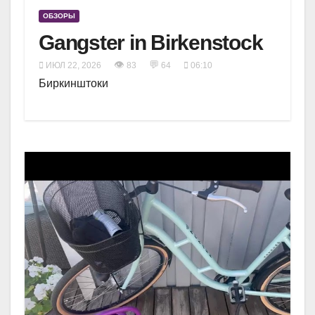
ОБЗОРЫ
Gangster in Birkenstock
👁
💬
ИЮЛ 22, 2026
83
64
06:10
Биркинштоки