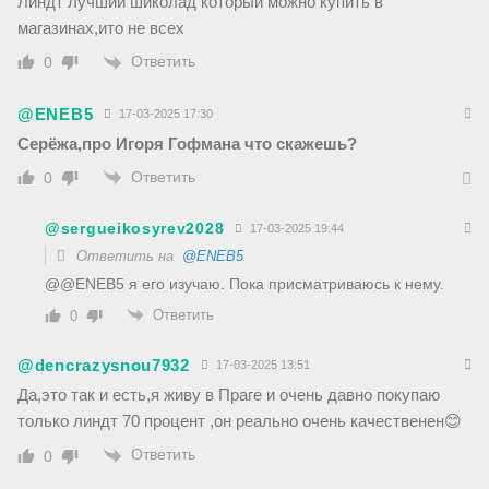
Линдт лучший шиколад который можно купить в
магазинах,ито не всех
Ответить
0
@ENEB5
17-03-2025 17:30
Серёжа,про Игоря Гофмана что скажешь?
Ответить
0
@sergueikosyrev2028
17-03-2025 19:44
Ответить на
@ENEB5
@@ENEB5 я его изучаю. Пока присматриваюсь к нему.
Ответить
0
@dencrazysnou7932
17-03-2025 13:51
Да,это так и есть,я живу в Праге и очень давно покупаю
только линдт 70 процент ,он реально очень качественен😊
Ответить
0