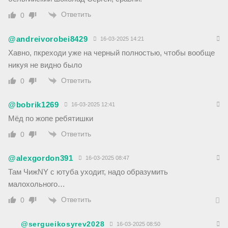
Ответить
0
@andreivorobei8429
16-03-2025 14:21
Хавно, пкреходи уже на черный полностью, чтобы вообще
никуя не видно было
Ответить
0
@bobrik1269
16-03-2025 12:41
Мёд по жопе ребятишки
Ответить
0
@alexgordon391
16-03-2025 08:47
Там ЧижNY с ютуба уходит, надо образумить
малохольного…
Ответить
0
@sergueikosyrev2028
16-03-2025 08:50