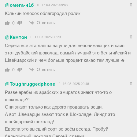
@омега-н1б
17-03-2025 09:43
Юлькин голосок облагородил ролик.
Ответить
0
@Кемтон
17-03-2025 06:23
Серёга все эта лапша на уши для непонимающих и хайп
этот дубайский шоколад, самый лучший это бельгийский и
Швейцарский и чем больше процент какао тем лучше 🔥
Ответить
0
@Toughruggedphone
16-03-2025 20:48
Разве арабы из арабских эмиратов знают что-то о
шоколаде?!
Они знают только как дорого продавать вещи.
А вот Швецарцы знают толк в Шоколаде, Линдт это
швейцарский шоколад!
Европа это высший сорт во всём всегда. Пробуй
бельгийский шоколад Сергей, сравни.