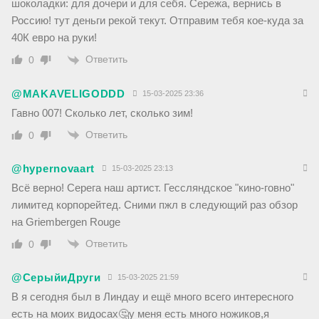
шоколадки: для дочери и для себя. Сережа, вернись в
Россию! тут деньги рекой текут. Отправим тебя кое-куда за
40К евро на руки!
Ответить
0
@MAKAVELIGODDD
15-03-2025 23:36
Гавно 007! Сколько лет, сколько зим!
Ответить
0
@hypernovaart
15-03-2025 23:13
Всё верно! Серега наш артист. Гессляндское "кино-говно"
лимитед корпорейтед. Сними пжл в следующий раз обзор
на Griembergen Rouge
Ответить
0
@СерыйиДруги
15-03-2025 21:59
В я сегодня был в Линдау и ещё много всего интересного
есть на моих видосах🤔у меня есть много ножиков,я