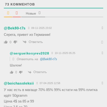
т
73
КОММЕНТОВ
Новые
@Bek80-t7s
09-11-2025 23:02
Серега, привет из Германии!
Ответить
0
@sergueikosyrev2028
10-11-2025 05:25
Ответить на
@Bek80-t7s
Шалом!
Ответить
0
@boichasoleksii
07-04-2025 12:58
У нас есть в магаще 70% 85% 99% кстати на 99% плитка
идёт 50gramm
Цена 4$ за 85 и 99
Цена 2,5 за 70