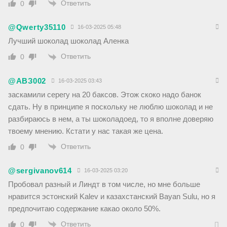
Ответить
0
@Qwerty35110
16-03-2025 05:48
Лучший шоколад шоколад Аленка
Ответить
0
@АВЗ002
16-03-2025 03:43
заскамили серегу на 20 баксов. Этож скоко надо банок
сдать. Ну в принципе я поскольку не люблю шоколад и не
разбираюсь в нем, а ты шоколадоед, то я вполне доверяю
твоему мнению. Кстати у нас такая же цена.
Ответить
0
@sergivanov614
16-03-2025 03:20
Пробовал разный и Линдт в том числе, но мне больше
нравится эстонский Kalev и казахстанский Bayan Sulu, но я
предпочитаю содержание какао около 50%.
Ответить
0