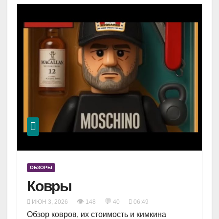
ОБЗОРЫ
Ковры
👁
💬
ИЮН 3, 2026
148
40
06:49
Обзор ковров, их стоимость и кимкина