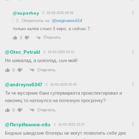
@superhoy
16-03-2025 09:39
Ответить на
@sergivanov614
только калев стоил 3 евро, а сейчас 7.
Ответить
0
@Otec_Petrakl
16-03-2025 02:31
Не шикалад, а шоколад, сын мой!
Ответить
0
@andreyne5347
16-03-2025 00:45
Ти че мусорние баки супермаркета происпектировал и
наконец то наткнулся на полезную просрочку?
Ответить
0
@ПетрИванов-л6э
15-03-2025 23:37
Бедные шведские блогеры не могут позволить себе две