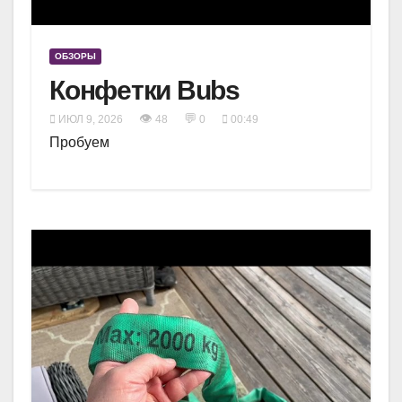
ОБЗОРЫ
Конфетки Bubs
👁
💬
ИЮЛ 9, 2026
48
0
00:49
Пробуем