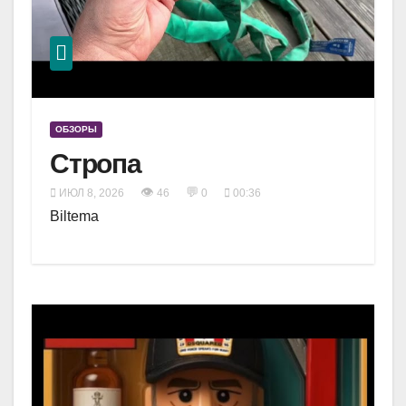
ОБЗОРЫ
Стропа
👁
💬
ИЮЛ 8, 2026
46
0
00:36
Biltema