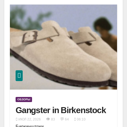
ОБЗОРЫ
Gangster in Birkenstock
👁
💬
ИЮЛ 22, 2026
83
64
06:10
Биркинштоки