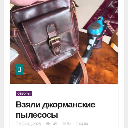
ОБЗОРЫ
Взяли джорманские
пылесосы
👁
💬
МАЙ 31, 2026
145
52
04:08