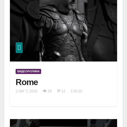
ВИДЕОРОЛИКИ
Rome
👁
💬
АВГ 2, 2026
28
12
00:20