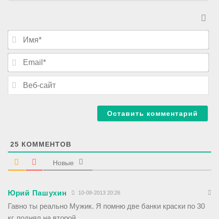
И
м
я
E
*
m
a
В
i
е
l
б
*
-
с
а
й
т
25
КОММЕНТОВ
Новые
Юрий Пашухин
10-08-2013 20:26
Гавно ты реально Мужик. Я помню две банки краски по 30
кг. поднял на второй