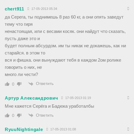
chert911
17-05-2013 05:34
да Серега, ты поднимешь 8 раз 60 кг, а они опять заведут
тему что гиря
ненастоящая, или с весами косяк. они найдут что сказать,
пусть даже это и
будет полным абсурдом. им ты никак не докажешь, как ни
старайся. в этом то
вся и фишка. они вынуждают тебя в каждом 2ом ролике
говорить о них, не
много ли чести?
Ответить
0
Артур Александрович
17-05-2013 01:19
Мне кажется Серёга и Бадюка уработалбы
Ответить
0
RyuuNightingale
17-05-2013 01:08