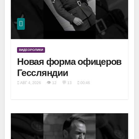
ВИДЕОРОЛИКИ
Новая форма офицеров
Гессляндии
👁
💬
АВГ 4, 2026
12
13
00:46