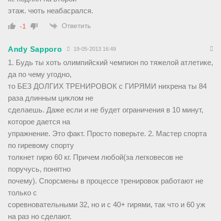
этаж. чють неабасрался.
Ответить
-1
Andy Sapporo
19-05-2013 16:49
1. Будь ты хоть олимпийский чемпион по тяжелой атлетике,
да по чему угодно,
то БЕЗ ДОЛГИХ ТРЕНИРОВОК с ГИРЯМИ нихрена ты 84
раза длинным циклом не
сделаешь. Даже если и не будет ограничения в 10 минут,
которое дается на
упражнение. Это факт. Просто поверьте. 2. Мастер спорта
по гиревому спорту
толкнет гирю 60 кг. Причем любой(за легковесов не
поручусь, понятно
почему). Спорсмены в процессе тренировок работают не
только с
соревновательными 32, но и с 40+ гирями, так что и 60 уж
на раз но сделают.