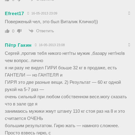
Efreet17
16-05-2013 23:09
Поверженый чел, это был Виталик Кличко!))
Ответить
0
Пётр Гакин
16-05-2013 23:08
Сергей ,против тебя никого нет!ты мужик ,базару нет!но!в
чем вопрос. лично
я ни разу не видел ГИРИ боьше 32 кг в продаже, есть
ГАНТЕЛИ — но ГАНТЕЛЯ и
ГИРЯ это две разные вещи. 2) Результат — 60 кг одной
рукой на 5-7 раз —
очень сильный при любом собственном весе.могу сказать
что в зале где я
занимаюсь мужики жмут штангу 110 кг стоя раз на 8 и это
считается ОЧЕНЬ
большим результатом. Гирю жать — намного сложнее.
Просто взвесь гирю, с