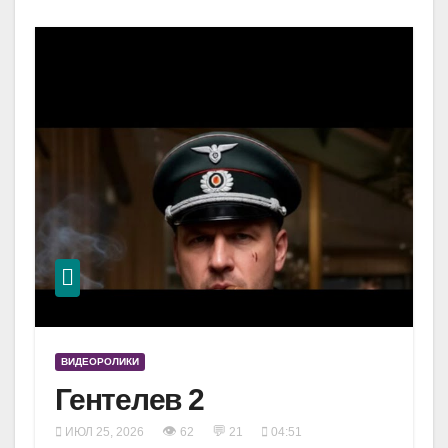
ВИДЕОРОЛИКИ
Гентелев 2
👁
💬
ИЮЛ 25, 2026
62
21
04:51