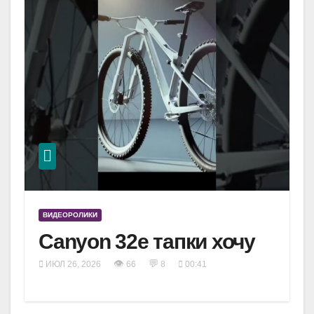
ВИДЕОРОЛИКИ
Canyon 32e тапки хочу
👁
💬
ИЮЛ 26, 2026
66
8
00:41