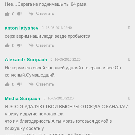
Нее…Серега не поднимешь ты 84 раза
Ответить
0
anton latyshev
16-05-2013 22:40
серж верим наши люди везде пробьются
Ответить
0
Alexandr Scripach
16-05-2013 22:25
Не корми его своей энергией,удаляй его срань и все.Он
конченый.Сумашедший.
Ответить
0
Misha Scripach
16-05-2013 22:20
И ЭТО Я УДАЛЯЮ ТВОИ ВЫСЕРЫ ОТСЮДА С КАНАЛА!И
я вижу и другие помогают,за
что им благодарность!А ты мразь готовься домой в
психушку сосать у