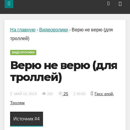
На главную
-
Видеоролики
-
Верю не верю (для
троллей)
ВИДЕОРОЛИКИ
Верю не верю (для
троллей)
,
👁
💬
25
Гесс злой
МАЙ 16, 2013
282
00:00
Тролям
Источник #4