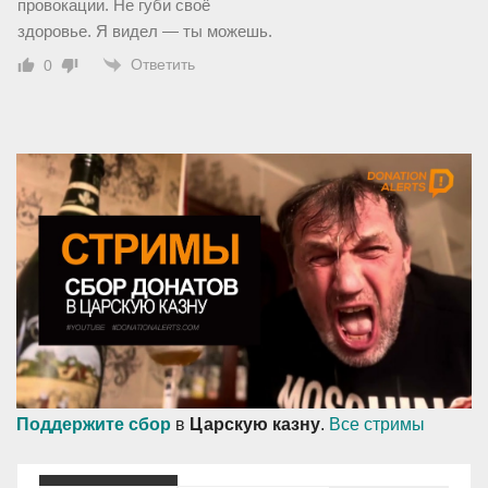
провокации. Не губи своё
здоровье. Я видел — ты можешь.
Ответить
0
Поддержите сбор
в
Царскую казну
.
Все стримы