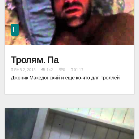
Тролям. Па
👁
💬
ЯНВ 2, 2013
142
0
01:17
Джоник Македонский и еще ко-что для троллей