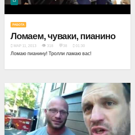
РАБОТА
Ломаем, чуваки, пианино
👁
💬
МАР 11, 2013
318
38
01:30
Ломаю пианину! Тролли ламаю вас!