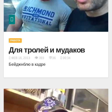
РАБОТА
Для тролей и мудаков
👁
💬
ФЕВ 16, 2013
393
36
00:34
Бейджнблю в кадре