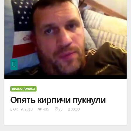
ВИДЕОРОЛИКИ
Опять кирпичи пукнули
👁
💬
ОКТ 9, 2013
435
25
00:00