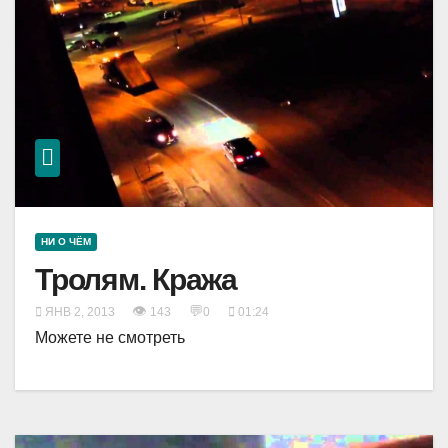
НИ О ЧЁМ
Тролям. Кража
👁
💬
ЯНВ 2, 2013
143
0
01:24
Можете не смотреть