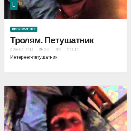
ВОПРОС-ОТВЕТ
Тролям. Петушатник
👁
💬
ЯНВ 2, 2013
241
0
01:10
Интернет-петушатник