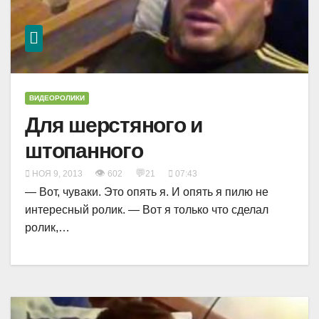
ВИДЕОРОЛИКИ
Для шерстяного и
штопанного
👁
💬
НОЯ 9, 2013
602
21
07:43
— Вот, чуваки. Это опять я. И опять я пилю не
интересный ролик. — Вот я только что сделал
ролик,…