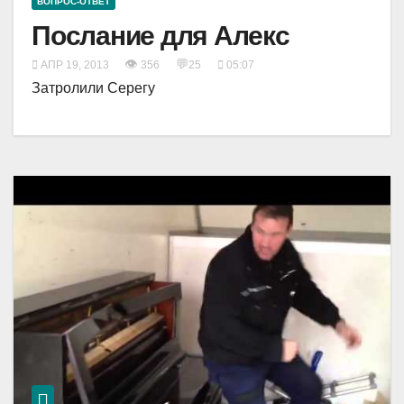
ВОПРОС-ОТВЕТ
Послание для Алекс
👁
💬
АПР 19, 2013
356
25
05:07
Затролили Серегу