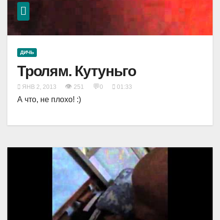
ДИЧЬ
Тролям. Кутуньго
👁
💬
ЯНВ 2, 2013
251
0
01:33
А что, не плохо! :)