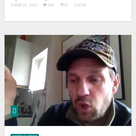
👁
💬
МАЙ 16, 2013
284
25
00:00