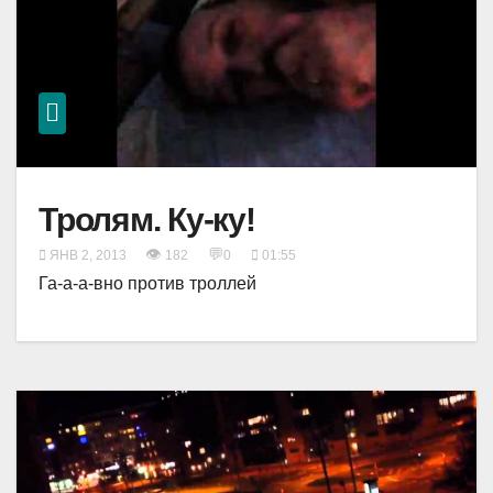
Тролям. Ку-ку!
👁
💬
ЯНВ 2, 2013
182
0
01:55
Га-а-а-вно против троллей