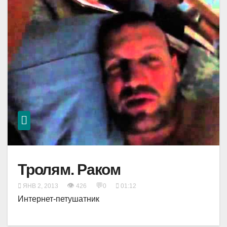
Тролям. Раком
👁
💬
ЯНВ 2, 2013
426
0
01:12
Интернет-петушатник