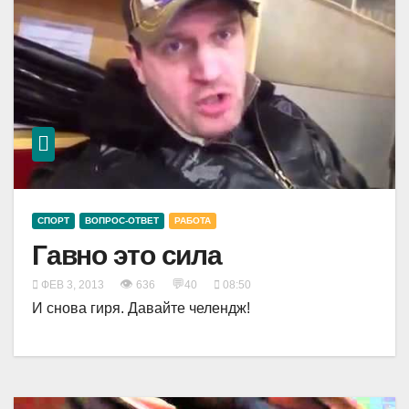
СПОРТ
ВОПРОС-ОТВЕТ
РАБОТА
Гавно это сила
👁
💬
ФЕВ 3, 2013
636
40
08:50
И снова гиря. Давайте челендж!