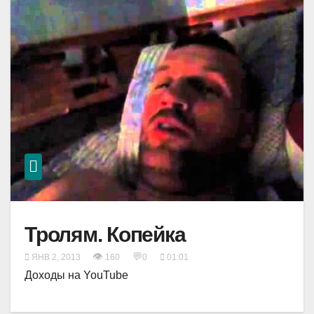
Тролям. Копейка
👁
💬
ЯНВ 2, 2013
160
0
01:01
Доходы на YouTube