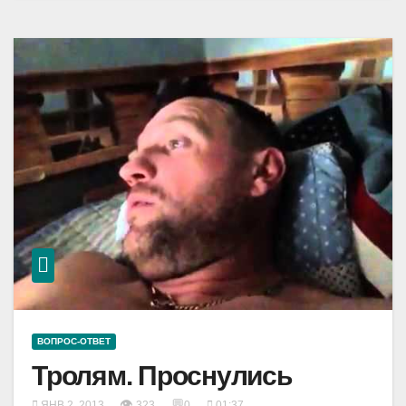
ВОПРОС-ОТВЕТ
Тролям. Проснулись
👁
💬
ЯНВ 2, 2013
323
0
01:37