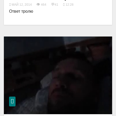
👁
💬
МАЙ 12, 2014
464
41
12:28
Ответ тролю