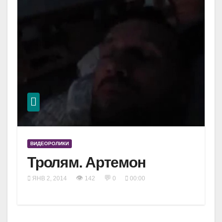
ВИДЕОРОЛИКИ
Тролям. Артемон
👁
💬
ЯНВ 2, 2014
142
0
00:00