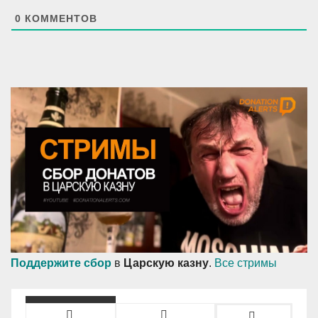
й
т
0
КОММЕНТОВ
Поддержите сбор
в
Царскую казну
.
Все стримы