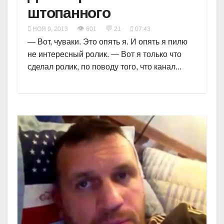
штопанного
👁
💬
НОЯ 9, 2013
601
21
07:43
— Вот, чуваки. Это опять я. И опять я пилю
не интересный ролик. — Вот я только что
сделал ролик, по поводу того, что канал...