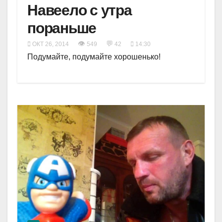
Навеело с утра
пораньше
👁
💬
ОКТ 26, 2014
549
42
14:30
Подумайте, подумайте хорошенько!