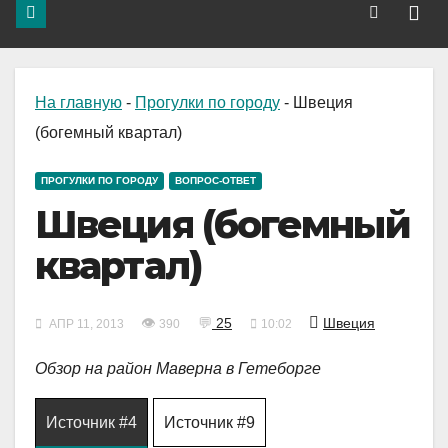
На главную
-
Прогулки по городу
-
Швеция
(богемный квартал)
ПРОГУЛКИ ПО ГОРОДУ
ВОПРОС-ОТВЕТ
Швеция (богемный
квартал)
👁
💬
25
Швеция
АПР 11, 2013
390
10:02
Обзор на район Маверна в Гетеборге
Источник #4
Источник #9