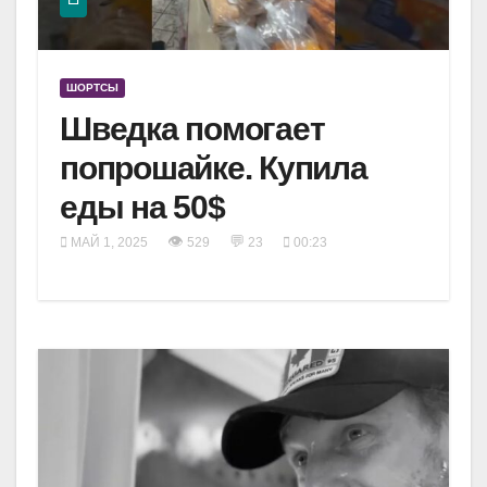
ШОРТСЫ
Шведка помогает
попрошайке. Купила
еды на 50$
👁
💬
МАЙ 1, 2025
529
23
00:23