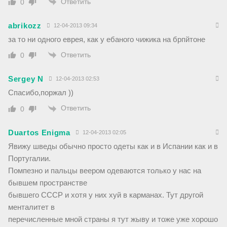
Ответить
0
abrikozz
12-04-2013 09:34
за то ни одного еврея, как у ебаного чижика на брпйтоне
Ответить
0
Sergey N
12-04-2013 02:53
Спасибо,поржал ))
Ответить
0
Duartos Enigma
12-04-2013 02:05
Явижу шведы обычно просто одеты как и в Испании как и в
Португалии.
Помпезно и пальцы веером одеваются только у нас на
бывшем пространстве
бывшего СССР и хотя у них хуй в карманах. Тут другой
менталитет в
перечисленные мной страны я тут жыву и тоже уже хорошо