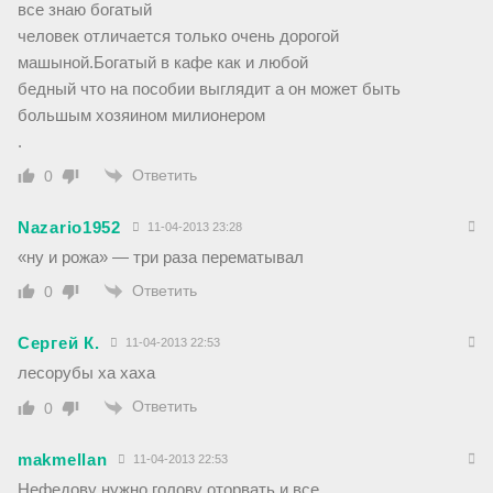
все знаю богатый
человек отличается только очень дорогой
машыной.Богатый в кафе как и любой
бедный что на пособии выглядит а он может быть
большым хозяином милионером
.
Ответить
0
Nazario1952
11-04-2013 23:28
«ну и рожа» — три раза перематывал
Ответить
0
Сергей К.
11-04-2013 22:53
лесорубы ха хаха
Ответить
0
makmellan
11-04-2013 22:53
Нефедову нужно голову оторвать и все