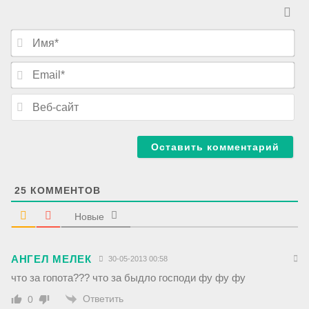
И
м
я
E
*
m
a
В
i
е
l
б
*
-
с
а
й
т
25
КОММЕНТОВ
Новые
АНГЕЛ МЕЛЕК
30-05-2013 00:58
что за гопота??? что за быдло господи фу фу фу
Ответить
0