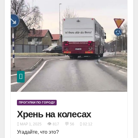
ПРОГУЛКИ ПО ГОРОДУ
Хрень на колесах
👁
💬
МАР 1, 2025
817
56
02:12
Угадайте, что это?