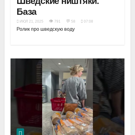
Шведские ништяки.
База
👁
💬
ИЮЛ 21, 2025
791
58
07:08
Ролик про шведскую воду