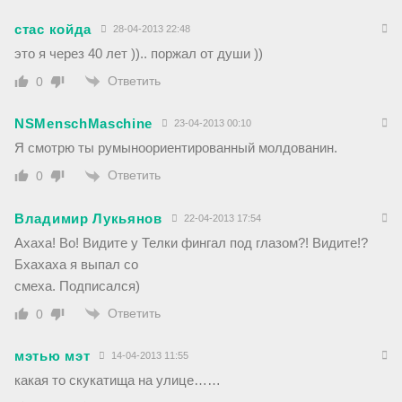
стас койда
28-04-2013 22:48
это я через 40 лет )).. поржал от души ))
Ответить
0
NSMenschMaschine
23-04-2013 00:10
Я смотрю ты румыноориентированный молдованин.
Ответить
0
Владимир Лукьянов
22-04-2013 17:54
Ахаха! Во! Видите у Телки фингал под глазом?! Видите!?
Бхахаха я выпал со
смеха. Подписался)
Ответить
0
мэтью мэт
14-04-2013 11:55
какая то скукатища на улице……