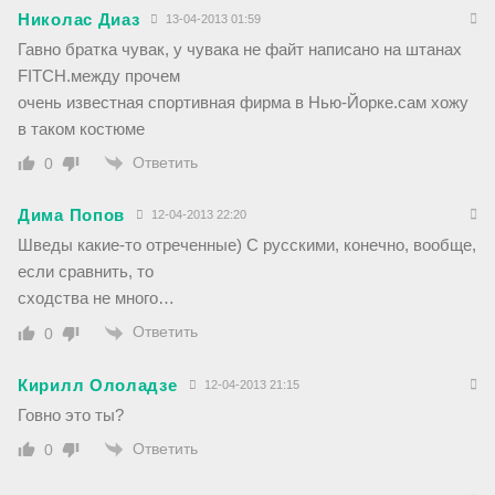
Николас Диаз
13-04-2013 01:59
Гавно братка чувак, у чувака не файт написано на штанах
FITCH.между прочем
очень известная спортивная фирма в Нью-Йорке.сам хожу
в таком костюме
Ответить
0
Дима Попов
12-04-2013 22:20
Шведы какие-то отреченные) С русскими, конечно, вообще,
если сравнить, то
сходства не много…
Ответить
0
Кирилл Ололадзе
12-04-2013 21:15
Говно это ты?
Ответить
0