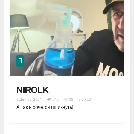
NIROLK
👁
💬
ДЕК 15, 2024
540
38
20:10
А так и хочется пшикнуть!