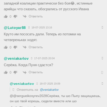
западной коалиции практически без боя😂, истинные
арийцы что сказать, обосрались от русского Ивана
Ответить
0
@Lutoyar88
18-07-2025 13:16
Круто им пососать дали. Теперь из потомки на
четвереньках ходят.
Ответить
0
@veniakarlov
17-07-2025 20:04
Серёжа. Когда Пуня сдастся?
Ответить
0
@veniakarlov
18-07-2025 19:09
Ответить на
@veniakarlov
​@@sergueikosyrev2028Серёжа, ты шо Пыпу защищаешь,
он шо твой корешь, сидели вместе или шо