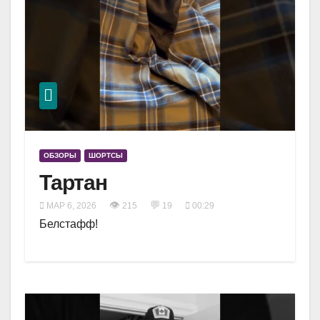
ОБЗОРЫ
ШОРТСЫ
Тартан
👁
💬
МАР 6, 2026
215
19
00:29
Белстафф!