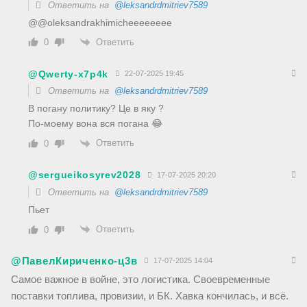
Ответить на
@leksandrdmitriev7589
@@oleksandrakhimichееееееее
Ответить
0
@Qwerty-x7p4k
22-07-2025 19:45
Ответить на
@leksandrdmitriev7589
В погану политику? Це в яку ?
По-моему вона вся погана 😂
Ответить
0
@sergueikosyrev2028
17-07-2025 20:20
Ответить на
@leksandrdmitriev7589
Пьет
Ответить
0
@ПавелКириченко-ц3в
17-07-2025 14:04
Самое важное в войне, это логистика. Своевременные
поставки топлива, провизии, и БК. Хавка кончилась, и всë.