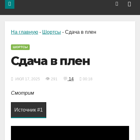
На главную
-
Шортсы
-
Сдача в плен
ШОРТСЫ
Сдача в плен
👁
💬
14
ИЮЛ 17, 2025
291
00:18
Смотрим
Источник #1