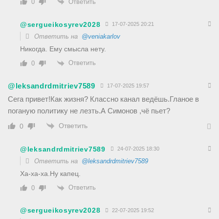
Ответить
0
@sergueikosyrev2028
17-07-2025 20:21
Ответить на
@veniakarlov
Никогда. Ему смысла нету.
Ответить
0
@leksandrdmitriev7589
17-07-2025 19:57
Сега привет!Как жизня? Классно канал ведёшь.Гланое в
поганую политику не лезть.А Симонов ,чё пьет?
Ответить
0
@leksandrdmitriev7589
24-07-2025 18:30
Ответить на
@leksandrdmitriev7589
Ха-ха-ха.Ну капец.
Ответить
0
@sergueikosyrev2028
22-07-2025 19:52