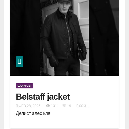
ШОРТСЫ
Belstaff jacket
👁
💬
ФЕВ 28, 2026
131
19
00:31
Делист алес кля