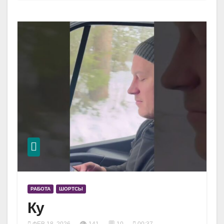
РАБОТА
ШОРТСЫ
Ку
👁
💬