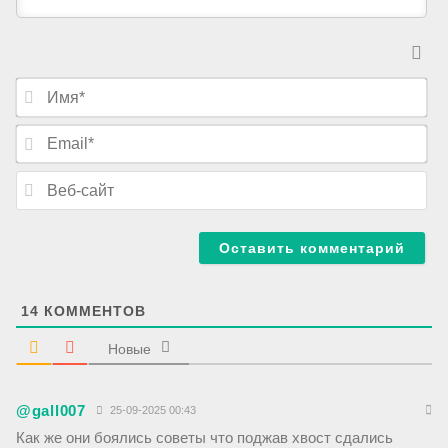
И
м
я
E
*
m
a
В
i
е
l
б
*
-
с
а
й
т
14
КОММЕНТОВ
Новые
@gall007
25-09-2025 00:43
Как же они боялись советы что поджав хвост сдались