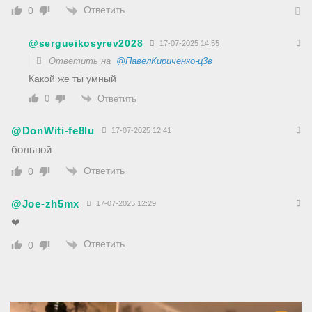
Ответить
0
@sergueikosyrev2028
17-07-2025 14:55
Ответить на
@ПавелКириченко-ц3в
Какой же ты умный
Ответить
0
@DonWiti-fe8lu
17-07-2025 12:41
больной
Ответить
0
@Joe-zh5mx
17-07-2025 12:29
❤
Ответить
0