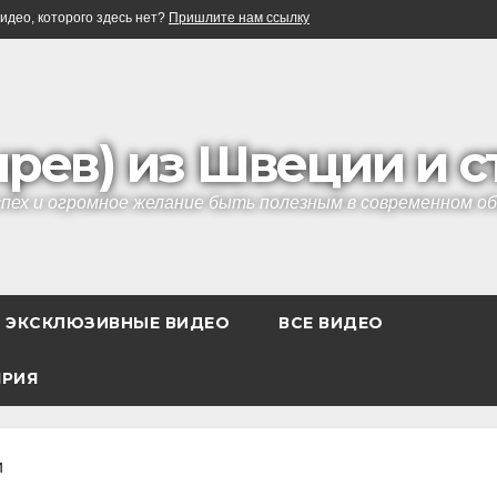
идео, которого здесь нет?
Пришлите нам ссылку
ырев) из Швеции и 
успех и огромное желание быть полезным в современном 
ЭКСКЛЮЗИВНЫЕ ВИДЕО
ВСЕ ВИДЕО
ЯРИЯ
и