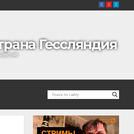
страна Гессляндия
обществе