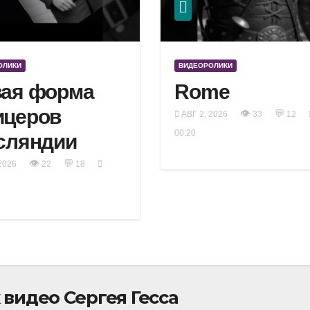
ОЛИКИ
ВИДЕОРОЛИКИ
ая форма
Rome
ицеров
👁
💬
АВГ 2, 2026
33
12
00:20
сляндии
👁
💬
2026
22
18
видео Сергея Гесса