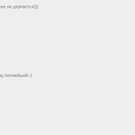
же не дергается)))
ац полнейший:-)