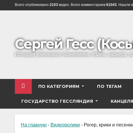
Перейти
Всего опубликовано
2103
видео. Всего комментариев
61043
. Нашли в
к
содержанию
Сергей Гесс (Кос
История удачливого бизнесмена. Жизнь, карьера, 
ПО КАТЕГОРИЯМ
ПО ТЕГАМ
ГОСУДАРСТВО ГЕССЛЯНДИЯ
КАНЦЕЛ
На главную
-
Видеоролики
-
Рогер, крики и песенк