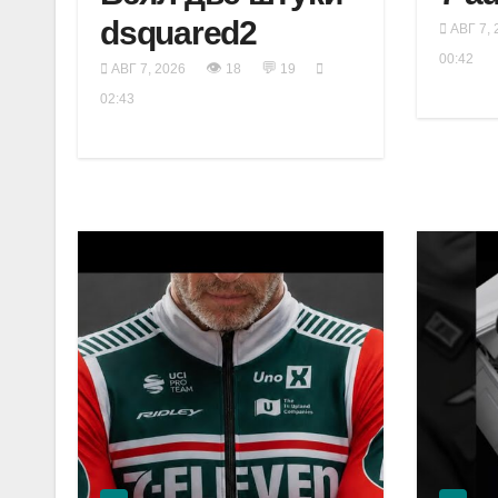
dsquared2
АВГ 7, 
00:42
👁
💬
АВГ 7, 2026
18
19
02:43