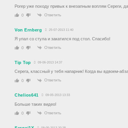
Рогер уже походу привык к внезапным воплям Сереги, да
Ответить
0
Von Ernberg
25-07-2013 11:40
Я упал со стула и закатился под стол. Спасибо!
Ответить
0
Tip Top
09-06-2013 14:37
Серега, классный у тебя напарник! Когда вы вдвоем-абз
Ответить
0
Chelios641
09-05-2013 13:33
Больше таких видео!
Ответить
0
Sergej1X
08-05-2013 20:28