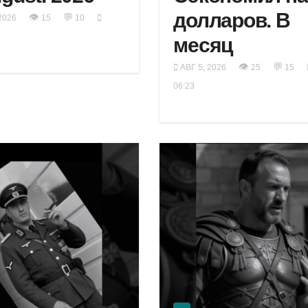
долларов. В
👁
💬
2026
15
10
месяц
👁
💬
АВГ 5, 2026
25
15
06:23