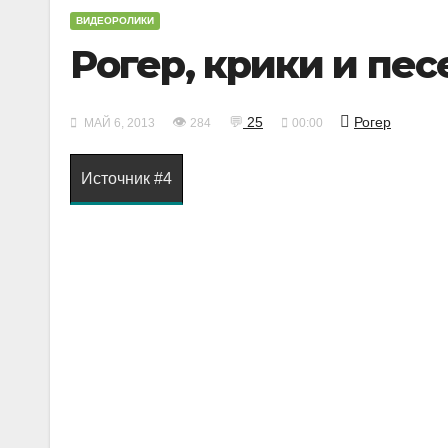
ВИДЕОРОЛИКИ
Рогер, крики и пе
👁
💬
25
Рогер
МАЙ 6, 2013
284
00:00
Источник #4