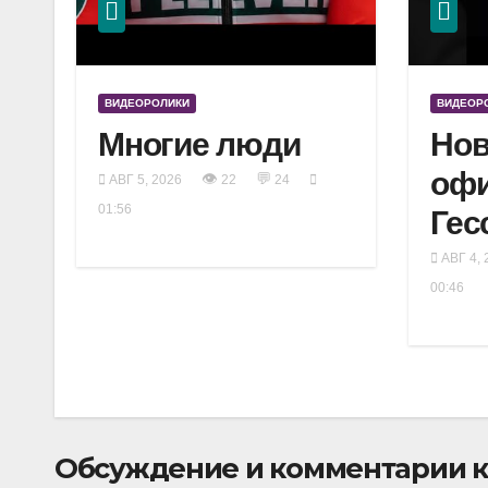
ВИДЕОРОЛИКИ
ВИДЕОР
Многие люди
Нов
оф
👁
💬
АВГ 5, 2026
22
24
01:56
Гес
АВГ 4, 
00:46
Обсуждение и комментарии к 