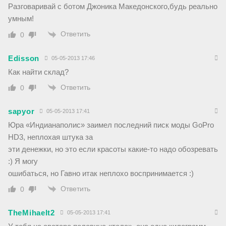
Разговаривай с ботом Джоника Македонского,будь реально
умным!
Ответить
0
Edisson
05-05-2013 17:46
Как найти склад?
Ответить
0
sapyor
05-05-2013 17:41
Юра «Индианаполис» заимел последний писк моды GoPro
HD3, неплохая штука за
эти денежки, но это если красоты какие-то надо обозревать
:) Я могу
ошибаться, но Гавно итак неплохо воспринимается :)
Ответить
0
TheMihaelt2
05-05-2013 17:41