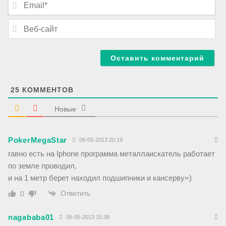
*
m
a
В
i
е
l
б
*
-
с
а
й
т
25
КОММЕНТОВ
Новые
PokerMegaStar
06-05-2013 20:19
гавно есть на Iphone программа металлаискатель работает
по земле проводил,
и на 1 метр берет находил подшипники и кансерву=)
Ответить
0
nagababa01
06-05-2013 15:38