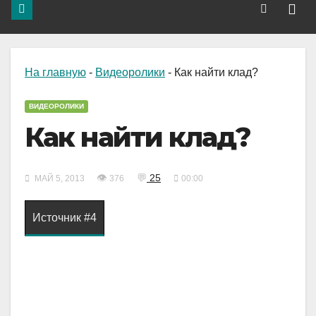
На главную
-
Видеоролики
-
Как найти клад?
ВИДЕОРОЛИКИ
Как найти клад?
👁
💬
25
МАЙ 5, 2013
376
00:00
Источник #4