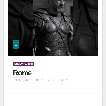
ВИДЕОРОЛИКИ
Rome
👁
💬
АВГ 2, 2026
33
12
00:20