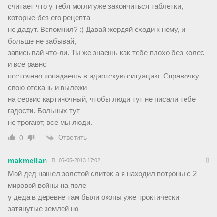
считает что у тебя могли уже закончиться таблетки,
которые без его рецепта
не дадут. Вспомнил? :) Давай жердяй сходи к нему, и
больше не забывай,
записывай что-ли. Ты же знаешь как тебе плохо без колес
и все равно
постоянно попадаешь в идиотскую ситуацию. Справочку
свою отскань и выложи
на сервис картиночный, чтобы люди тут не писали тебе
гадости. Больных тут
не трогают, все мы люди.
Ответить
0
makmellan
05-05-2013 17:02
Мой дед нашел золотой слиток а я находил потроны с 2
мировой войны на поле
у деда в деревне там были окопы уже проктически
затянутые землей но