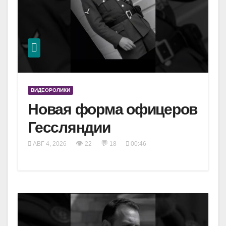
ВИДЕОРОЛИКИ
Новая форма офицеров
Гессляндии
👁
💬
АВГ 4, 2026
22
18
00:46