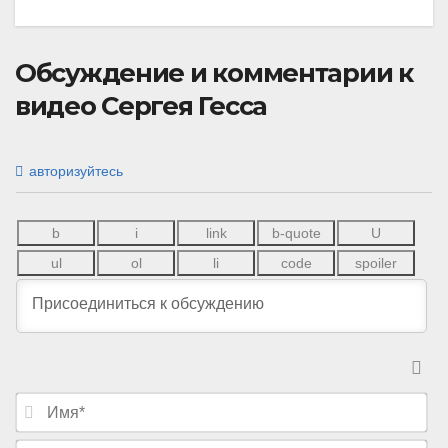
Обсуждение и комментарии к
видео Сергея Гесса
авторизуйтесь
И
м
я
E