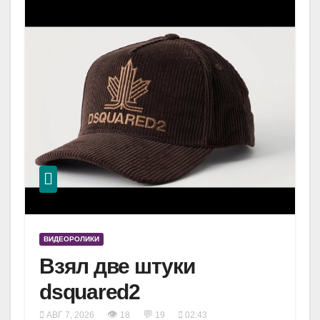
ВИДЕОРОЛИКИ
Взял две штуки
dsquared2
👁
💬
АВГ 7, 2026
18
19
02:43