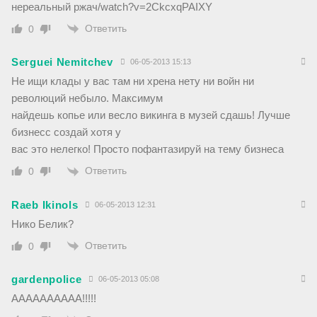
нереальный ржач/watch?v=2CkcxqPAIXY
Ответить
0
Serguei Nemitchev
06-05-2013 15:13
Не ищи клады у вас там ни хрена нету ни войн ни
революций небыло. Максимум
найдешь копье или весло викинга в музей сдашь! Лучше
бизнесс создай хотя у
вас это нелегко! Просто пофантазируй на тему бизнеса
Ответить
0
Raeb Ikinols
06-05-2013 12:31
Нико Белик?
Ответить
0
gardenpolice
06-05-2013 05:08
АААААААААА!!!!!