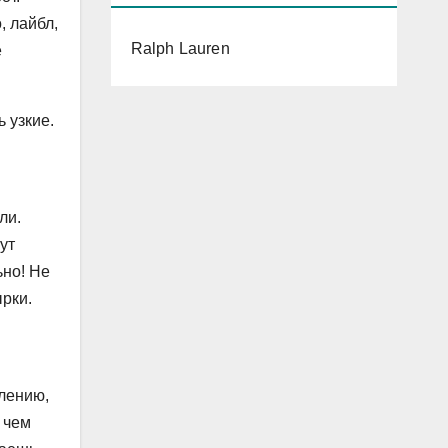
, лайбл,
Ralph Lauren
е
 узкие.
ли.
ут
ьно! Не
ырки.
алению,
 чем