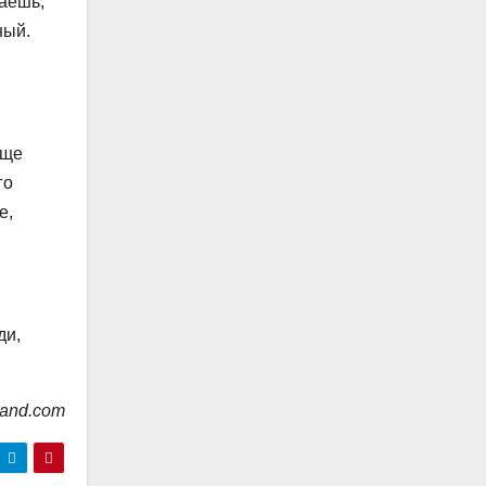
ваешь,
ный.
еще
го
е,
ди,
land.com