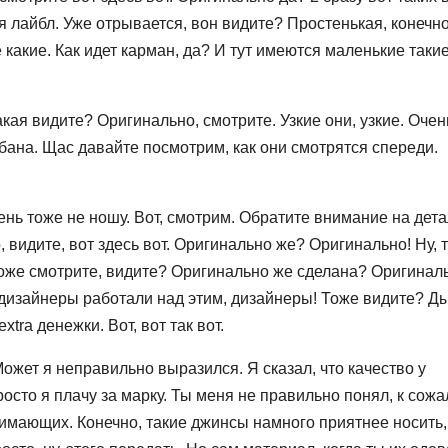
ая лайбл. Уже отрывается, вон видите? Простенькая, конечно
какие. Как идет карман, да? И тут имеются маленькие таки
кая видите? Оригинально, смотрите. Узкие они, узкие. Очень
ббана. Щас давайте посмотрим, как они смотрятся спереди.
ень тоже не ношу. Вот, смотрим. Обратите внимание на дета
видите, вот здесь вот. Оригинально же? Оригинально! Ну, т
Тоже смотрите, видите? Оригинально же сделана? Оригинал
а дизайнеры работали над этим, дизайнеры! Тоже видите? Д
xtra денежки. Вот, вот так вот.
ожет я неправильно выразился. Я сказал, что качество у
осто я плачу за марку. Ты меня не правильно понял, к сож
нимающих. Конечно, такие джинсы намного приятнее носить,