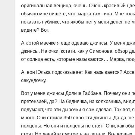
оригинальная вещица, очень. Очень красивый цвет. 
обычно мне пишете, что, марка там типа. Мне толь
показать публике, что якобы нет у меня денег, не
видите? Вот.
А к этой маечке я еще одеваю джинсы. У меня джин
джинсы. На очки, кстати, как у Симонова, обзор де
от солнца есть, которые называются… Марка, под
А, вон Юлька подсказывает. Как называется? Accen
секундочку.
Вот у меня джинсы Дольче Габбана. Почему они по
претензией, да? На беднячка, на колхозника, види
подумают, что эти дырочки я сам сделал. Так вот, 
много! Они стоили 350 евро эти джинсы. Да-да, не
полцены. Но они и полцены не стоят. Они, как обы
стоят. Но давайте смотреть на детали. Во-первых, 