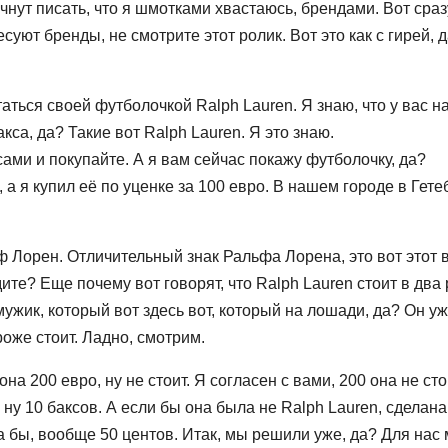
ачнут писать, что я шмотками хвастаюсь, брендами. Вот сраз
есуют бренды, не смотрите этот ролик. Вот это как с гирей, 
аться своей футболочкой Ralph Lauren. Я знаю, что у вас н
кса, да? Такие вот Ralph Lauren. Я это знаю.
сами и покупайте. А я вам сейчас покажу футболочку, да?
 а я купил её по уценке за 100 евро. В нашем городе в Гете
 Лорен. Отличительный знак Ральфа Лорена, это вот этот 
те? Еще почему вот говорят, что Ralph Lauren стоит в два 
ужик, который вот здесь вот, который на лошади, да? Он уж
роже стоит. Ладно, смотрим.
она 200 евро, ну не стоит. Я согласен с вами, 200 она не сто
, ну 10 баксов. А если бы она была не Ralph Lauren, сделан
а бы, вообще 50 центов. Итак, мы решили уже, да? Для нас