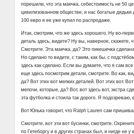
порешили, что эта маечка, себестоимость не 50 це
цивилизованном обществе, и нас богатые дядьки д
100 евро я ее уже купил по распродаже.
Итак, смотрим, что же здесь хорошего. Ну во-пер
деталь здесь, видите? Ну вы, наверное, скажете, ч
Смотрите. Эта маечка, да? Это пикешечка сделана 
Но сделано то видите, с таким, как бы, с подстёб
здесь как сделано. Если вы думаете, что я сам все
еще здесь посмотрим детали, смотрите. Во как, вид
да? Вот этих вот мелких деталей. Вот этих вот. Вот
мелочи, которые, да? Вот, вот здесь вот, экстра сде
эта футболка и стоила так дорого. Я подозреваю, в
Вот Юлька говорит, что Ralph Lauren сам пришивал
Смотрите, вот эти вот бусинки, смотрите. Охренит
по Гетеборгу и в других странах был, и нигде не у 