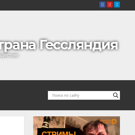
страна Гессляндия
обществе