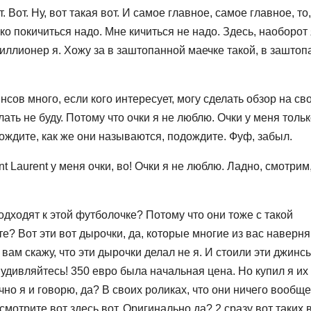
Вот. Ну, вот такая вот. И самое главное, самое главное, то,
ко покичиться надо. Мне кичиться не надо. Здесь, наоборот 
 миллионер я. Хожу за в заштопанной маечке такой, в заштоп
сов много, если кого интересует, могу сделать обзор на св
лать не буду. Потому что очки я не люблю. Очки у меня толь
ождите, как же они называются, подождите. Фуф, забыл.
t Laurent у меня очки, во! Очки я не люблю. Ладно, смотрим
дходят к этой футболочке? Потому что они тоже с такой
те? Вот эти вот дырочки, да, которые многие из вас наверня
я вам скажу, что эти дырочки делал не я. И стоили эти джинс
 удивляйтесь! 350 евро была начальная цена. Но купил я их
чно я и говорю, да? В своих роликах, что они ничего вообще
смотрите вот здесь вот. Оригинально да? 2 сразу вот таких в