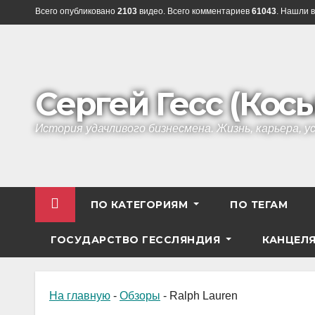
Перейти
Всего опубликовано
2103
видео. Всего комментариев
61043
. Нашли в
к
содержанию
Сергей Гесс (Кос
История удачливого бизнесмена. Жизнь, карьера, 
ПО КАТЕГОРИЯМ
ПО ТЕГАМ
ГОСУДАРСТВО ГЕССЛЯНДИЯ
КАНЦЕЛ
На главную
-
Обзоры
-
Ralph Lauren