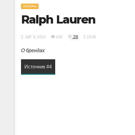
ОБЗОРЫ
Ralph Lauren
👁
💬
28
АВГ 8, 2013
436
10:36
О брендах
Источник #4