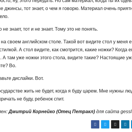
сто, ну, этого передать. Но сам материал, когда ты их оде
ие джинсы, тот знает, о чем я говорю. Материал очень прият
ело.
о не знает, тот и не знает. Тому это не понять.
 на своем английском столе. Такой вот видите стол у меня 
тилкой. А стол видите, как смотрится, какие ножки? Когда е
. А там уже ножки этого стола, видите такие? Настоящие уж
ите? Во.
авьте дислайки. Вот.
осударстве жить не будет, когда я буду царем. Мне нужны лю
ичать не буду, ребенок спит.
лен:
Дмитрий Корнейко (Отец Петракл)
для сайта gess