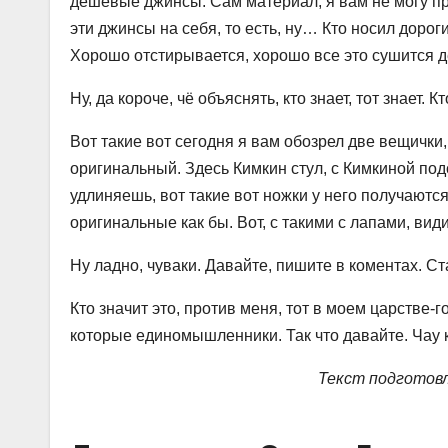
дешевые джинсы. Сам материал, я вам не могу про
эти джинсы на себя, то есть, ну… Кто носил дорог
Хорошо отстирывается, хорошо все это сушится д
Ну, да короче, чё объяснять, кто знает, тот знает. Кт
Вот такие вот сегодня я вам обозрел две вещички,
оригинальный. Здесь Кимкин стул, с Кимкиной подс
удлиняешь, вот такие вот ножки у него получаются
оригинальные как бы. Вот, с такими с лапами, вид
Ну ладно, чуваки. Давайте, пишите в коментах. Ст
Кто значит это, против меня, тот в моем царстве-г
которые единомышленники. Так что давайте. Чау кр
Текст подготов