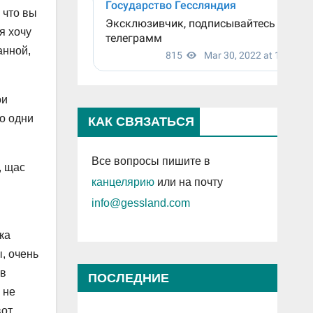
 что вы
я хочу
анной,
ои
ко одни
КАК СВЯЗАТЬСЯ
Все вопросы пишите в
, щас
канцелярию
или на почту
info@gessland.com
ка
ы, очень
 в
ПОСЛЕДНИЕ
 не
ПРОСМОТРЕННЫЕ ЗАПИСИ
от.