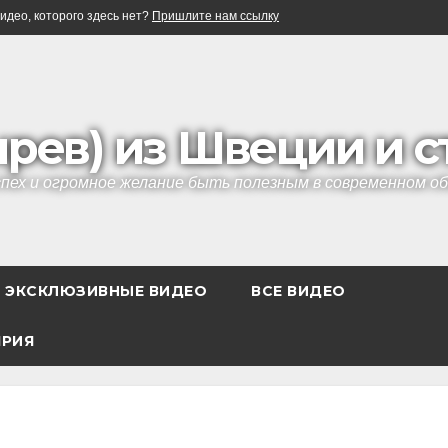
идео, которого здесь нет?
Пришлите нам ссылку
ырев) из Швеции и 
успех и огромное желание быть полезным в современном 
ЭКСКЛЮЗИВНЫЕ ВИДЕО
ВСЕ ВИДЕО
ЯРИЯ