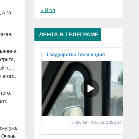
« Июл
 а за
ЛЕНТА В ТЕЛЕГРАМЕ
какая
тьянина.
отрите,
айте,
 этого,
и
того,
от.
ожу, уже
. Очень