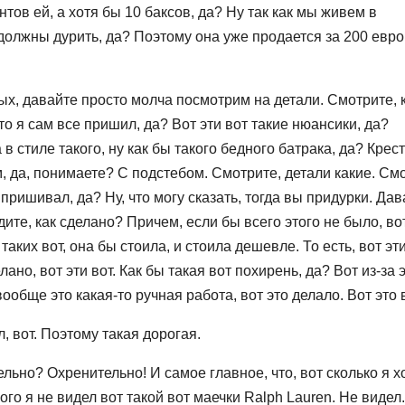
нтов ей, а хотя бы 10 баксов, да? Ну так как мы живем в
олжны дурить, да? Поэтому она уже продается за 200 евро,
вых, давайте просто молча посмотрим на детали. Смотрите, 
то я сам все пришил, да? Вот эти вот такие нюансики, да?
в стиле такого, ну как бы такого бедного батрака, да? Крес
ом, да, понимаете? С подстебом. Смотрите, детали какие. См
 пришивал, да? Ну, что могу сказать, тогда вы придурки. Дав
ите, как сделано? Причем, если бы всего этого не было, вот
 таких вот, она бы стоила, и стоила дешевле. То есть, вот эт
лано, вот эти вот. Как бы такая вот похирень, да? Вот из-за э
ообще это какая-то ручная работа, вот это делало. Вот это в
, вот. Поэтому такая дорогая.
ельно? Охренительно! И самое главное, что, вот сколько я х
кого я не видел вот такой вот маечки Ralph Lauren. Не видел