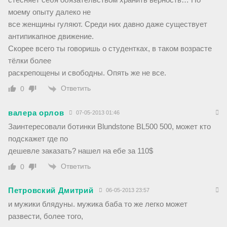
моему опыту далеко не
все женщины гуляют. Среди них давно даже существует
антипикапное движение.
Скорее всего ты говоришь о студентках, в таком возрасте
тёлки более
раскрепощены и свободны. Опять же не все.
Ответить
0
валера орлов
07-05-2013 01:46
Заинтересовали ботинки Blundstone BL500 500, может кто
подскажет где по
дешевле заказать? нашел на ебе за 110$
Ответить
0
Петровский Дмитрий
06-05-2013 23:57
и мужики блядуны. мужика баба то же легко может
развести, более того,