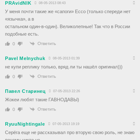
PRAvidNIK
08-05-2013 08:43
У меня почти такие же «сапоги» Ecco (только спереди нет
«язычка», а в
остальном один-в-один). Великолепные! Так что в России
подобные есть.
Ответить
0
Pavel Melnychuk
08-05-2013 01:39
не купи реплику только, вряд ли ты нашёл оригинал)))
Ответить
0
Павел Старинец
07-05-2013 22:26
Жокеи любят такие ГАВНОДАВЫ)
Ответить
0
RyuuNightingale
07-05-2013 19:19
Серёга еще не рассказывал про вторую свою роль, не знаю
почему никто не