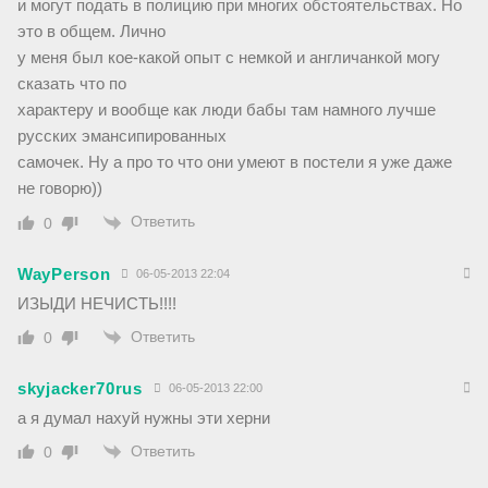
и могут подать в полицию при многих обстоятельствах. Но
это в общем. Лично
у меня был кое-какой опыт с немкой и англичанкой могу
сказать что по
характеру и вообще как люди бабы там намного лучше
русских эмансипированных
самочек. Ну а про то что они умеют в постели я уже даже
не говорю))
Ответить
0
WayPerson
06-05-2013 22:04
ИЗЫДИ НЕЧИСТЬ!!!!
Ответить
0
skyjacker70rus
06-05-2013 22:00
а я думал нахуй нужны эти херни
Ответить
0