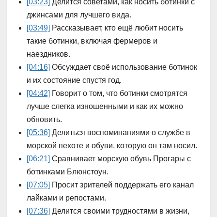
[03:23]
Делится советами, как носить ботинки с
джинсами для лучшего вида.
[03:49]
Рассказывает, кто ещё любит носить
такие ботинки, включая фермеров и
наездников.
[04:16]
Обсуждает своё использование ботинок
и их состояние спустя год.
[04:42]
Говорит о том, что ботинки смотрятся
лучше слегка изношенными и как их можно
обновить.
[05:36]
Делиться воспоминаниями о службе в
морской пехоте и обуви, которую он там носил.
[06:21]
Сравнивает морскую обувь Прогары с
ботинками Блюнстоун.
[07:05]
Просит зрителей поддержать его канал
лайками и репостами.
[07:36]
Делится своими трудностями в жизни,