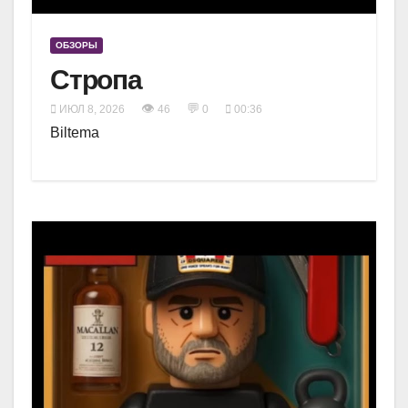
ОБЗОРЫ
Стропа
👁
💬
ИЮЛ 8, 2026
46
0
00:36
Biltema