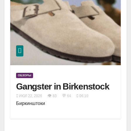
ОБЗОРЫ
Gangster in Birkenstock
👁
💬
ИЮЛ 22, 2026
83
64
06:10
Биркинштоки