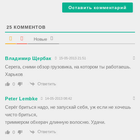
-
с
а
й
т
25
КОММЕНТОВ
Новые
Владимир Щербак
15-05-2013 21:51
Серега, сними обзор грузовика, на котором ты работаешь.
Харьков
Ответить
0
Peter Lembke
14-05-2013 08:42
Серёг бриться надо, не запускай себя, уж если не хочешь
чисто бриться,
триммером обхерач длинную волосню. Удачи.
Ответить
0