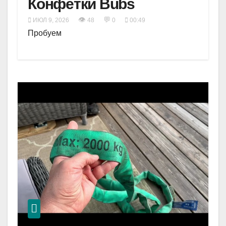
Конфетки Bubs
👁
💬
ИЮЛ 9, 2026
48
0
00:49
Пробуем