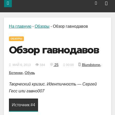
На главную
-
Обзоры
-
Обзор гавнодавов
ОБЗОРЫ
Обзор гавнодавов
,
👁
💬
25
Blundstone
МАЙ 6, 2013
584
00:00
,
Ботинки
Обувь
Творческий кризис. Идентичность — Сергей
Гесс или гавно007
Источник #4