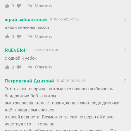
Ответить
0
юрий заболотный
07-05-2013 07:56
давай пианины ламай
Ответить
0
RuEvEloll
07-05-2013 02:45
с одной н уёбок
Ответить
0
Петровский Дмитрий
07-05-2013 01:54
Это ты так говоришь, потому что наверно выбираешь
блядовитых баб, а потом
выстраеваешь целые теории, когда такого рода дамочка
даёт повод сомневаться
в своей верности. Возможно ты сам не верен ей и она
чувствуя это — то же не
стесняет себя обязательством хранить верность… По