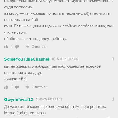
говорят опытные геи могут склонить мужика к гомосятине…
судя по твоему
аватору — ты можешь попасть в такое число))) так что ты
не очень то на баб
гони. Есть женщины и мужчины стойкие к соблазнению, так
что не стоит
обобщать всех под одну гребенку.
Ответить
0
SomeYouTubeChannel
06-05-2013 23:02
мы не ждем, кто победит, мы наблюдаем интересное
сочетание этих двух
личностей :)
Ответить
0
Gwynnfevar12
06-05-2013 23:02
Да уже как-то косвенно говорили об этом в его роликах.
Много баб феминистки