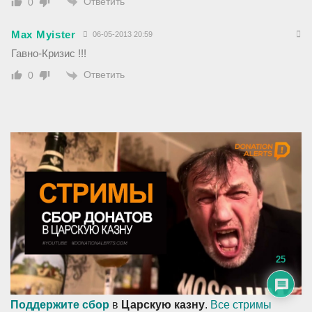
Ответить
0
Max Myister
06-05-2013 20:59
Гавно-Кризис !!!
Ответить
0
25
Поддержите сбор
в
Царскую казну
.
Все стримы