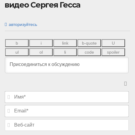
видео Сергея Гесса
авторизуйтесь
И
м
я
E
*
m
a
В
i
е
l
б
*