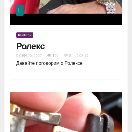
ОБЗОРЫ
Ролекс
👁
💬
СЕН 10, 2022
190
0
08:15
Давайте поговорим о Ролексе