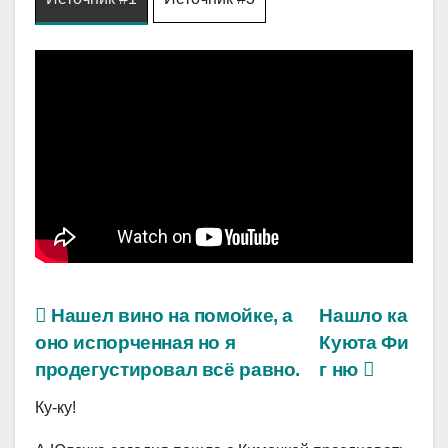
Нашел вино на помойке, а
Нашло ка
оно испорченная но я
Куюта Фи
продегустировал всё равно.
г ню
Ку-ку!