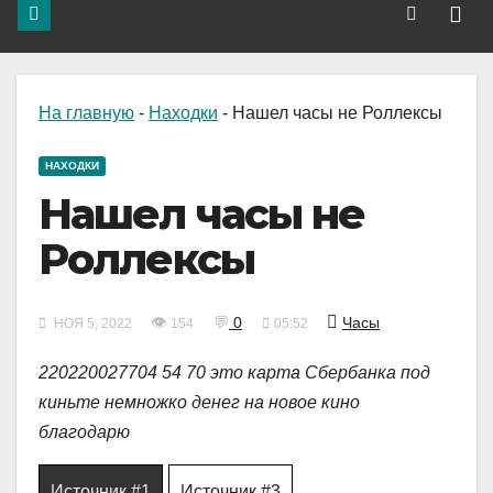
На главную
-
Находки
-
Нашел часы не Роллексы
НАХОДКИ
Нашел часы не
Роллексы
👁
💬
0
Часы
НОЯ 5, 2022
154
05:52
220220027704 54 70 это карта Сбербанка под
киньте немножко денег на новое кино
благодарю
Источник #1
Источник #3