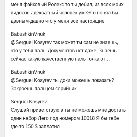
меня фэйковый Ролекс то ты дебил, из всех моих
видосов адекватный человек ужеЭто понял бы
давным-давно что у меня все настоящие
BabushkinVnuk
@Serguei Kosyrev так может ты сам не знаешь,
что у тебя паль. Документов нет даже. Знаешь
сейчас какую качественную паль толкают…
BabushkinVnuk
@Serguei Kosyrev ты доки можешь показать?
Закроешь пальцем серийник
Serguei Kosyrev
Слушай приветствую а ты не можешь мне достать
один набор Лего под номером 10018 Я бы тебе
где-то 150 $ заплатил