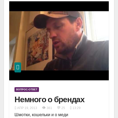
ВОПРОС-ОТВЕТ
Немного о брендах
👁
💬
АПР 19, 2013
361
25
13:29
Шмотки, кошельки и о меди