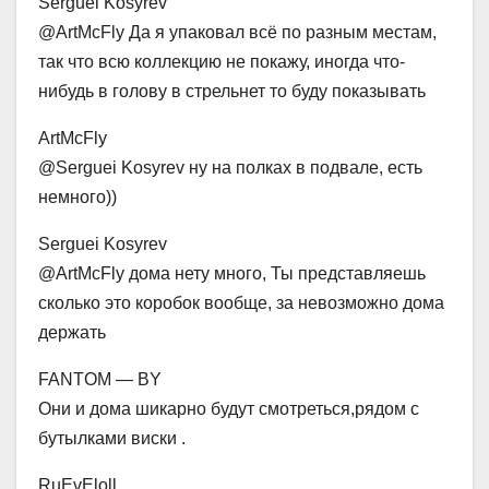
Serguei Kosyrev
@ArtMcFly Да я упаковал всё по разным местам,
так что всю коллекцию не покажу, иногда что-
нибудь в голову в стрельнет то буду показывать
ArtMcFly
@Serguei Kosyrev ну на полках в подвале, есть
немного))
Serguei Kosyrev
@ArtMcFly дома нету много, Ты представляешь
сколько это коробок вообще, за невозможно дома
держать
FANTOM — BY
Они и дома шикарно будут смотреться,рядом с
бутылками виски .
RuEvEloll