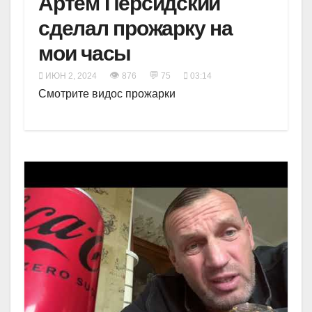
Артём Персидский
сделал прожарку на
мои часы
👁
💬
ИЮН 2, 2024
876
75
03:14
Смотрите видос прожарки