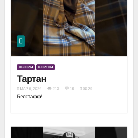
ОБЗОРЫ
ШОРТСЫ
Тартан
👁
💬
МАР 6, 2026
213
19
00:29
Белстафф!