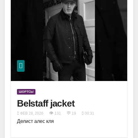
ШОРТСЫ
Belstaff jacket
👁
💬
ФЕВ 28, 2026
131
19
00:31
Делист алес кля