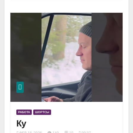
РАБОТА
ШОРТСЫ
Ку
👁
💬