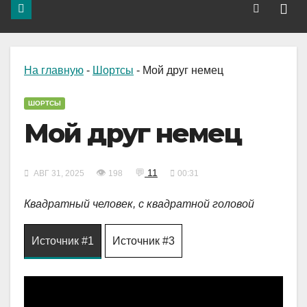
На главную
-
Шортсы
-
Мой друг немец
ШОРТСЫ
Мой друг немец
👁
💬
11
АВГ 31, 2025
198
00:31
Квадратный человек, с квадратной головой
Источник #1
Источник #3