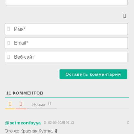
И
м
я
E
*
m
a
В
i
е
l
б
*
-
с
а
й
т
11
КОММЕНТОВ
Новые
@setmeonfayya
02-09-2025 07:13
Это же Красная Куртка 🥊