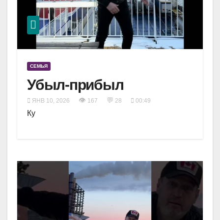
СЕМЬЯ
Убыл-прибыл
👁
💬
ЯНВ 10, 2026
167
28
00:49
Ку