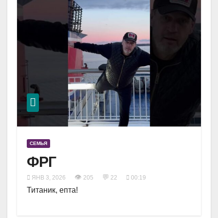
СЕМЬЯ
ФРГ
👁
💬
ЯНВ 3, 2026
205
22
00:19
Титаник, епта!