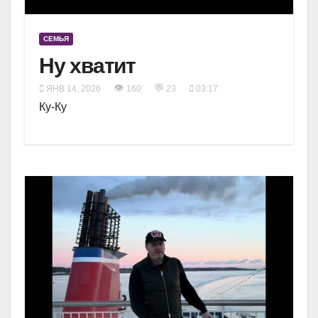
СЕМЬЯ
Ну хватит
👁
💬
ЯНВ 14, 2026
160
23
03:17
Ку-Ку