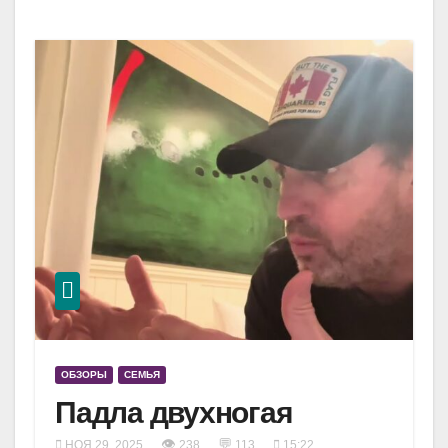
ОБЗОРЫ
СЕМЬЯ
Падла двухногая
👁
💬
НОЯ 29, 2025
238
113
15:22