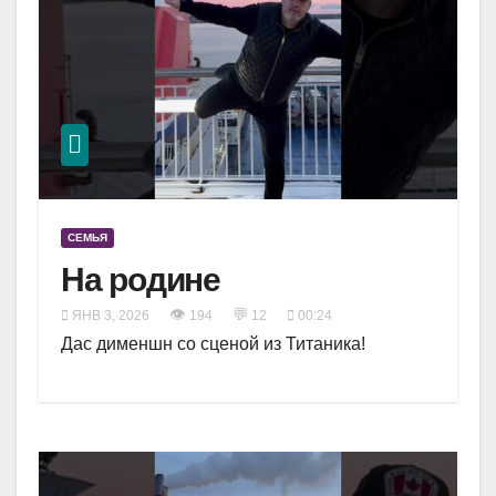
СЕМЬЯ
На родине
👁
💬
ЯНВ 3, 2026
194
12
00:24
Дас дименшн со сценой из Титаника!