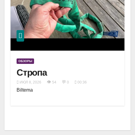
ОБЗОРЫ
Стропа
👁
💬
ИЮЛ 8, 2026
54
0
00:36
Biltema