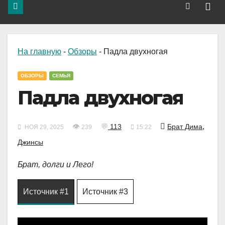
На главную
-
Обзоры
-
Падла двухногая
ОБЗОРЫ
СЕМЬЯ
Падла двухногая
,
👁
💬
113
Брат Дима
НОЯ 29, 2025
239
15:22
Джинсы
Брат, долги и Лего!
Источник #1
Источник #3