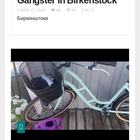
Gangster in Birkenstock
👁
💬
ИЮЛ 22, 2026
88
64
06:10
Биркинштоки