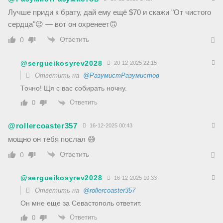
Лучше приди к брату, дай ему ещё $70 и скажи "От чистого
сердца"😉 — вот он охренеет🙃
Ответить
0
@sergueikosyrev2028
20-12-2025 22:15
Ответить на
@РазумистРазумистов
Точно! Щя с вас собирать ночну.
Ответить
0
@rollercoaster357
16-12-2025 00:43
мощно он тебя послал 😅
Ответить
0
@sergueikosyrev2028
16-12-2025 10:33
Ответить на
@rollercoaster357
Он мне еще за Севастополь ответит.
Ответить
0