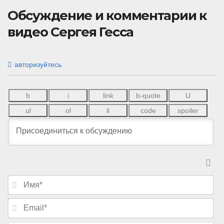
Обсуждение и комментарии к
видео Сергея Гесса
авторизуйтесь
И
м
я
E
*
m
a