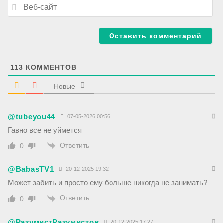
В
i
е
l
б
*
-
с
а
й
т
113
КОММЕНТОВ
Новые
@tubeyou44
07-05-2026 00:56
Гавно все не уймется
Ответить
0
@BabasTV1
20-12-2025 19:32
Может забить и просто ему больше никогда не занимать?
Ответить
0
@РазумистРазумистов
20-12-2025 17:27