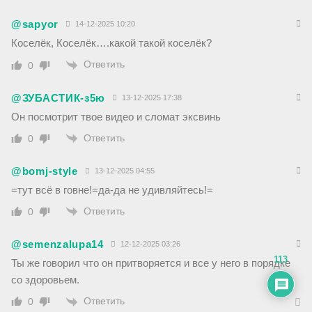
@sapyor
14-12-2025 10:20
Коселёк, Коселёк….какой такой коселёк?
Ответить
0
@ЗУБАСТИК-з5ю
13-12-2025 17:38
Он посмотрит твое видео и сломат эксвинь
Ответить
0
@bomj-style
13-12-2025 04:55
=тут всё в говне!=да-да не удивляйтесь!=
Ответить
0
@semenzalupa14
12-12-2025 03:26
113
Ты же говорил что он притворяется и все у него в порядке
со здоровьем.
Ответить
0