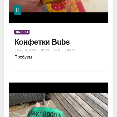
ОБЗОРЫ
Конфетки Bubs
👁
💬
ИЮЛ 9, 2026
53
0
00:49
Пробуем