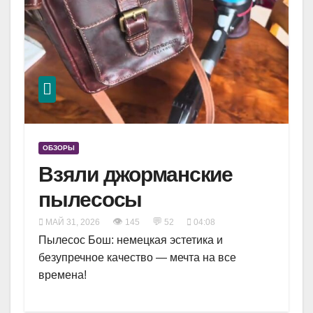
ОБЗОРЫ
Взяли джорманские
пылесосы
👁
💬
МАЙ 31, 2026
145
52
04:08
Пылесос Бош: немецкая эстетика и
безупречное качество — мечта на все
времена!