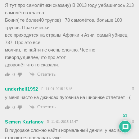
Я тут про самолётики сказану) В 2013 году уебашилось 213
самолётов класса
Боинг( те более40 трупов) , 78 самолётов, больше 100
трупов. Практически
все приходятся на страны Африки и Азии, самый убивец
737. Про это все
молчат, но найти не очень сложно. Честно
говоря,удивлён,что про этот
дроволёт что то сказали.
Ответить
0
underhell1992
11-01-2015 15:45
у меня часто на джинсах пуговица на ширинке отлетает =(
Ответить
0
51
Semen Karlanov
11-01-2015 12:47
В пидорахе сложно найти нормальный деним, у нас все
стараются продавать уже