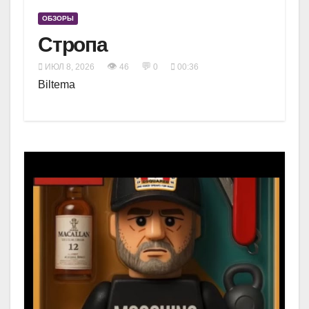
ОБЗОРЫ
Стропа
👁
💬
ИЮЛ 8, 2026
46
0
00:36
Biltema