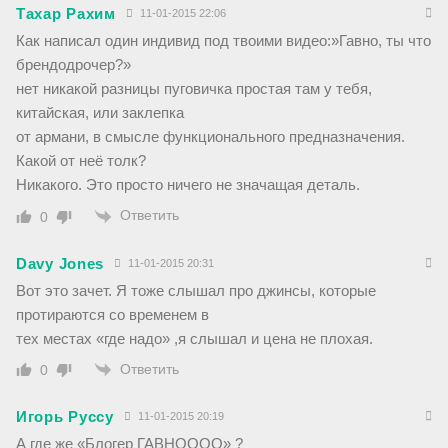
Тахар Рахим
11-01-2015 22:06
Как написал один индивид под твоими видео:»Гавно, ты что
брендодрочер?»
нет никакой разницы пуговичка простая там у тебя,
китайская, или заклепка
от армани, в смысле функционального предназначения.
Какой от неё толк?
Никакого. Это просто ничего не значащая деталь.
Ответить
0
Davy Jones
11-01-2015 20:31
Вот это зачет. Я тоже слышал про джинсы, которые
протираются со временем в
тех местах «где надо» ,я слышал и цена не плохая.
Ответить
0
Игорь Руссу
11-01-2015 20:19
А где же «Блогер ГАВНОООО» ?