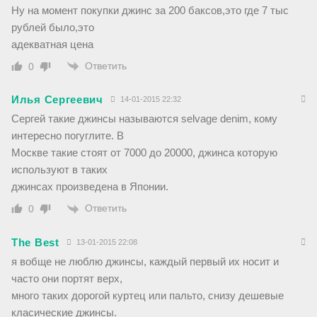
Ну на момент покупки джинс за 200 баксов,это где 7 тыс
рублей было,это
адекватная цена
Ответить
0
Илья Сергеевич
14-01-2015 22:32
Сергей такие джинсы называются selvage denim, кому
интересно погуглите. В
Москве такие стоят от 7000 до 20000, джинса которую
используют в таких
джинсах произведена в Японии.
Ответить
0
The Best
13-01-2015 22:08
я вобще не люблю джинсы, каждый первый их носит и
часто они портят верх,
много таких дорогой куртец или пальто, снизу дешевые
класические джинсы.