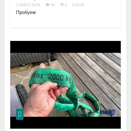
👁
💬
ИЮЛ 9, 2026
48
0
00:49
Пробуем