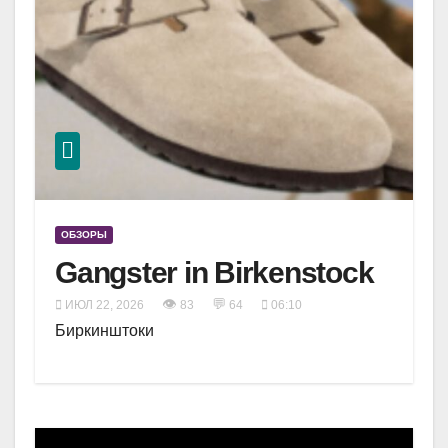
ОБЗОРЫ
Gangster in Birkenstock
👁
💬
ИЮЛ 22, 2026
83
64
06:10
Биркинштоки