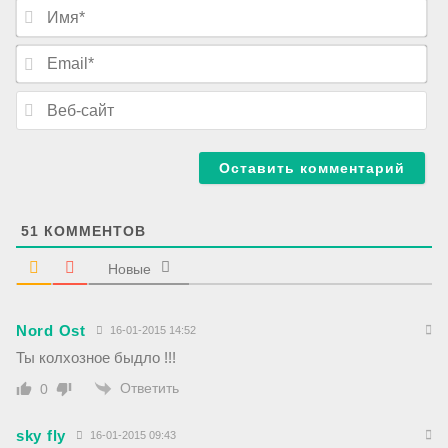
И
м
я
E
*
m
a
В
i
е
l
б
*
-
с
а
й
т
51
КОММЕНТОВ
Новые
Nord Ost
16-01-2015 14:52
Ты колхозное быдло !!!
Ответить
0
sky fly
16-01-2015 09:43