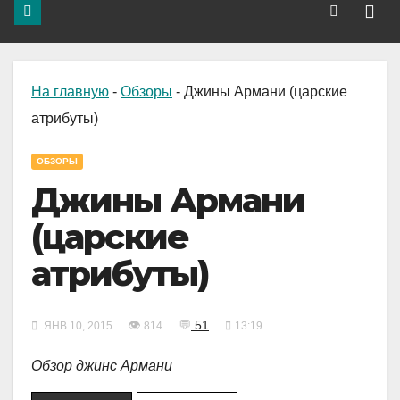
На главную
-
Обзоры
-
Джины Армани (царские
атрибуты)
ОБЗОРЫ
Джины Армани
(царские
атрибуты)
👁
💬
51
ЯНВ 10, 2015
814
13:19
Обзор джинс Армани