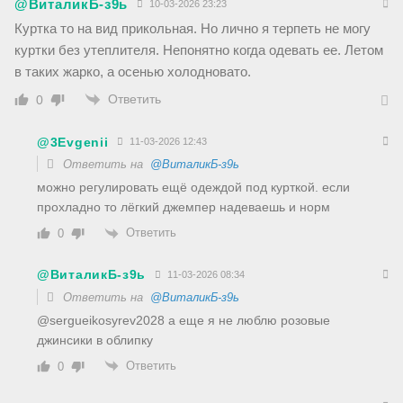
@ВиталикБ-з9ь
10-03-2026 23:23
Куртка то на вид прикольная. Но лично я терпеть не могу
куртки без утеплителя. Непонятно когда одевать ее. Летом
в таких жарко, а осенью холодновато.
Ответить
0
@3Evgenii
11-03-2026 12:43
Ответить на
@ВиталикБ-з9ь
можно регулировать ещё одеждой под курткой. если
прохладно то лёгкий джемпер надеваешь и норм
Ответить
0
@ВиталикБ-з9ь
11-03-2026 08:34
Ответить на
@ВиталикБ-з9ь
​@sergueikosyrev2028 а еще я не люблю розовые
джинсики в облипку
Ответить
0