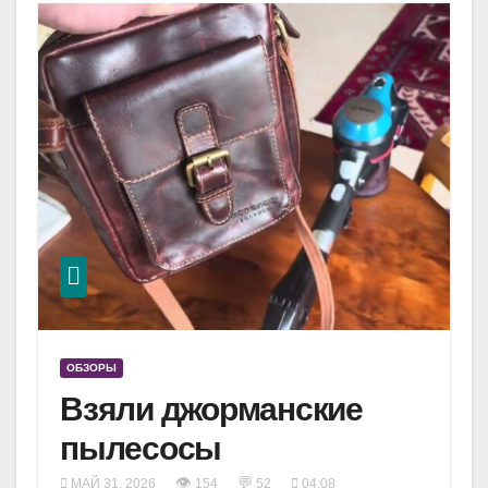
ОБЗОРЫ
Взяли джорманские
пылесосы
👁
💬
МАЙ 31, 2026
154
52
04:08