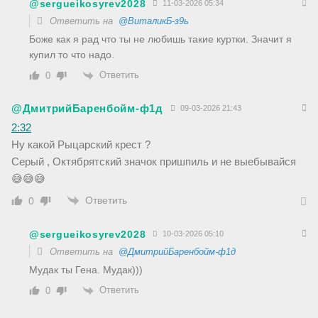
@sergueikosyrev2028
11-03-2026 05:34
Ответить на
@ВиталикБ-з9ь
Боже как я рад что ты не любишь такие куртки. Значит я
купил то что надо.
Ответить
0
@ДмитрийБаренбойм-ф1д
09-03-2026 21:43
2:32
Ну какой Рыцарский крест ?
Серый , Октябрятский значок пришпиль и не выебывайся
😅😅😅
Ответить
0
@sergueikosyrev2028
10-03-2026 05:10
Ответить на
@ДмитрийБаренбойм-ф1д
Мудак ты Гена. Мудак)))
Ответить
0