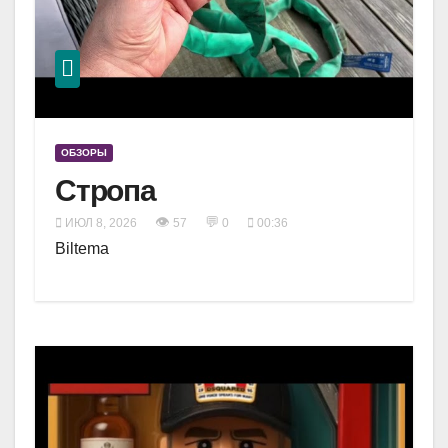
ОБЗОРЫ
Стропа
👁
💬
ИЮЛ 8, 2026
57
0
00:36
Biltema