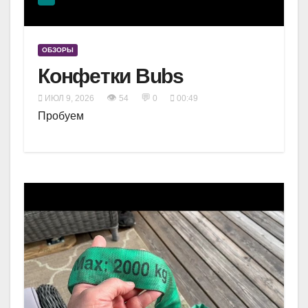
ОБЗОРЫ
Конфетки Bubs
👁
💬
ИЮЛ 9, 2026
54
0
00:49
Пробуем