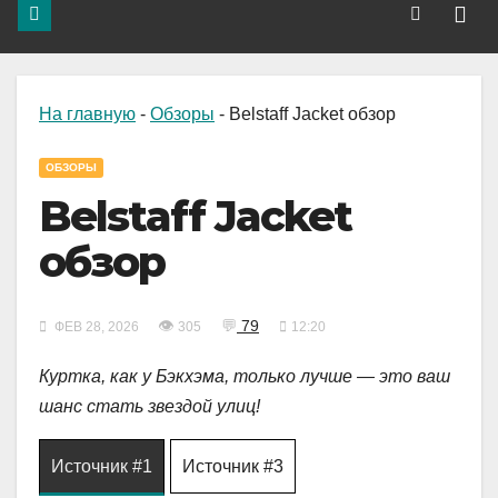
На главную
-
Обзоры
-
Belstaff Jacket обзор
ОБЗОРЫ
Belstaff Jacket
обзор
👁
💬
79
ФЕВ 28, 2026
305
12:20
Куртка, как у Бэкхэма, только лучше — это ваш
шанс стать звездой улиц!
Источник #1
Источник #3