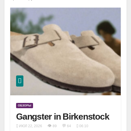
ОБЗОРЫ
Gangster in Birkenstock
👁
💬
ИЮЛ 22, 2026
89
64
06:10