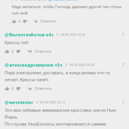
Надо молиться, чтобы Господь даровал другой тип стопы,
сын мой
Ответить
0
@ВалентинКотов-х4з
04-02-2022 16:31
Кроссы топ!
Ответить
0
@александрсмирнов-т1ч
04-02-2022 15:15
Пора электролюкс доставать, в конце ролика что–то
летает. Кроссы–зачёт.
Ответить
0
@westmister
04-02-2022 15:11
Это мои любимые американские кроссовки, они из Нью-
Йорка.
По слухам, НьюБэлэнсы изготавливаются самими