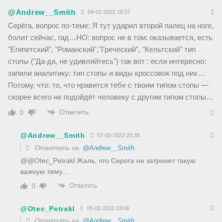
@Andrew__Smith
04-02-2022 18:57
Серёга, вопрос по-теме: Я тут ударил второй палец на ноге,
болит сейчас, гад…НО: вопрос не в том: оказывается, есть
"Египетский", "Романский","Греческий", "Кельтский" тип
стопы ("Да-да, не удивляйтесь") так вот : если интересно:
запили аналитику: тип стопы и виды кроссовок под них…
Потому, что: то, что нравится тебе с твоим типом стопы —
скорее всего не подойдёт человеку с другим типом стопы…
Ответить
0
@Andrew__Smith
07-02-2022 20:35
Ответить на
@Andrew__Smith
@@Otec_Petrakl Жаль, что Сирога не затронет такую
важную тему…
Ответить
0
@Otec_Petrakl
05-02-2022 03:06
Ответить на
@Andrew__Smith