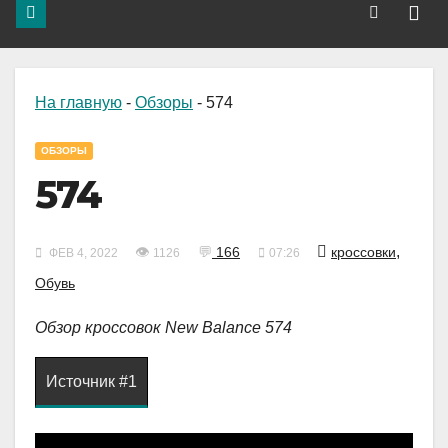
На главную
-
Обзоры
-
574
ОБЗОРЫ
574
,
👁
💬
166
кроссовки
ФЕВ 4, 2022
1126
07:26
Обувь
Обзор кроссовок New Balance 574
Источник #1