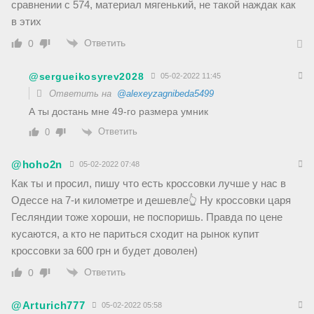
сравнении с 574, материал мягенький, не такой наждак как
в этих
Ответить
0
@sergueikosyrev2028
05-02-2022 11:45
Ответить на
@alexeyzagnibeda5499
А ты достань мне 49-го размера умник
Ответить
0
@hoho2n
05-02-2022 07:48
Как ты и просил, пишу что есть кроссовки лучше у нас в
Одессе на 7-и километре и дешевле👆 Ну кроссовки царя
Гесляндии тоже хороши, не поспоришь. Правда по цене
кусаются, а кто не париться сходит на рынок купит
кроссовки за 600 грн и будет доволен)
Ответить
0
@Arturich777
05-02-2022 05:58