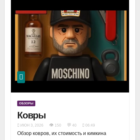
ОБЗОРЫ
Ковры
👁
💬
ИЮН 3, 2026
150
40
06:49
Обзор ковров, их стоимость и кимкина