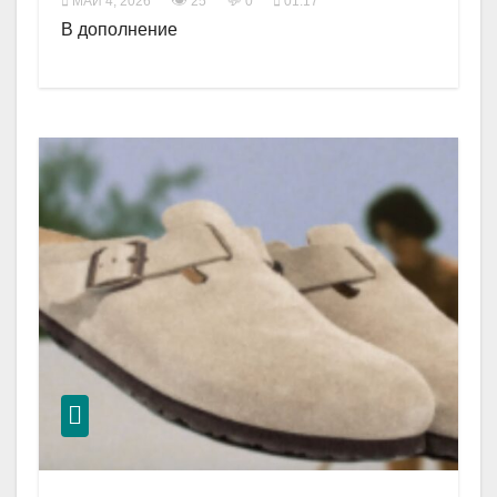
👁
💬
МАЙ 4, 2026
25
0
01:17
В дополнение