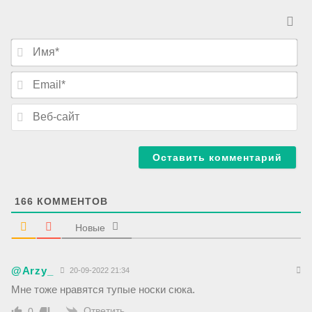
И
м
я
E
*
m
a
В
i
е
l
б
*
-
с
а
й
т
166
КОММЕНТОВ
Новые
@Arzy_
20-09-2022 21:34
Мне тоже нравятся тупые носки сюка.
Ответить
0