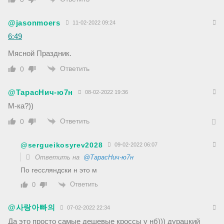
@jasonmoers
11-02-2022 09:24
6:49
Мясной Праздник.
Ответить
0
@ТарасНич-ю7н
08-02-2022 19:36
М-ка?))
Ответить
0
@sergueikosyrev2028
09-02-2022 06:07
Ответить на
@ТарасНич-ю7н
По гессляндски н это м
Ответить
0
@사랑아빠의
07-02-2022 22:34
Да это просто самые дешевые кроссы у нб))) дурацкий