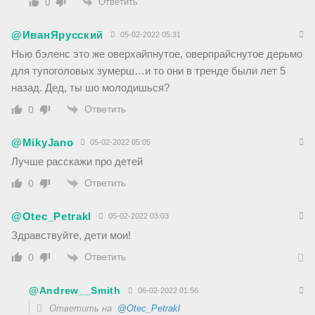
Ответить
0
@ИванЯрусский
05-02-2022 05:31
Нью бэленс это же оверхайпнутое, оверпрайснутое дерьмо
для тупоголовых зумерш…и то они в тренде были лет 5
назад. Дед, ты шо молодишься?
Ответить
0
@MikyJano
05-02-2022 05:05
Лучше расскажи про детей
Ответить
0
@Otec_Petrakl
05-02-2022 03:03
Здравствуйте, дети мои!
Ответить
0
@Andrew__Smith
06-02-2022 01:56
Ответить на
@Otec_Petrakl