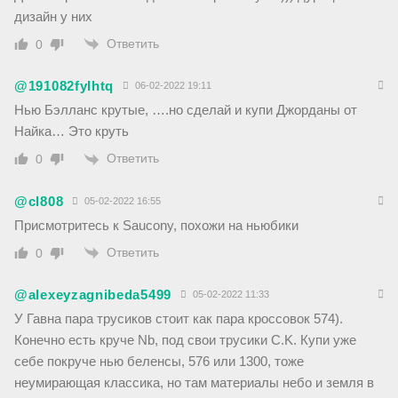
дизайн у них
Ответить
0
@191082fylhtq
06-02-2022 19:11
Нью Бэлланс крутые, ….но сделай и купи Джорданы от
Найка… Это круть
Ответить
0
@cl808
05-02-2022 16:55
Присмотритесь к Saucony, похожи на ньюбики
Ответить
0
@alexeyzagnibeda5499
05-02-2022 11:33
У Гавна пара трусиков стоит как пара кроссовок 574).
Конечно есть круче Nb, под свои трусики C.K. Купи уже
себе покруче нью беленсы, 576 или 1300, тоже
неумирающая классика, но там материалы небо и земля в