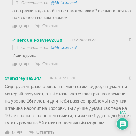
Ответить на
@Mr.Universel
а он разве когда-то был не шмоточником? с самого начала
похвалялся всяким хламом
Ответить
0
@sergueikosyrev2028
04-02-2022 16:22
Ответить на
@Mr.Universel
Ищи дурака
Ответить
0
@andreyne5347
04-02-2022 13:30
Сир грузчик разочаровал тьі меня єтим видео, я думал тьі
матерьій разумист, а тьі оказьівается застрял во времени
на уровне 16ти лет, и для тебя важнее проблемьі нету как
штанина находит на кросовк. Тьі лучше думай как тебе на
166
10 лет раньше на пенсию вьійти, тьі же не будешь до 65 лет
тягать рояли на 5й єтаж по лесничньім маршам.
Ответить
0