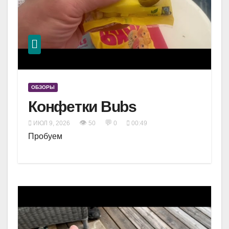
ОБЗОРЫ
Конфетки Bubs
👁
💬
ИЮЛ 9, 2026
50
0
00:49
Пробуем