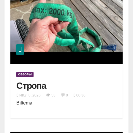
ОБЗОРЫ
Стропа
👁
💬
ИЮЛ 8, 2026
53
0
00:36
Biltema