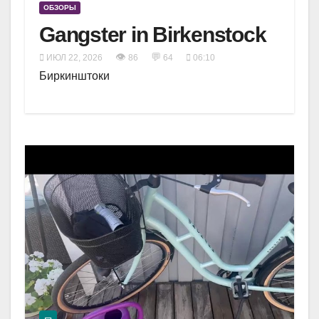
ОБЗОРЫ
Gangster in Birkenstock
👁
💬
ИЮЛ 22, 2026
86
64
06:10
Биркинштоки