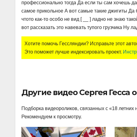
профессионально тогда Да если ты сам хочешь да 
самое прикольное А вот самые такие джигиты Да 
чтото как-то особо не вид [ __ ] ладно не знаю та
вот рассказать это навевать тупого грузчика Ну ла
Хотите помочь Гессляндии? Исправьте этот авт
Это поможет лучше индексировать проект.
Инстр
Другие видео Сергея Гесса 
Подборка видеороликов, связанных с «18 летних н
Рекомендуем к просмотру.