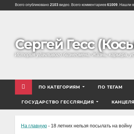
Перейти
Всего опубликовано
2103
видео. Всего комментариев
61009
. Нашли в
к
содержанию
Сергей Гесс (Кос
История удачливого бизнесмена. Жизнь, карьера, 
ПО КАТЕГОРИЯМ
ПО ТЕГАМ
ГОСУДАРСТВО ГЕССЛЯНДИЯ
КАНЦЕЛ
На главную
-
18 летних нельзя посылать на войну