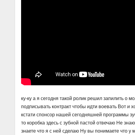
ку-ку а я сегодня такой ролик решил запилить о 
подписывать контракт чтобы идти воевать Вот и хо
кстати спонсор нашей сегодняшней программы зуб
то коробка здесь с зубной пастой отвечаю Не знаю 
знаете что я с ней сделаю Ну вы понимаете что у 