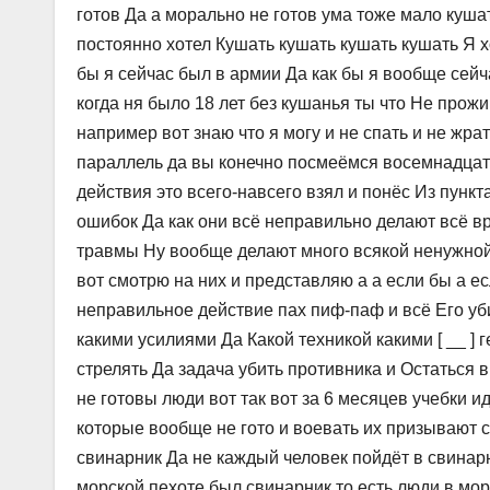
готов Да а морально не готов ума тоже мало кушат
постоянно хотел Кушать кушать кушать кушать Я х
бы я сейчас был в армии Да как бы я вообще сейч
когда ня было 18 лет без кушанья ты что Не прож
например вот знаю что я могу и не спать и не жра
параллель да вы конечно посмеёмся восемнадцати
действия это всего-навсего взял и понёс Из пункт
ошибок Да как они всё неправильно делают всё в
травмы Ну вообще делают много всякой ненужной х
вот смотрю на них и представляю а а если бы а ес
неправильное действие пах пиф-паф и всё Его уби
какими усилиями Да Какой техникой какими [ __ ] 
стрелять Да задача убить противника и Остаться в
не готовы люди вот так вот за 6 месяцев учебки ид
которые вообще не гото и воевать их призывают 
свинарник Да не каждый человек пойдёт в свинарн
морской пехоте был свинарник то есть люди в мор