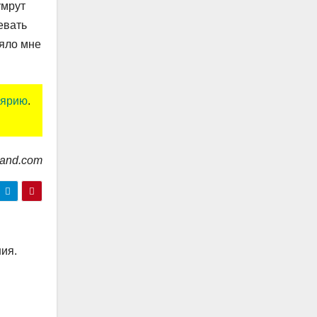
умрут
евать
еяло мне
лярию
.
land.com
ния.