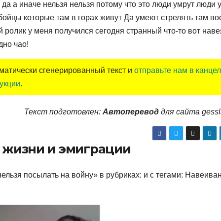
да а иначе нельзя нельзя потому что это люди умрут люди 
бойцы которые там в горах живут Да умеют стрелять там во
кой ролик у меня получился сегодня странный что-то вот нав
дно чао!
оматически сгенерированный текст и
отправьте нам в канце
укции
.
Текст подготовлен:
Автоперевод
для сайта gess
о жизни и эмиграции
ельзя посылать на войну» в рубриках: и с тегами: Навеива