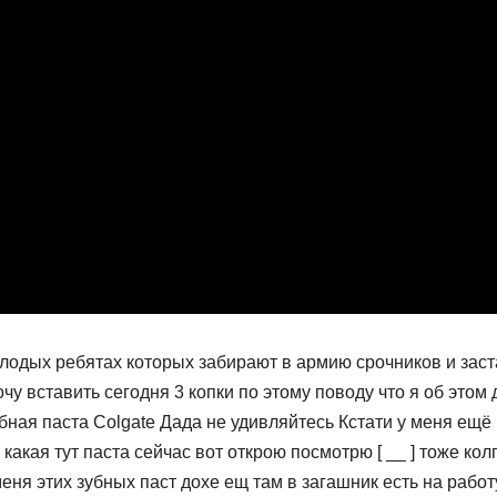
молодых ребятах которых забирают в армию срочников и зас
чу вставить сегодня 3 копки по этому поводу что я об этом
ная паста Colgate Дада не удивляйтесь Кстати у меня ещё 
какая тут паста сейчас вот открою посмотрю [ __ ] тоже колг
меня этих зубных паст дохе ещ там в загашник есть на работ