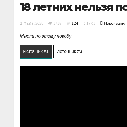
18 летних нельзя п
👁
💬
124
Навеивания
ФЕВ 8, 2025
1715
17:01
Мысли по этому поводу
Источник #1
Источник #3