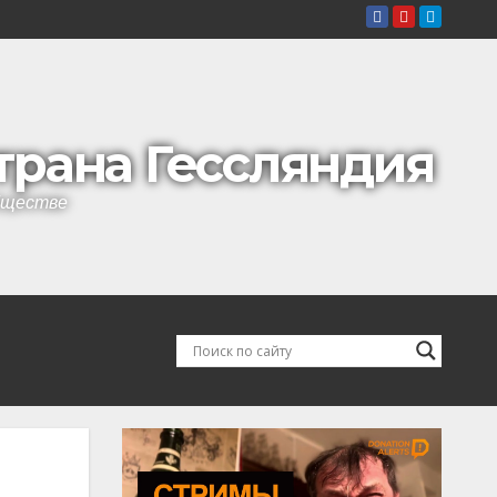
страна Гессляндия
обществе