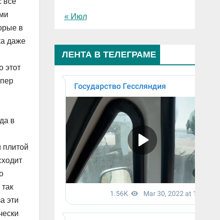
с все
ими
« Июл
орые в
ка даже
ЛЕНТА В ТЕЛЕГРАМЕ
о этот
йпер
да в
м плитой
сходит
о
 так
а эти
чески