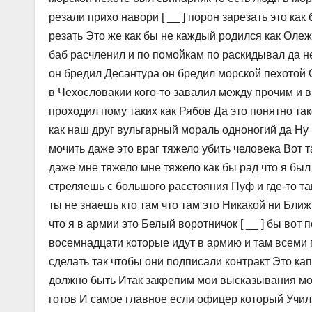
резали прихо навори [ __ ] порон зарезать это ка
резать Это же как бы не каждый родился как Олеж
баб расчленил и по помойкам по раскидывал да не
он бредил Десантура он бредил морской пехотой Он
в Чехословакии кого-то завалил между прочим и в
проходил пому таких как Рябов Да это понятно так
как наш друг вульгарный мораль одноногий да Ну п
мочить даже это враг тяжело убить человека Вот т
даже мне тяжело мне тяжело как бы рад что я был
стреляешь с большого расстояния Пуф и где-то та
ты не знаешь кто там что там это Никакой ни Бли
что я в армии это Белый воротничок [ __ ] бы во
восемнадцати которые идут в армию и там всеми
сделать так чтобы они подписали контракт Это ка
должно быть Итак закрепим мои высказывания мож
готов И самое главное если офицер который Учил 