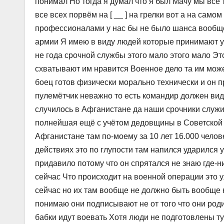
понимал Но тогда я думал что я был Мачу мы все 
все всех порвём на [ __ ] на грелки вот а на сам
профессионалами у нас бы не было шанса вообще
армии Я имею в виду людей которые принимают уч
не года срочной службы этого мало этого мало Эт
схватывают им нравится Военное дело та им может
боец готов физически морально технически и он 
пулемётчик неважно то есть командир должен видет
случилось в Афганистане да наши срочники служи
полнейшая ещё с учётом дедовщины в Советской 
Афганистане там по-моему за 10 лет 16.000 челов
действиях это по глупости там напился ударился у
придавило потому что он спрятался не знаю где-ни
сейчас Что происходит на военной операции это 
сейчас но их там вообще не должно быть вообще 
понимаю они подписывают не от того что они родин
бабки идут воевать Хотя люди не подготовлены ту