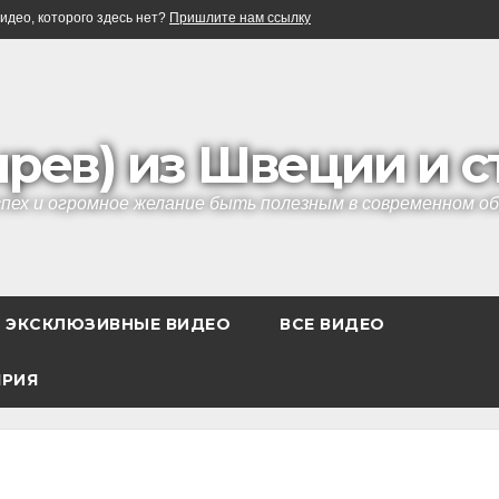
идео, которого здесь нет?
Пришлите нам ссылку
ырев) из Швеции и 
успех и огромное желание быть полезным в современном 
ЭКСКЛЮЗИВНЫЕ ВИДЕО
ВСЕ ВИДЕО
ЯРИЯ