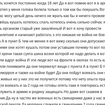
ь хочется постоянно когда 18 лет Да я вот помню вот я в а
отел у меня голова болела только о том как бы покушать Во
ас могу целый день ничего не жрать как бы и ничего прожив
ивёшь кушать хотелось спать хотелось очень сильно сейчас 
ть организм старый уже закалённый И вот я хочу провести
летние и начинают работать э это никакая не война не бо
а А в пункт Б тем не менее я вот вижу сколько они допускаю
ремя они хотят кушать потом они уставшие почему-то вот п
рени такая суета шина возня которой не надо делать я вот
ли вдруг война И эти люди вот на фронте в окопах то есть 
ли понимаете да они перевезут вещи с пункта А в пункт Б 
геморроя и также на войне будет Да они пойдут воевать они
 живых но у них это не получится потому что нету опыта пр
ти воевать и за 2 года не готовы опять-таки я повторюсь ес
служить в армию и родину защищать Но даже вот скажем в
ик Да ну в частях же военных есть свинарники даже у нас 
ской пехоте Да морпехи служили в свинарнике 2 года свин