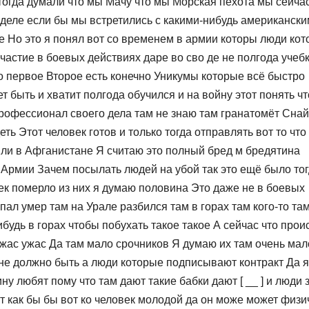
тогда думали что мы Мачу что мы Морская пехота мы сейча
ом деле если бы мы встретились с какими-нибудь американск
 Но это я понял вот со временем в армии которы люди кот
астие в боевых действиях даре во сво де не полгода учеб
о первое Второе есть конечно Уникумы которые всё быстро
 быть и хватит полгода обучился и на войну этот понять чт
профессионал своего дела там не знаю там гранатомёт Сна
ь Этот человек готов и только тогда отправлять вот то что
ли в Афганистане Я считаю это полный бред м бредятина
Армии Зачем посылать людей на убой так это ещё было тог
ек померло из них я думаю половина Это даже не в боевых
пал умер там на Урале разбился там в горах там кого-то та
будь в горах чтобы побухать такое такое А сейчас что прои
ужас ужас Да там мало срочников Я думаю их там очень мал
не должно быть а люди которые подписывают контракт Да я
у любят пому что там дают такие бабки дают [ __ ] и люди з
т как бы бы вот ко человек молодой да он може может физи