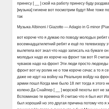
принесу [ __ ] ской на работу принесу буду разда
[музыка] гигиене вот посмотрим будут Мне тоже по
так
Музыка Albinoni / Giazotto — Adagio in G minor (Pia
вот короче что я думаю по поводу молодых ребят 
восемнадцатилетний ребят и ещё по телевизору этот 
вылетела вот знал что надо записать на бумаге о
молодых надо их короче на фронт так вот Я счита
чуваков надо на фронт Эти люди просто людоеды Я
фронт вот ну ролик не о том короче сечас а то я
даже не идут на войну на Реальную войду на фро
армии пошл Когда мне было 18 лет тогда я этого 
колено Да Снайпер [ __ ] морской пехоты вот не 
Вспоминаю те времена Я считаю что я был иот Ио 
был хороший но это другая причина потому что я 