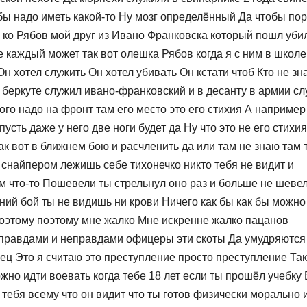
к бы надо иметь какой-то Ну мозг определённый Да чтобы по
 ко Рябов мой друг из Ивано Франковска который пошл уби
 каждый может так вот олешка Рябов когда я с ним в школе
 хотел служить Он хотел убивать Он кстати чтоб Кто не зна
 беркуте служил ивано-франковский и в десанту в армии с
ого надо на фронт там его место это его стихия А например
усть даже у него две ноги будет да Ну что это не его стихи
ак вот в ближнем бою и расчленить да или там не знаю там
 снайпером лежишь себе тихонечко никто тебя не видит и
м что-то Пошевели ты стрельнул оно раз и больше не шевел
жний бой ты не видишь ни крови Ничего как бы как бы можно
т поэтому поэтому мне жалко Мне искренне жалко пацанов
 правдами и неправдами офицеры эти скоты Да умудряются
пец Это я считаю это преступление просто преступление Так
но идти воевать когда тебе 18 лет если ты прошёл учебку 
тебя всему что он видит что ты готов физически морально 