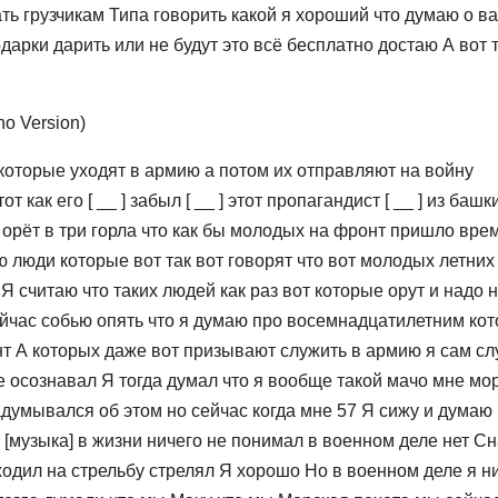
вать грузчикам Типа говорить какой я хороший что думаю о в
дарки дарить или не будут это всё бесплатно достаю А вот т
no Version)
которые уходят в армию а потом их отправляют на войну
как его [ __ ] забыл [ __ ] этот пропагандист [ __ ] из башк
н орёт в три горла что как бы молодых на фронт пришло вре
ю люди которые вот так вот говорят что вот молодых летних
 считаю что таких людей как раз вот которые орут и надо 
 сейчас собью опять что я думаю про восемнадцатилетним ко
нт А которых даже вот призывают служить в армию я сам сл
не осознавал Я тогда думал что я вообще такой мачо мне мо
задумывался об этом но сейчас когда мне 57 Я сижу и думаю
[музыка] в жизни ничего не понимал в военном деле нет С
ходил на стрельбу стрелял Я хорошо Но в военном деле я н