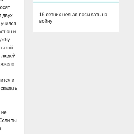
росят
18 летних нельзя посылать на
л двух
войну
 учился
ет он и
лужбу
 такой
я людей
 тяжело
ится и
 сказать
 не
Если ты
и