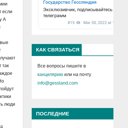
рмии
т если
у А
я
евые
КАК СВЯЗАТЬСЯ
т
олучают
 так
Все вопросы пишите в
каждое
канцелярию
или на почту
Но
info@gessland.com
 пойдут
актики
ть люди
ПОСЛЕДНИЕ
в
ПРОСМОТРЕННЫЕ ЗАПИСИ
ей