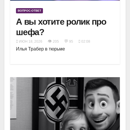
ВОПРОС-ОТВЕТ
А вы хотите ролик про
шефа?
👁
💬
ИЮН 18, 2026
205
95
02:08
Илья Трабер в тюрьме