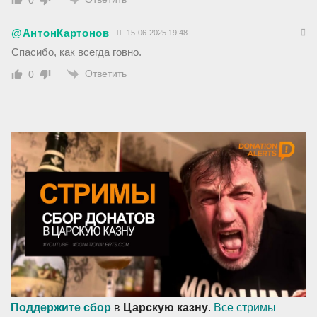
@АнтонКартонов
15-06-2025 19:48
Спасибо, как всегда говно.
Ответить
0
Поддержите сбор
в
Царскую казну
.
Все стримы