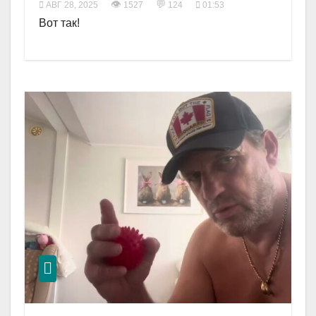
👁
💬
АВГ 28, 2025
1527
124
01:53
Вот так!