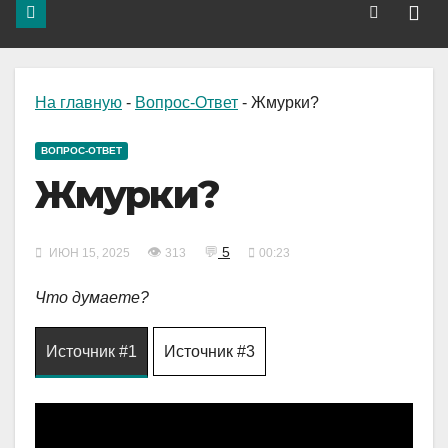
На главную
-
Вопрос-Ответ
-
Жмурки?
ВОПРОС-ОТВЕТ
Жмурки?
👁
💬
5
ИЮН 15, 2025
313
00:23
Что думаете?
Источник #1
Источник #3