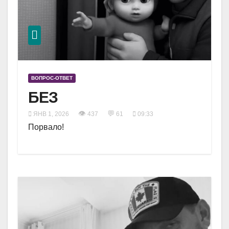
ВОПРОС-ОТВЕТ
БЕЗ
👁
💬
ЯНВ 1, 2026
437
61
09:33
Порвало!