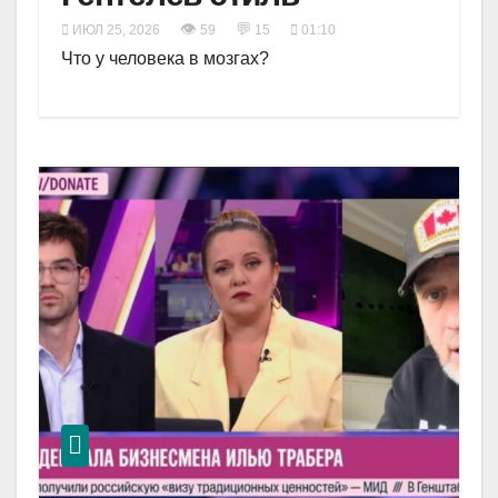
👁
💬
ИЮЛ 25, 2026
59
15
01:10
Что у человека в мозгах?