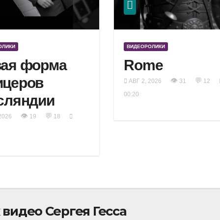
ОЛИКИ
ВИДЕОРОЛИКИ
ая форма
Rome
ицеров
👁
💬
АВГ 2, 2026
31
12
00:20
сляндии
👁
💬
2026
19
18
видео Сергея Гесса