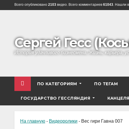
Перейти
Всего опубликовано
2103
видео. Всего комментариев
61043
. Нашли в
к
содержанию
Сергей Гесс (Кос
История удачливого бизнесмена. Жизнь, карьера, 
ПО КАТЕГОРИЯМ
ПО ТЕГАМ
ГОСУДАРСТВО ГЕССЛЯНДИЯ
КАНЦЕЛ
На главную
-
Видеоролики
-
Вес гири Гавна 007