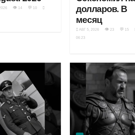
долларов. В
👁
💬
2026
14
10
месяц
👁
💬
АВГ 5, 2026
23
15
06:23