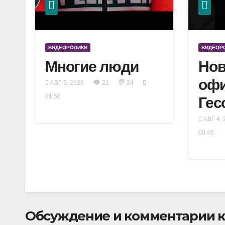
ВИДЕОРОЛИКИ
ВИДЕОР
Многие люди
Нов
оф
👁
💬
АВГ 5, 2026
21
24
01:56
Гес
АВГ 4, 
00:46
Обсуждение и комментарии к 