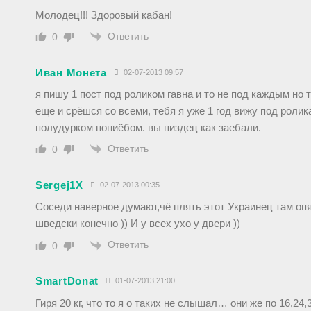
Молодец!!! Здоровый кабан!
Ответить
0
Иван Монета
02-07-2013 09:57
я пишу 1 пост под роликом гавна и то не под каждым но 
еще и срёшся со всеми, тебя я уже 1 год вижу под ролик
полудурком пониёбом. вы пиздец как заебали.
Ответить
0
Sergej1X
02-07-2013 00:35
Соседи наверное думают,чё плять этот Украинец там опя
шведски конечно )) И у всех ухо у двери ))
Ответить
0
SmartDonat
01-07-2013 21:00
Гиря 20 кг, что то я о таких не слышал… они же по 16,24