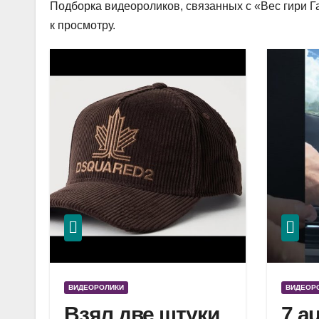
Подборка видеороликов, связанных с «Вес гири Га
к просмотру.
ВИДЕОРОЛИКИ
ВИДЕОР
Взял две штуки
7 a