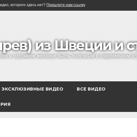
идео, которого здесь нет?
Пришлите нам ссылку
ырев) из Швеции и 
успех и огромное желание быть полезным в современном 
ЭКСКЛЮЗИВНЫЕ ВИДЕО
ВСЕ ВИДЕО
ЯРИЯ