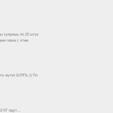
ты хуяришь по 20 штук
ами гавна с этим
ть мутит БЛЯТь )) По
,32 КГ идут…