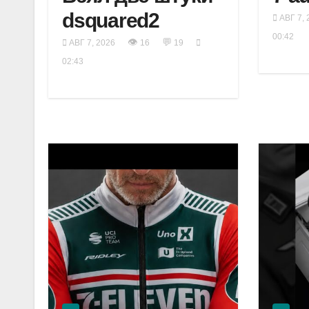
dsquared2
АВГ 7, 
00:42
👁
💬
АВГ 7, 2026
16
19
02:43