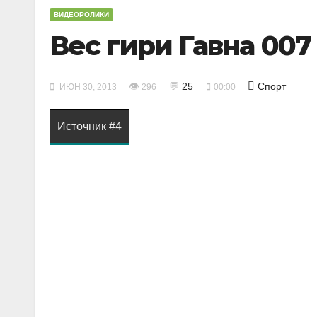
ВИДЕОРОЛИКИ
Вес гири Гавна 007
👁
💬
25
Спорт
ИЮН 30, 2013
296
00:00
Источник #4