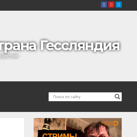
страна Гессляндия
обществе