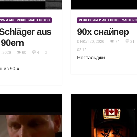
РА И АКТЕРСКОЕ МАСТЕРСТВО
РЕЖЕССУРА И АКТЕРСКОЕ МАСТЕР
 Schläger aus
90х снайпер
 90ern
👁
💬
ИЮЛ 20, 2026
74
21
02:12
👁
💬
, 2026
60
4
Ностальджи
н из 90-х