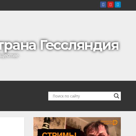
страна Гессляндия
обществе