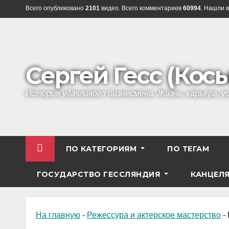
Перейти
Всего опубликовано
2101
видео. Всего комментариев
60994
. Нашли в
к
содержанию
Сергей Гесс (Кос
История удачливого бизнесмена. Жизнь, карьера, 
ПО КАТЕГОРИЯМ
ПО ТЕГАМ
ГОСУДАРСТВО ГЕССЛЯНДИЯ
КАНЦЕЛ
На главную
-
Режессура и актерское мастерство
-