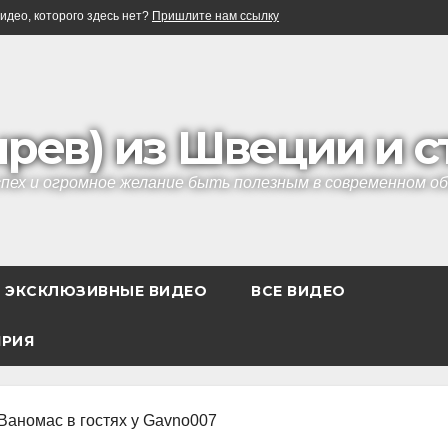
идео, которого здесь нет?
Пришлите нам ссылку
ырев) из Швеции и 
успех и огромное желание быть полезным в современном 
ЭКСКЛЮЗИВНЫЕ ВИДЕО
ВСЕ ВИДЕО
ЯРИЯ
Ваномас в гостях у Gavno007