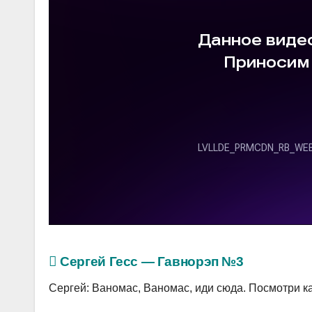
Сергей Гесс — Гавнорэп №3
Сергей: Ваномас, Ваномас, иди сюда. Посмотри к