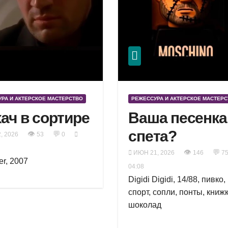
РА И АКТЕРСКОЕ МАСТЕРСТВО
РЕЖЕССУРА И АКТЕРСКОЕ МАСТЕР
ач в сортире
Ваша песенка
спета?
👁
💬
, 2026
53
0
👁
💬
ИЮН 21, 2026
146
7
er, 2007
04:08
Digidi Digidi, 14/88, пивко,
спорт, сопли, понты, книж
шоколад