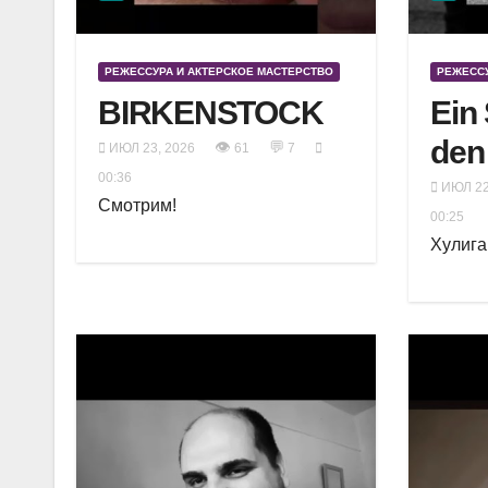
РЕЖЕССУРА И АКТЕРСКОЕ МАСТЕРСТВО
РЕЖЕССУ
BIRKENSTOCK
Ein
den
👁
💬
ИЮЛ 23, 2026
61
7
00:36
ИЮЛ 22
Смотрим!
00:25
Хулига