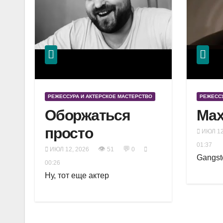
РЕЖЕССУРА И АКТЕРСКОЕ МАСТЕРСТВО
РЕЖЕССУ
Оборжаться
Мах
просто
ИЮЛ 12
01:37
👁
💬
ИЮЛ 12, 2026
51
0
Gangst
00:26
Ну, тот еще актер