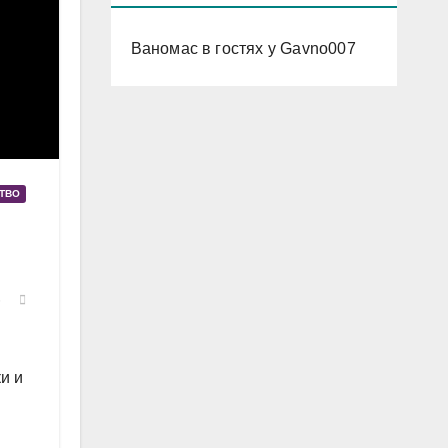
Ваномас в гостях у Gavno007
СТВО
5
ки и