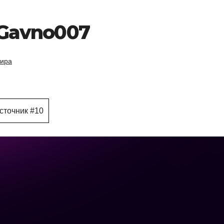
 Gavno007
тира
сточник #10