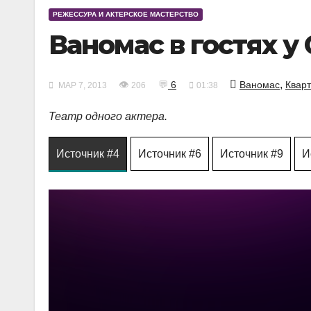
РЕЖЕССУРА И АКТЕРСКОЕ МАСТЕРСТВО
Ваномас в гостях у
,
👁
💬
6
Ваномас
Квар
МАР 7, 2013
206
01:38
Театр одного актера.
Источник #4
Источник #6
Источник #9
И