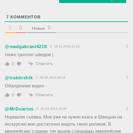
а
й
т
7
КОММЕНТОВ
Новые
@madgabrant4218
19-12-2015 21:53
тонко троллит шведов )
Ответить
0
@traktirshik
05-05-2013 00:13
Обалденное видео
Ответить
0
@MrDuartos
01-04-2013 13:34
Нормалек сьемка. Мне уже не нужно ехать в Швецыю на
екскурсию мне достаточно видеть таких роликов. В
европейских странах тип жызни стандарды европейские