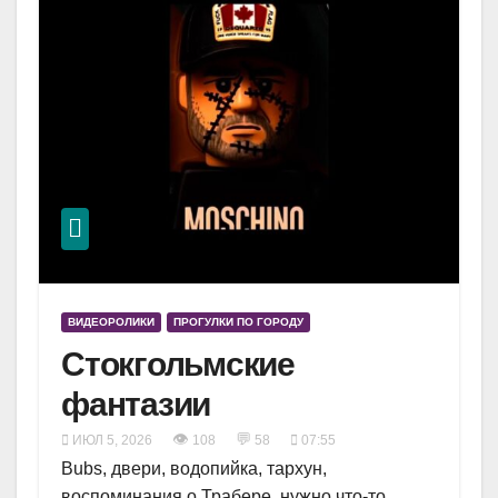
ВИДЕОРОЛИКИ
ПРОГУЛКИ ПО ГОРОДУ
Стокгольмские
фантазии
👁
💬
ИЮЛ 5, 2026
108
58
07:55
Bubs, двери, водопийка, тархун,
воспоминания о Трабере, нужно что-то