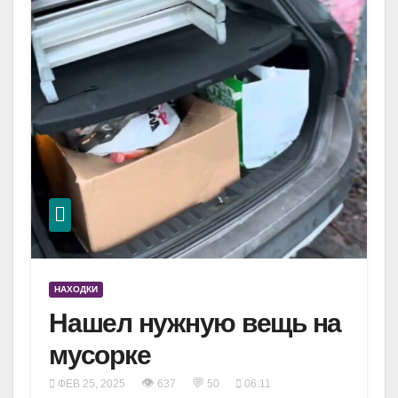
НАХОДКИ
Нашел нужную вещь на
мусорке
👁
💬
ФЕВ 25, 2025
637
50
06:11