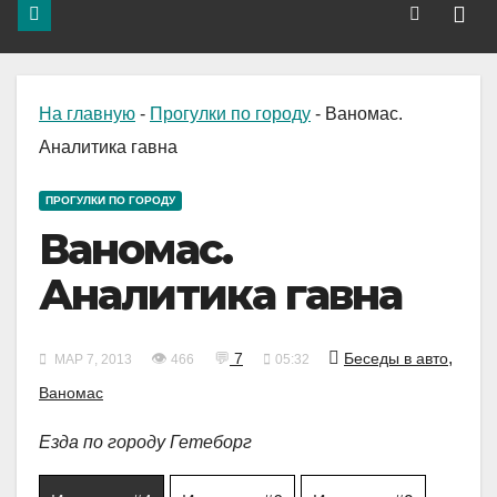
На главную
-
Прогулки по городу
-
Ваномас.
Аналитика гавна
ПРОГУЛКИ ПО ГОРОДУ
Ваномас.
Аналитика гавна
,
👁
💬
7
Беседы в авто
МАР 7, 2013
466
05:32
Ваномас
Езда по городу Гетеборг