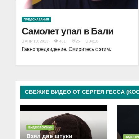
ПРЕДСКАЗАНИЯ
Самолет упал в Бали
👁
💬
АПР 13, 2013
481
25
04:18
Гавнопредвидение. Смиритесь с этим.
СВЕЖИЕ ВИДЕО ОТ СЕРГЕЯ ГЕССА (КО
ВИДЕОРОЛИКИ
Взял две штуки
ВИДЕОР