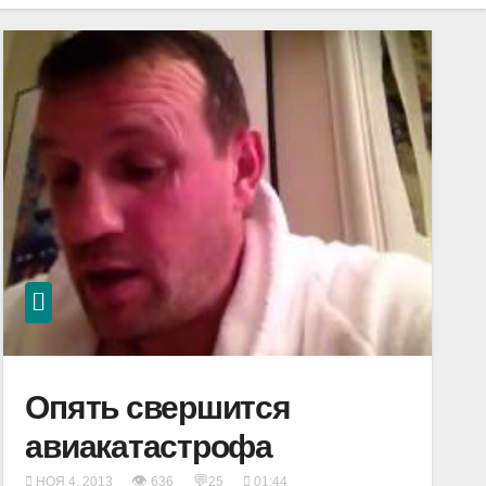
Опять свершится
авиакатастрофа
👁
💬
НОЯ 4, 2013
636
25
01:44