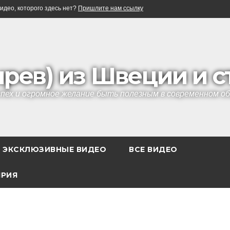
идео, которого здесь нет?
Пришлите нам ссылку
ырев) из Швеции и 
успех и огромное желание быть полезным в современном 
ЭКСКЛЮЗИВНЫЕ ВИДЕО
ВСЕ ВИДЕО
ЯРИЯ