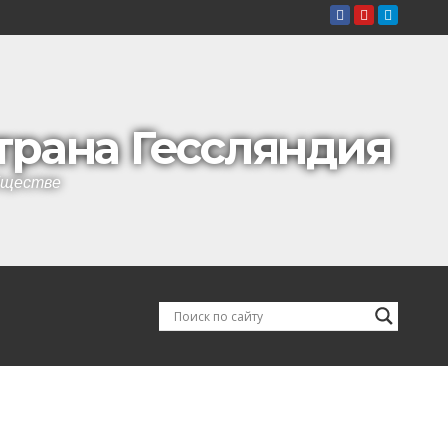
страна Гессляндия
обществе