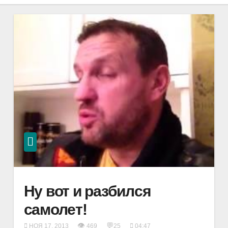
Ну вот и разбился
самолет!
👁
💬
НОЯ 17, 2013
469
25
04:47