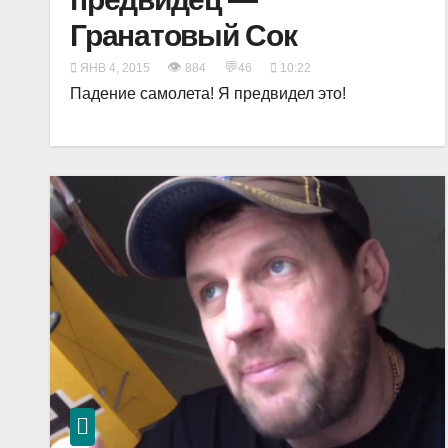
Гранатовый Сок
👁
💬
ЯНВ 4, 2015
884
46
10:22
Падение самолета! Я предвидел это!