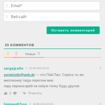
я
E
*
m
a
В
i
е
l
б
*
-
с
а
й
т
25
КОММЕНТОВ
Новые
sergejzelin
24-09-2013 01:01
sergejzelin@web.de
— это Пай Пал. Серега ты же
миллионер тагда перегони мне
пару еврокосарей на новую тачку будь другом
Ответить
0
bimmer67rus
18-08-2013 23:23