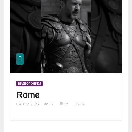
ВИДЕОРОЛИКИ
Rome
👁
💬
АВГ 2, 2026
37
12
00:20