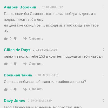
Андрей Воронин
18-08-2013 15:07
Гавно, если бы Симонов тоже начал собирать деньги с
подписчиков ты бы ему
ни цента не скинул бы… исходя из этого скидываю тебе
0$..
Ответить
0
Gilles de Rays
18-08-2013 14:09
гавно я выслал тебе 15$ а хотя нет подожди,я тебя наебал
Ответить
0
Военная тайна
18-08-2013 13:31
Серега а вебмани работают или заблокированы?
Ответить
0
Davy Jones
18-08-2013 13:30
Гесс! Продуктами возьмешь, молоко там, яйко….