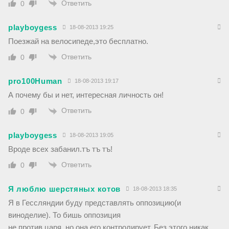
Ответить
0
playboygess
18-08-2013 19:25
Поезжай на велосипеде,это бесплатно.
Ответить
0
pro100Human
18-08-2013 19:17
А почему бы и нет, интересная личность он!
Ответить
0
playboygess
18-08-2013 19:05
Вроде всех забанил.тъ тъ тъ!
Ответить
0
Я люблю шерстяных котов
18-08-2013 18:35
Я в Гессляндии буду представлять оппозицию(и
виноделие). То бишь оппозиция
не против царя, но она его контролирует. Без этого никак.