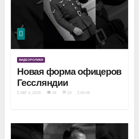
ВИДЕОРОЛИКИ
Новая форма офицеров
Гессляндии
👁
💬
АВГ 4, 2026
24
20
00:46