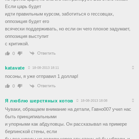
Если царь будет
идти правильным курсом, заботиться о гессовцах,
оппозиция будет его
всячески поддерживать, но если он чего плохое задумает,
оппозиция выступит
с критикой.
Ответить
0
katavate
18-08-2013 18:11
посоны, я уже отправил 1 доллар!
Ответить
0
Я люблю шерстяных котов
18-08-2013 18:08
Чуваки, обращаем внимание на детали, Гавно007 учил нас
быть принципиальными
и упорными как абдуловцы. Он рассказывал на примере
берлинской стены, если
бы все шведы не ездили через эту стену, её бы убрали, и