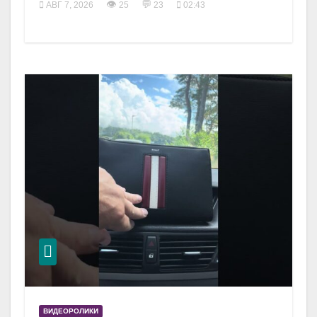
👁
💬
АВГ 7, 2026
25
23
02:43
ВИДЕОРОЛИКИ