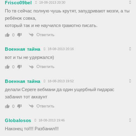
Frisco09bel
18-08-2013 20:30
По тв сейчас полную чушь крутят, запудривают мозги, а ты
ребёнок совка,
который так и не научился грамотно писать.
Ответить
0
Военная тайна
18-08-2013 20:16
вот и ты не удержался)
Ответить
0
Военная тайна
18-08-2013 19:52
делали Сереге вебмани да один ущербный пидарас
забанил тот аккаунт
Ответить
0
Globalosos
18-08-2013 19:46
Наконец то!!!! Разбанил!!!