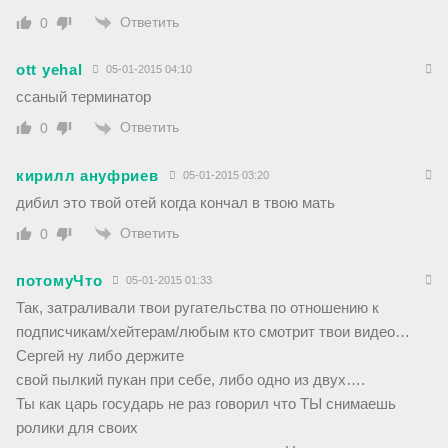
Ответить
0
ott yehal
05-01-2015 04:10
ссаный терминатор
Ответить
0
кирилл ануфриев
05-01-2015 03:20
дибил это твой отей когда кончал в твою мать
Ответить
0
потомуЧто
05-01-2015 01:33
Так, затраливали твои ругательства по отношению к
подписчикам/хейтерам/любым кто смотрит твои видео…
Сергей ну либо держите
свой пылкий пукан при себе, либо одно из двух….
Ты как царь государь не раз говорил что ТЫ снимаешь
ролики для своих