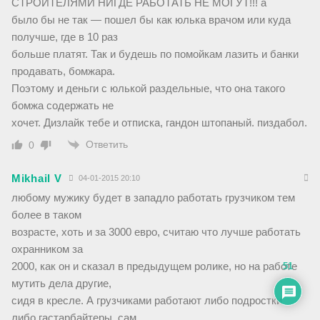
СТРОИТЕЛЯМИ НИГДЕ РАБОТАТЬ НЕ МОГУТ!!! а
было бы не так — пошел бы как юлька врачом или куда
получше, где в 10 раз
больше платят. Так и будешь по помойкам лазить и банки
продавать, бомжара.
Поэтому и деньги с юлькой раздельные, что она такого
бомжа содержать не
хочет. Дизлайк тебе и отписка, гандон штопаный. пиздабол.
Ответить
0
Mikhail V
04-01-2015 20:10
любому мужику будет в западло работать грузчиком тем
более в таком
возрасте, хоть и за 3000 евро, считаю что лучше работать
охранником за
2000, как он и сказал в предыдущем ролике, но на работе
51
мутить дела другие,
сидя в кресле. А грузчиками работают либо подростки
либо гастарбайтеры, сам