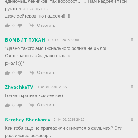
единомышленников, так воооооот…… Нам надоели твои
ругательства, пусть
даже хейтеров, но надоели!!!!!!
Ответить
0
БОМБИТ ПУКАН
04-01-2015 22:58
*Давно такого эмоционального ролика не было!
Однозначно лайк, давно так не
ржал! :))*
Ответить
0
ZhvachkaTV
04-01-2015 21:27
Годная критика комментов)
Ответить
0
Serghey Shenkarev
04-01-2015 20:19
Как тебя еще не пригласили сниматся в фильмах? Эти
российские режисеры