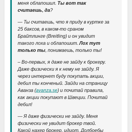
меня облапошил.
Ты вот так
считаешь, да
?
— Ты считаешь, что я приду в куртке за
25 баксов, в каком-то сраном
Брайтлинге (Breitling) и он увидит
такого лоха и облапошит.
Лох тут
только ты
, понимаешь, только ты!
– Во-первых, я даже не зайду к брокеру.
Даже физически я к нему не зайду. Я
через интернет буду покупать акции,
дебил ты конченый. Зайди на страницу
Аванза (
avanza.se
) и почитай правила,
как акции покупают в Швеции. Почитай
дебил!
— Я даже физически не зайду. Меня
физически не увидит брокер твой.
Какой нахер брокер, идиот. Долбоебы