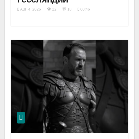
👁
💬
АВГ 4, 2026
22
18
00:46