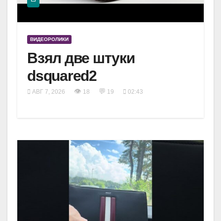
ВИДЕОРОЛИКИ
Взял две штуки
dsquared2
👁
💬
АВГ 7, 2026
18
19
02:43