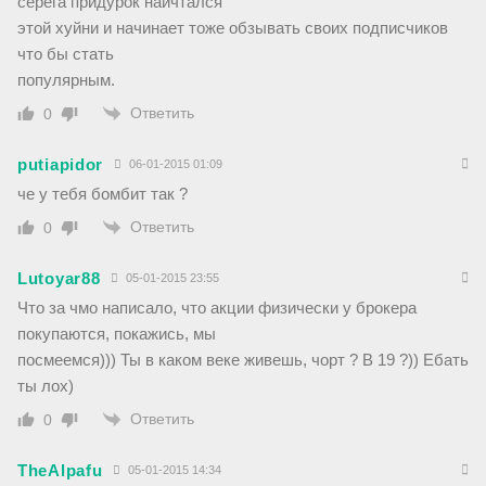
серега придурок наичтался
этой хуйни и начинает тоже обзывать своих подписчиков
что бы стать
популярным.
Ответить
0
putiapidor
06-01-2015 01:09
че у тебя бомбит так ?
Ответить
0
Lutoyar88
05-01-2015 23:55
Что за чмо написало, что акции физически у брокера
покупаются, покажись, мы
посмеемся))) Ты в каком веке живешь, чорт ? В 19 ?)) Ебать
ты лох)
Ответить
0
TheAlpafu
05-01-2015 14:34