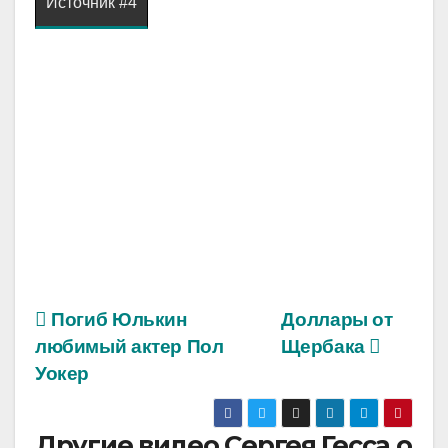
Источник #4
Погиб Юлькин
Доллары от
любимый актер Пол
Щербака
Уокер
Другие видео Сергея Гесса о