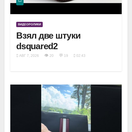
ВИДЕОРОЛИКИ
Взял две штуки
dsquared2
👁
💬
АВГ 7, 2026
20
19
02:43