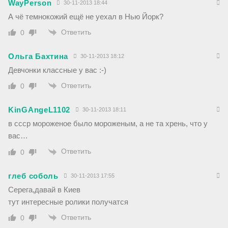
WayPerson
30-11-2013 18:44
А чё темнокожий ещё не уехал в Нью Йорк?
Ответить
0
Ольга Бахтина
30-11-2013 18:12
Девчонки классные у вас :-)
Ответить
0
KinGAngeL1102
30-11-2013 18:11
в ссср мороженое было мороженым, а не та хрень, что у
вас…
Ответить
0
глеб соболь
30-11-2013 17:55
Серега,давай в Киев
тут интересные ролики получатся
Ответить
0