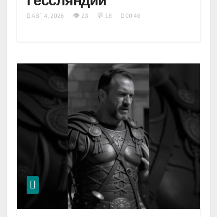
Гессляндии
👁
💬
АВГ 4, 2026
23
18
00:46