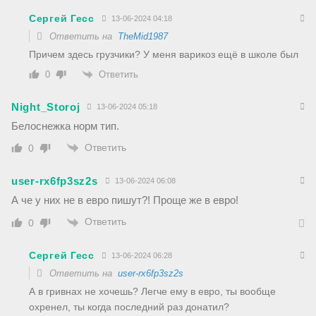
Сергей Гесс
13-06-2024 04:18
Ответить на
TheMid1987
Причем здесь грузчики? У меня варикоз ещё в школе был
Ответить
0
Night_Storoj
13-06-2024 05:18
Белоснежка норм тип.
Ответить
0
user-rx6fp3sz2s
13-06-2024 06:08
А че у них не в евро пишут?! Проще же в евро!
Ответить
0
Сергей Гесс
13-06-2024 06:28
Ответить на
user-rx6fp3sz2s
А в гривнах не хочешь? Легче ему в евро, ты вообще
охренел, ты когда последний раз донатил?