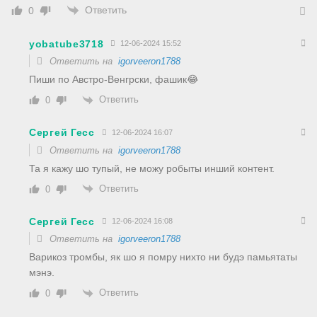
Ответить
0
yobatube3718
12-06-2024 15:52
Ответить на
igorveeron1788
Пиши по Австро-Венгрски, фашик😂
Ответить
0
Сергей Гесс
12-06-2024 16:07
Ответить на
igorveeron1788
Та я кажу шо тупый, не можу робыты инший контент.
Ответить
0
Сергей Гесс
12-06-2024 16:08
Ответить на
igorveeron1788
Варикоз тромбы, як шо я помру нихто ни будэ памьятаты
мэнэ.
Ответить
0