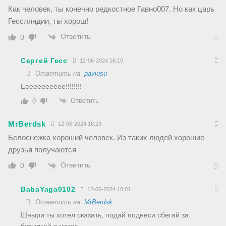
Как человек, ты конечно редкостное Гавно007. Но как царь
Гессляндии, ты хорош!
Ответить
0
Сергей Гесс
12-06-2024 16:10
Ответить на
pavlusu
Еееееееееее!!!!!!!!
Ответить
0
MrBerdsk
12-06-2024 16:23
Белоснежка хороший человек. Из таких людей хорошие
друзья получаются
Ответить
0
BabaYaga0102
12-06-2024 18:01
Ответить на
MrBerdsk
Шныри ты хотел сказать, подай поднеси сбегай за
бутылкой в мaгaз