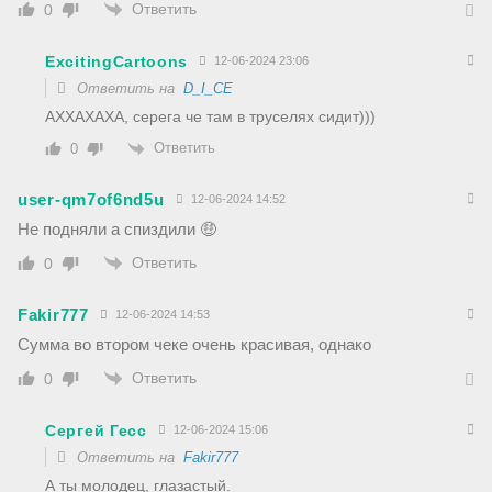
Ответить
0
ExcitingCartoons
12-06-2024 23:06
Ответить на
D_I_CE
АХХАХАХА, серега че там в труселях сидит)))
Ответить
0
user-qm7of6nd5u
12-06-2024 14:52
Не подняли а спиздили 🤑
Ответить
0
Fakir777
12-06-2024 14:53
Сумма во втором чеке очень красивая, однако
Ответить
0
Сергей Гесс
12-06-2024 15:06
Ответить на
Fakir777
А ты молодец, глазастый.