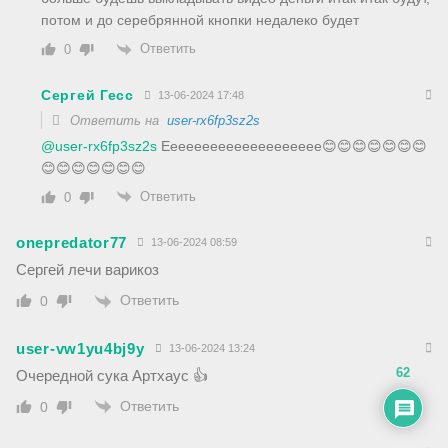
потом и до серебрянной кнопки недалеко будет
Ответить
0
Сергей Гесс
13-06-2024 17:48
Ответить на
user-rx6fp3sz2s
@user-rx6fp3sz2s
Ееееееееееееееееееее😊😊😊😊😊😊😊
😊😊😊😊😊😊😊
Ответить
0
onepredator77
13-06-2024 08:59
Сергей лечи варикоз
Ответить
0
user-vw1yu4bj9y
13-06-2024 13:24
62
Очередной сука Артхаус 👍
Ответить
0