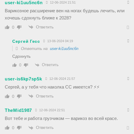
user-ki1uu5nc6n
12-06-2024 21:51
Варикозное расширение вен на ногах будешь лечить, или
хочешь сдохнуть ближе к 2028?
Ответить
0
Сергей Гесс
13-06-2024 04:19
Ответить на
user-ki1uu5nc6n
Сдохнуть
Ответить
0
user-is6kp7sp5k
12-06-2024 21:57
Сергей, а у тебя что наколка СС имеется? ⚡️⚡️
Ответить
0
TheMid1987
12-06-2024 22:51
Вот тебе и работа грузчиком — варикоз во всей красе.
Ответить
0