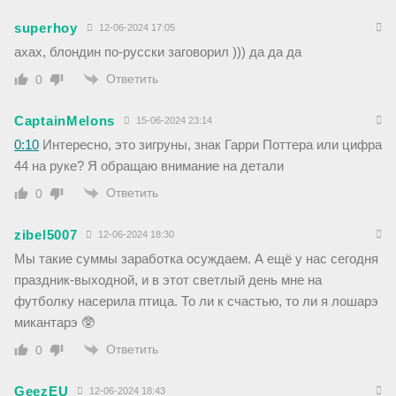
superhoy
12-06-2024 17:05
ахах, блондин по-русски заговорил ))) да да да
Ответить
0
CaptainMelons
15-06-2024 23:14
0:10
Интересно, это зигруны, знак Гарри Поттера или цифра
44 на руке? Я обращаю внимание на детали
Ответить
0
zibel5007
12-06-2024 18:30
Мы такие суммы заработка осуждаем. А ещё у нас сегодня
праздник-выходной, и в этот светлый день мне на
футболку насерила птица. То ли к счастью, то ли я лошарэ
микантарэ 🥸
Ответить
0
GeezEU
12-06-2024 18:43