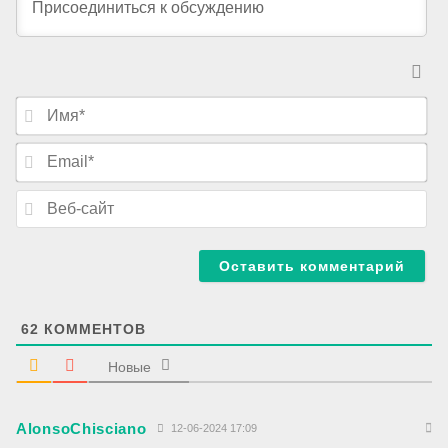
И
м
я
E
*
m
a
В
i
е
l
б
*
-
с
а
й
т
62
КОММЕНТОВ
Новые
AlonsoChisciano
12-06-2024 17:09