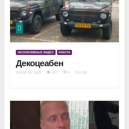
ЭКСКЛЮЗИВНЫЕ ВИДЕО
РАБОТА
Декоцеабен
👁
💬
НОЯ 19, 2025
107
0
01:08