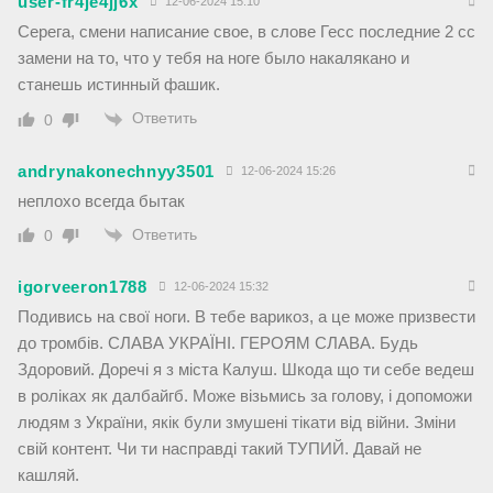
user-fr4je4jj6x
12-06-2024 15:10
Серега, смени написание свое, в слове Гесс последние 2 сс
замени на то, что у тебя на ноге было накалякано и
станешь истинный фашик.
Ответить
0
andrynakonechnyy3501
12-06-2024 15:26
неплохо всегда бытак
Ответить
0
igorveeron1788
12-06-2024 15:32
Подивись на свої ноги. В тебе варикоз, а це може призвести
до тромбів. СЛАВА УКРАЇНІ. ГЕРОЯМ СЛАВА. Будь
Здоровий. Доречі я з міста Калуш. Шкода що ти себе ведеш
в роліках як далбайгб. Може візьмись за голову, і допоможи
людям з України, якік були змушені тікати від війни. Зміни
свій контент. Чи ти насправді такий ТУПИЙ. Давай не
кашляй.