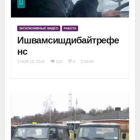
ЭКСКЛЮЗИВНЫЕ ВИДЕО
РАБОТА
Ишвамсишдибайтрефе
нс
👁
💬
НОЯ 19, 2025
112
0
00:44