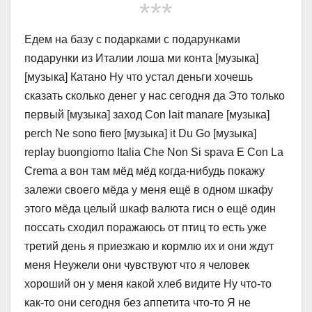
***
Едем на базу с подарками с подарунками
подарунки из Италии лоша ми конта [музыка]
[музыка] Катано Ну что устал деньги хочешь
сказать сколько денег у нас сегодня да Это только
первый [музыка] заход Con lait manare [музыка]
perch Ne sono fiero [музыка] it Du Go [музыка]
replay buongiorno Italia Che Non Si spava E Con La
Crema а вон там мёд мёд когда-нибудь покажу
залежи своего мёда у меня ещё в одном шкафу
этого мёда целый шкаф валюта гисн о ещё один
поссать сходил поражаюсь от птиц то есть уже
третий день я приезжаю и кормлю их и они ждут
меня Неужели они чувствуют что я человек
хороший он у меня какой хлеб видите Ну что-то
как-то они сегодня без аппетита что-то Я не