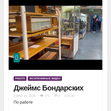
РАБОТА
ЭКСКЛЮЗИВНЫЕ ВИДЕО
Джеймс Бондарских
👁
💬
МАЙ 19, 2025
175
0
00:36
По работе