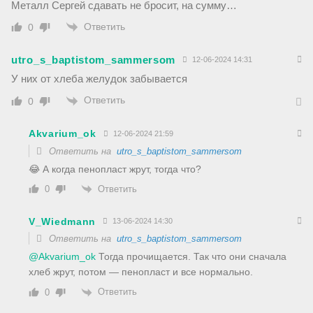
Металл Сергей сдавать не бросит, на сумму…
Ответить
0
utro_s_baptistom_sammersom
12-06-2024 14:31
У них от хлеба желудок забывается
Ответить
0
Akvarium_ok
12-06-2024 21:59
Ответить на
utro_s_baptistom_sammersom
😂 А когда пенопласт жрут, тогда что?
Ответить
0
V_Wiedmann
13-06-2024 14:30
Ответить на
utro_s_baptistom_sammersom
@Akvarium_ok
Тогда прочищается. Так что они сначала
хлеб жрут, потом — пенопласт и все нормально.
Ответить
0