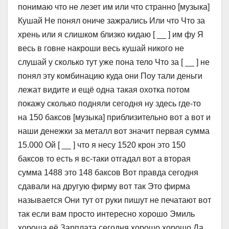
понимаю что не лезет им или что странно [музыка]
Кушай Не понял ониче зажрались Или что Что за
хрень или я слишком близко кидаю [ __ ] им фу Я
весь в говне накроши весь кушай никого не
слушай у сколько тут уже пона тело Что за [ __ ] не
понял эту комбинацию куда они Поу тали деньги
лежат видите и ещё одна такая охотка потом
покажу сколько подняли сегодня ну здесь где-то
на 150 баксов [музыка] приблизительно вот а вот и
наши денежки за металл вот значит первая сумма
15.000 Ой [ __ ] что я несу 1520 крон это 150
баксов то есть я вс-таки отгадал вот а вторая
сумма 1488 это 148 баксов Вот правда сегодня
сдавали на другую фирму вот так Это фирма
называется Они тут от руки пишут не печатают вот
так если вам просто интересно хорошо Эмиль
хороша её Зарплата сегодня хорошо хорошо Да