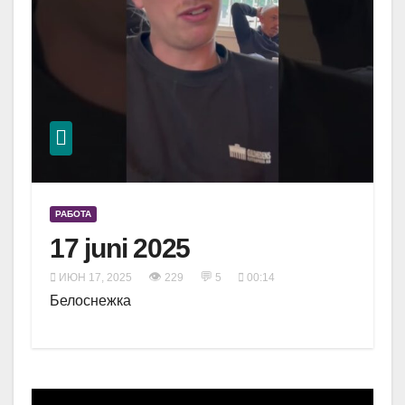
РАБОТА
17 juni 2025
👁
💬
ИЮН 17, 2025
229
5
00:14
Белоснежка