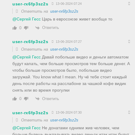
user-rx6fp3sz2s
13-06-2024 07:24
Ответить на
user-rx6fp3sz2s
@Сергей Гесс
Царь в евросоюзе живет вообще то
Ответить
0
user-rx6fp3sz2s
13-06-2024 07:27
Ответить на
user-rx6fp3sz2s
@Сергей Гесс
Давай побольше видео и деньги автоматом
будут капать, чем больше просмотров тем больше денег. А
чтобы больше просмотров было, побольше видео
загружай. You know what I mean. Ну чё тебе стоит каждый
день после работы на расслабоне за чашкой кофе видик
снять или во время прогулки
Ответить
0
user-rx6fp3sz2s
13-06-2024 07:30
Ответить на
user-rx6fp3sz2s
@Сергей Гесс
Не донатами одними жив человек, чем
больше будешь выкладывать видео деньги итак итак будут,