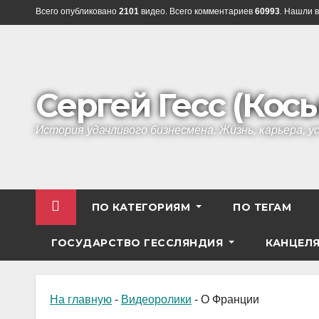
Перейти
Всего опубликовано
2101
видео. Всего комментариев
60993
. Нашли в
к
содержанию
Сергей Гесс (Кос
История удачливого бизнесмена. Жизнь, карьера, 
ПО КАТЕГОРИЯМ
ПО ТЕГАМ
ГОСУДАРСТВО ГЕССЛЯНДИЯ
КАНЦЕЛ
На главную
-
Видеоролики
-
О Франции