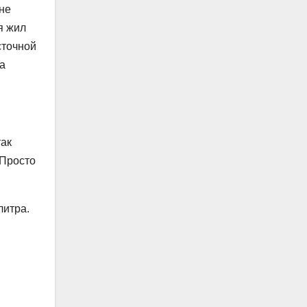
 не
я жил
сточной
на
так
 Просто
литра.