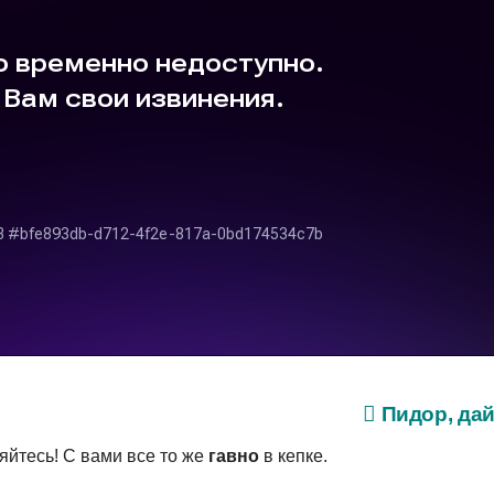
Пидор, дай
ляйтесь! С вами все то же
гавно
в кепке.