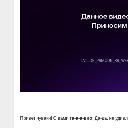
Привет чуваки! С вами
га-а-а-вно
. Да-да, не удив