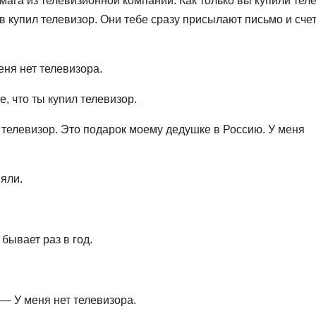
мага из телевизионной компании. Как только вы купили тел
в купил телевизор. Они тебе сразу присылают письмо и сче
ня нет телевизора.
, что ты купил телевизор.
л телевизор. Это подарок моему дедушке в Россию. У меня
яли.
бывает раз в год.
— У меня нет телевизора.