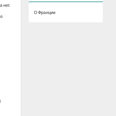
 нет.
О Франции
го
Я