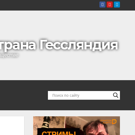
страна Гессляндия
обществе