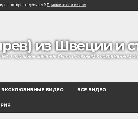
идео, которого здесь нет?
Пришлите нам ссылку
ырев) из Швеции и 
успех и огромное желание быть полезным в современном 
ЭКСКЛЮЗИВНЫЕ ВИДЕО
ВСЕ ВИДЕО
ЯРИЯ