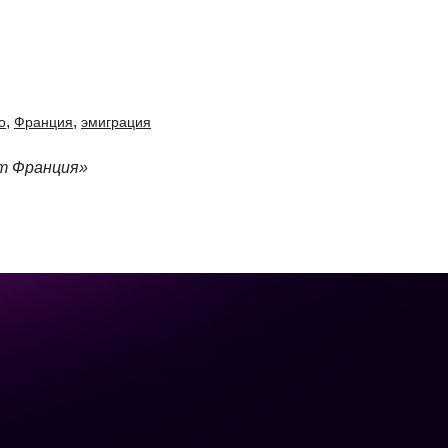
,
,
о
Франция
эмиграция
ет Франция»