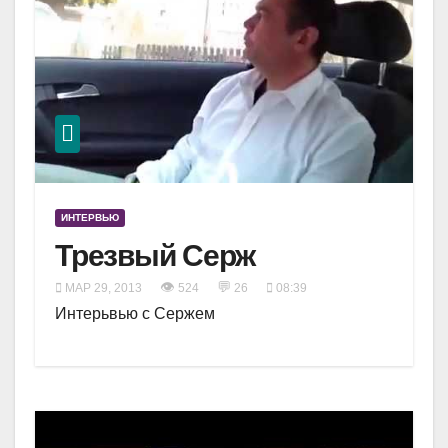
ИНТЕРВЬЮ
Трезвый Серж
👁
💬
МАР 29, 2013
524
26
08:39
Интерьвью с Сержем