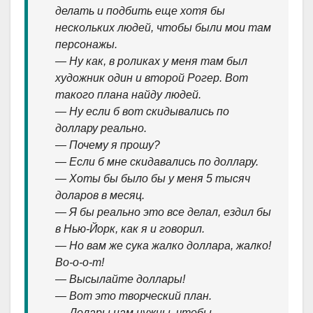
делать и подбить еще хотя бы
нескольких людей, чтобы были мои там
персонажы.
— Ну как, в роликах у меня там был
художник один и второй Рогер. Вот
такого плана найду людей.
— Ну если б вот скидывались по
доллару реально.
— Почему я прошу?
— Если б мне скидавались по доллару.
— Хоты бы было бы у меня 5 тысяч
доларов в месяц.
— Я бы реально это все делал, ездил бы
в Нью-Йорк, как я и говорил.
— Но вам же сука жалко доллара, жалко!
Во-о-о-т!
— Высылайте доллары!
— Вот это творческий план.
— Долары нам нужны, чтобы