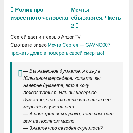
Ролик про
Мечты
известного человека
сбываются. Часть
2
Сергей дает интервью Anzor.TV
Cмотрите видео
Мечта Сергея — GAVNO007:
прожить долго и помереть своей смертью!
— Вы наверное думаете, я cижу в
Юлькином мерседесе, кстати, вы
наверне думаете, что я хочу
похвастаться. Или вы наверное
думаете, что это иллюзия и никакого
мерседеса у меня нет.
— А вот хрен вам чуваки, хрен вам хрен
вам на постном масле.
— Знаете что сегодня случилось?