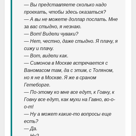
— Вы представляете сколько надо
проехать, чтобы здесь оказаться?
— А вы не можете доллар послать. Мне
за вас стыдно, я незнаю.
— Вот! Видели чуваки?
— Нет, честно, даже стыдно. Я плачу, я
сижу и плачу.
— Вот, видели как.
— Симонов в Москве встречается с
Ваномасом там, да с этим, с Толяном,
но я не в Москве. Я же в сраном
Гетеборге.
— По-этому ко мне все едут, к Говну, к
Говну все едут, как мухи на Гавно, во-о-
о-т!
— Ну а может какие-то вопросы еще
есть?
— Да.
— Ну?