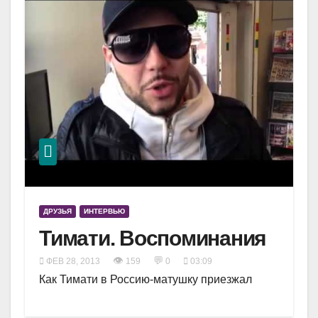
ДРУЗЬЯ
ИНТЕРВЬЮ
Тимати. Воспоминания
👁
💬
ФЕВ 28, 2013
159
0
03:09
Как Тимати в Россию-матушку приезжал