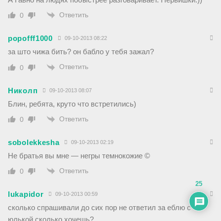
Ответить
0
popofff1000
09-10-2013 08:22
за што чижа бить? он бабло у тебя зажал?
Ответить
0
Николп
09-10-2013 08:07
Блин, ребята, круто что встретились)
Ответить
0
sobolekkesha
09-10-2013 02:19
Не братья вы мне — негры темнокожие ©
Ответить
0
25
lukapidor
09-10-2013 00:59
сколько спрашивали до сих пор не ответил за еблю с
юлькой сколько хочешь?