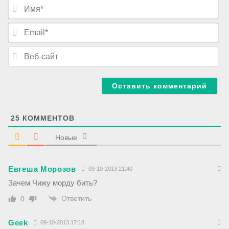
И
м
я
E
*
m
a
В
i
е
l
б
*
-
с
а
й
т
25
КОММЕНТОВ
Новые
Евгеша Морозов
09-10-2013 21:40
Зачем Чижу морду бить?
Ответить
0
Geek
09-10-2013 17:18