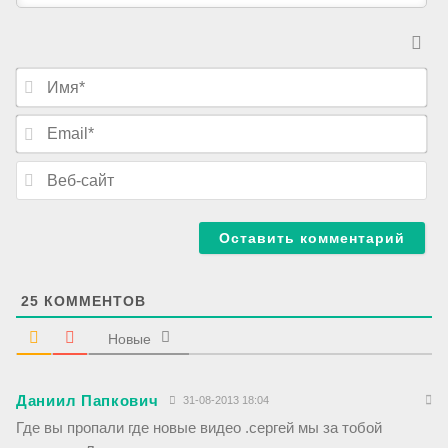
И
м
я
E
*
m
a
В
i
е
l
б
*
-
с
а
й
т
25
КОММЕНТОВ
Новые
Даниил Папкович
31-08-2013 18:04
Где вы пропали где новые видео .сергей мы за тобой