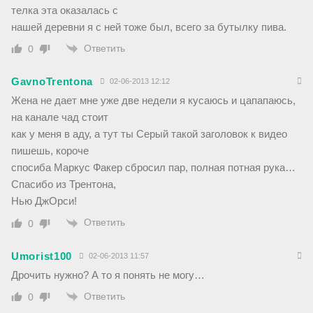
телка эта оказалась с
нашей деревни я с ней тоже был, всего за бутылку пива.
Ответить
0
GavnoTrentona
02-06-2013 12:12
Жена не дает мне уже две недели я кусаюсь и цапапаюсь,
на канале чад стоит
как у меня в аду, а тут ты Серый такой заголовок к видео
пишешь, короче
спосиба Маркус Факер сбросил пар, полная потная рука…
Спасибо из Трентона,
Нью ДжОрси!
Ответить
0
Umorist100
02-06-2013 11:57
Дрочить нужно? А то я понять не могу…
Ответить
0