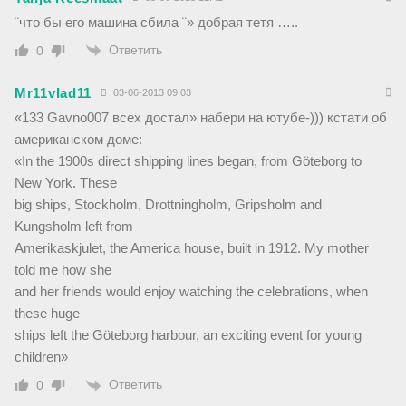
¨что бы его машина сбила ¨» добрая тетя …..
Ответить
0
Mr11vlad11
03-06-2013 09:03
«133 Gavno007 всех достал» набери на ютубе-))) кстати об
американском доме:
«In the 1900s direct shipping lines began, from Göteborg to
New York. These
big ships, Stockholm, Drottningholm, Gripsholm and
Kungsholm left from
Amerikaskjulet, the America house, built in 1912. My mother
told me how she
and her friends would enjoy watching the celebrations, when
these huge
ships left the Göteborg harbour, an exciting event for young
children»
Ответить
0