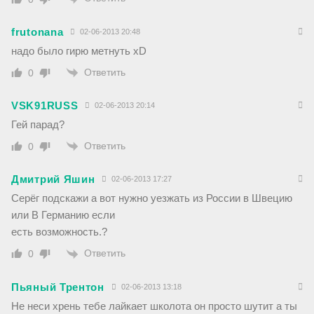
frutonana
02-06-2013 20:48
надо было гирю метнуть xD
Ответить
0
VSK91RUSS
02-06-2013 20:14
Гей парад?
Ответить
0
Дмитрий Яшин
02-06-2013 17:27
Серёг подскажи а вот нужно уезжать из России в Швецию
или В Германию если
есть возможность.?
Ответить
0
Пьяный Трентон
02-06-2013 13:18
Не неси хрень тебе лайкает школота он просто шутит а ты