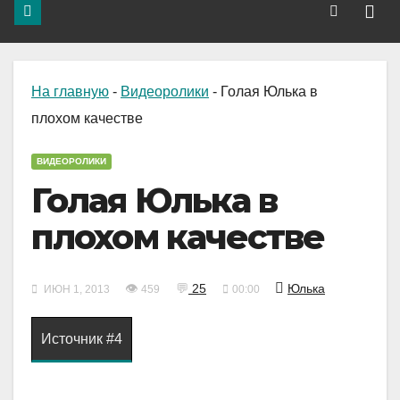
На главную
-
Видеоролики
-
Голая Юлька в
плохом качестве
ВИДЕОРОЛИКИ
Голая Юлька в
плохом качестве
👁
💬
25
Юлька
ИЮН 1, 2013
459
00:00
Источник #4