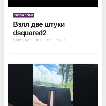
ВИДЕОРОЛИКИ
Взял две штуки
dsquared2
👁
💬
АВГ 7, 2026
8
0
02:43