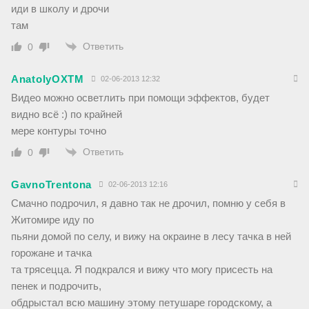
иди в школу и дрочи
там
Ответить
0
AnatolyOXTM
02-06-2013 12:32
Видео можно осветлить при помощи эффектов, будет
видно всё :) по крайней
мере контуры точно
Ответить
0
GavnoTrentona
02-06-2013 12:16
Смачно подрочил, я давно так не дрочил, помню у себя в
Житомире иду по
пьяни домой по селу, и вижу на окраине в лесу тачка в ней
горожане и тачка
та трясецца. Я подкрался и вижу что могу присесть на
пенек и подрочить,
обдрыстал всю машину этому петушаре городскому, а