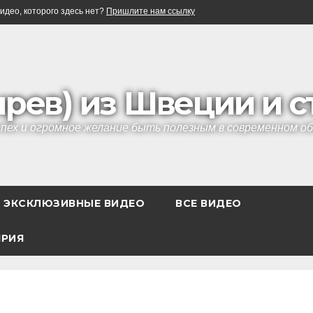
идео, которого здесь нет?
Пришлите нам ссылку
ырев) из Швеции и 
успех и огромное желание быть полезным в современном 
ЭКСКЛЮЗИВНЫЕ ВИДЕО
ВСЕ ВИДЕО
ЯРИЯ