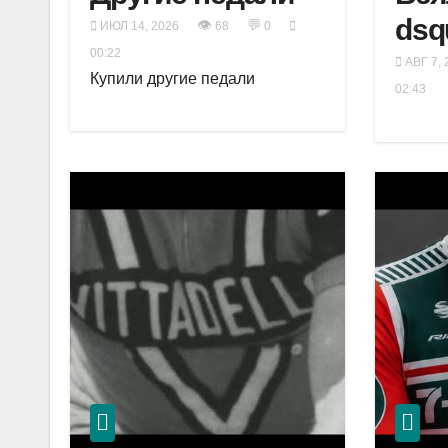
dsq
👁
💬
ИЮЛ 14, 2026
68
0
00:22
АВГ 7, 
Купили другие педали
02:43