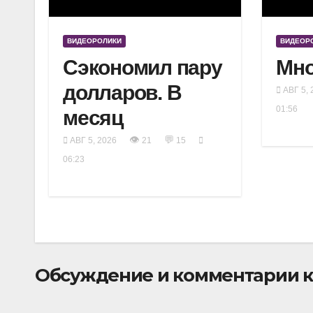
ВИДЕОРОЛИКИ
ВИДЕОР
Сэкономил пару
Мно
долларов. В
АВГ 5, 
01:56
месяц
👁
💬
АВГ 5, 2026
21
15
06:23
Обсуждение и комментарии к 