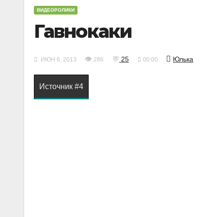
ВИДЕОРОЛИКИ
Гавнокаки
👁
💬
25
Юлька
ИЮН 6, 2013
286
00:00
Источник #4