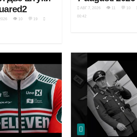
uared2
👁
💬
АВГ 7, 2026
11
10
00:42
👁
💬
2026
10
19