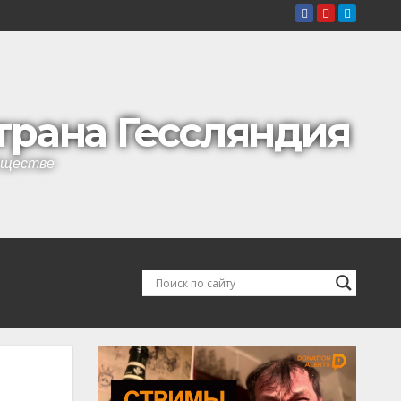
страна Гессляндия
обществе