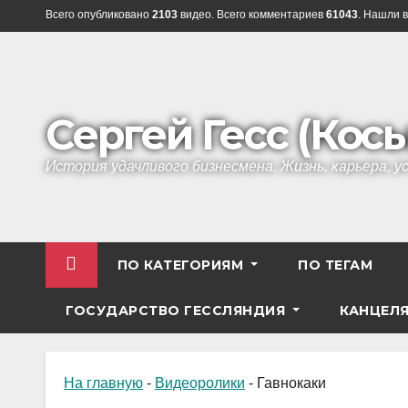
Перейти
Всего опубликовано
2103
видео. Всего комментариев
61043
. Нашли в
к
содержанию
Сергей Гесс (Кос
История удачливого бизнесмена. Жизнь, карьера, 
ПО КАТЕГОРИЯМ
ПО ТЕГАМ
ГОСУДАРСТВО ГЕССЛЯНДИЯ
КАНЦЕЛ
На главную
-
Видеоролики
-
Гавнокаки