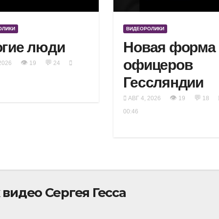
ОЛИКИ
ВИДЕОРОЛИКИ
гие люди
Новая форма
офицеров
👁
💬
2026
19
24
Гессляндии
👁
💬
АВГ 4, 2026
19
18
00:46
видео Сергея Гесса