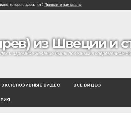
идео, которого здесь нет?
Пришлите нам ссылку
ырев) из Швеции и 
успех и огромное желание быть полезным в современном 
ЭКСКЛЮЗИВНЫЕ ВИДЕО
ВСЕ ВИДЕО
ЯРИЯ