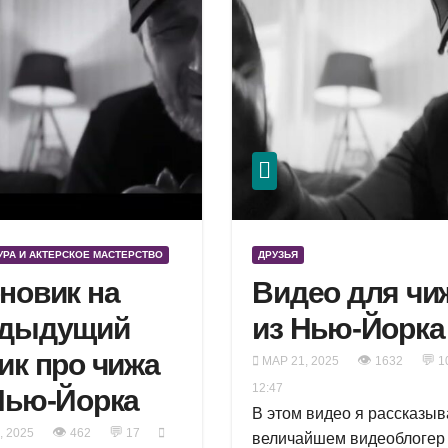
РА И АКТЕРСКОЕ МАСТЕРСТВО
ДРУЗЬЯ
новик на
Видео для чи
едыдущий
из Нью-Йорка
ик про чижа
👁
💬
МАР 21, 2025
1632
1
12:47
Нью-Йорка
В этом видео я рассказыв
👁
💬
, 2025
462
17
величайшем видеоблогер