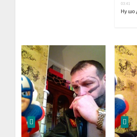
03:41
Ну шо 