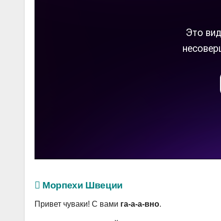
Морпехи Швеции
Привет чуваки! С вами
га-а-а-вно
.