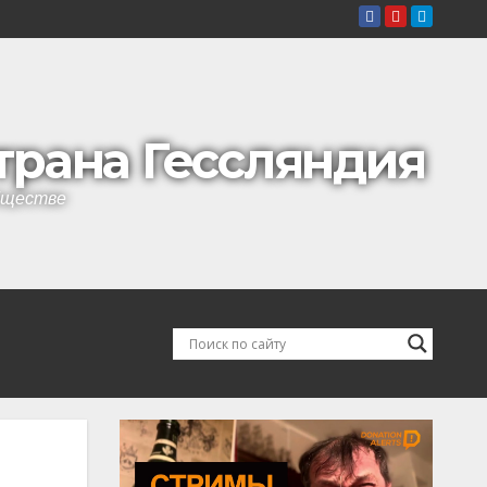
страна Гессляндия
обществе