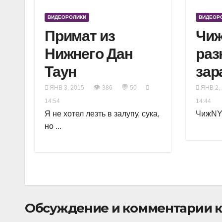
ВИДЕОРОЛИКИ
ВИДЕОР
Примат из
Чи
Нижнего Дан
раз
Таун
зар
👁
💬
ЯНВ 3, 2015
386
50
ЯНВ 2,
14:54
14:44
Я не хотел лезть в залупу, сука,
ЧижNY 
но ...
Обсуждение и комментарии к 