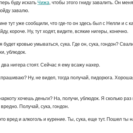
еперь буду искать
Чижа
, чтобы этого гниду завалить. Он мен
пойду завалю.
мне тут уже сообщили, что где-то он здесь был с Нелли и с 
ду, короче. Ну, тут ходят, видите, всякие нигеры, конечно.
я будет кровью умываться, сука. Где он, сука, гондон? Свали
ки, ублюдок.
два нигера стоят. Сейчас я ему всажу нахер.
спрашиваю? Ну, не видел, тогда получай, пидорюга. Хороша
а наркоту хочешь деньги? На, получи, ублюдок. Я сколько раз
 вредно. Получай, сука, гондон.
это вред и алкоголь и курение. Ты, сука, еще тут. Пошел ты н