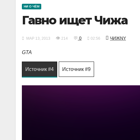
НИ О ЧЁМ
Гавно ищет Чижа
👁
💬
0
ЧИЖNY
МАР 13, 2013
214
02:56
GTA
Источник #4
Источник #9