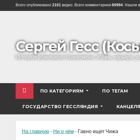
Перейти
Всего опубликовано
2101
видео. Всего комментариев
60994
. Нашли в
к
содержанию
Сергей Гесс (Кос
История удачливого бизнесмена. Жизнь, карьера, 
ПО КАТЕГОРИЯМ
ПО ТЕГАМ
ГОСУДАРСТВО ГЕССЛЯНДИЯ
КАНЦЕЛ
На главную
-
Ни о чём
-
Гавно ищет Чижа