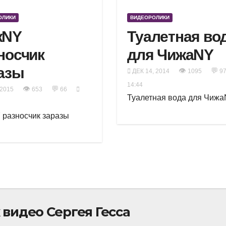
ОЛИКИ
ВИДЕОРОЛИКИ
жNY
Туалетная во
носчик
для ЧижаNY
азы
👁
💬
ДЕК 14, 2014
1095
9
14:44
👁
💬
 2015
653
66
Туалетная вода для Чиж
разносчик заразы
видео Сергея Гесса