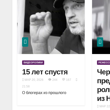
ВИДЕОРОЛИКИ
РЕЖЕССУ
15 лет спустя
Чер
пр
👁
💬
МАР 20, 2026
244
167
21:58
рол
О блогерах из прошлого
из 
МАР 22