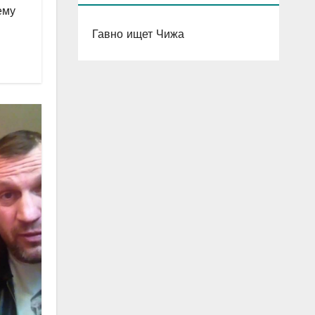
ему
Гавно ищет Чижа