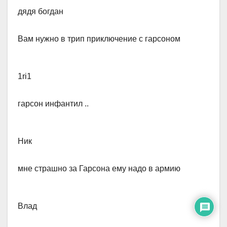
дядя богдан
​Вам нужно в трип приключение с гарсоном
1ri1
​гарсон инфантил ..
Ник
​мне страшно за Гарсона ему надо в армию
Влад​