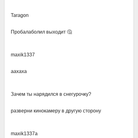
Taragon​
Пробалаболил выходит 🤔
maxik1337
a​ахаха
Зачем ты нарядился в снегурочку?
​разверни кинокамеру в другую сторону
maxik1337a