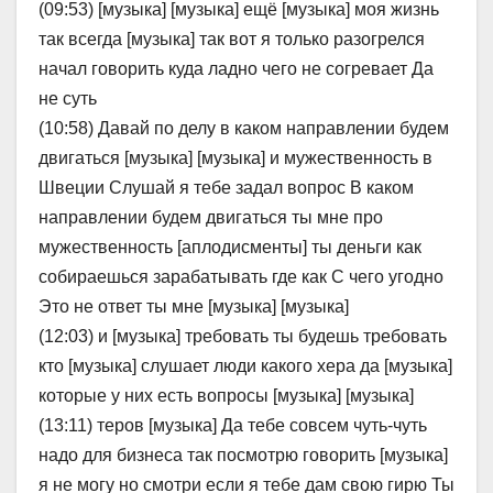
(09:53) [музыка] [музыка] ещё [музыка] моя жизнь
так всегда [музыка] так вот я только разогрелся
начал говорить куда ладно чего не согревает Да
не суть
(10:58) Давай по делу в каком направлении будем
двигаться [музыка] [музыка] и мужественность в
Швеции Слушай я тебе задал вопрос В каком
направлении будем двигаться ты мне про
мужественность [аплодисменты] ты деньги как
собираешься зарабатывать где как С чего угодно
Это не ответ ты мне [музыка] [музыка]
(12:03) и [музыка] требовать ты будешь требовать
кто [музыка] слушает люди какого хера да [музыка]
которые у них есть вопросы [музыка] [музыка]
(13:11) теров [музыка] Да тебе совсем чуть-чуть
надо для бизнеса так посмотрю говорить [музыка]
я не могу но смотри если я тебе дам свою гирю Ты