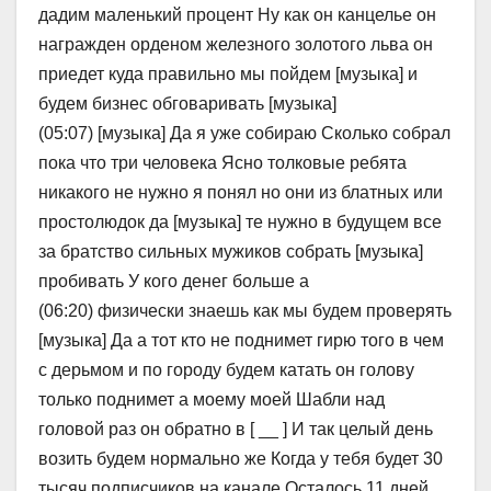
дадим маленький процент Ну как он канцелье он
награжден орденом железного золотого льва он
приедет куда правильно мы пойдем [музыка] и
будем бизнес обговаривать [музыка]
(05:07) [музыка] Да я уже собираю Сколько собрал
пока что три человека Ясно толковые ребята
никакого не нужно я понял но они из блатных или
простолюдок да [музыка] те нужно в будущем все
за братство сильных мужиков собрать [музыка]
пробивать У кого денег больше а
(06:20) физически знаешь как мы будем проверять
[музыка] Да а тот кто не поднимет гирю того в чем
с дерьмом и по городу будем катать он голову
только поднимет а моему моей Шабли над
головой раз он обратно в [ __ ] И так целый день
возить будем нормально же Когда у тебя будет 30
тысяч подписчиков на канале Осталось 11 дней