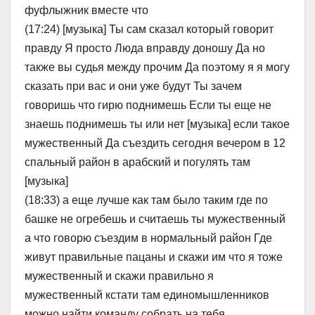
фуфлыжник вместе что
(17:24) [музыка] Ты сам сказал который говорит
правду Я просто Люда вправду доношу Да но
также вы судья между прочим Да поэтому я я могу
сказать при вас и они уже будут Ты зачем
говоришь что гирю поднимешь Если ты еще не
знаешь поднимешь ты или нет [музыка] если такое
мужественный Да съездить сегодня вечером в 12
спальный район в арабский и погулять там
[музыка]
(18:33) а еще лучше как там было таким где по
башке не огребешь и считаешь ты мужественный
а что говорю съездим в нормальный район Где
живут правильные пацаны и скажи им что я тоже
мужественный и скажи правильно я
мужественный кстати там единомышленников
можно найти команду собрать на тебя