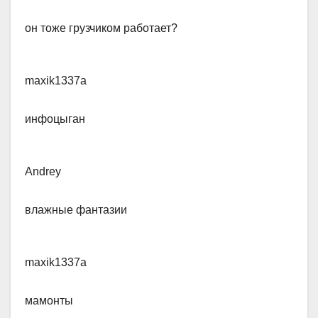
он тоже грузчиком работает?
maxik1337a
​инфоцыган
Andrey
​влажные фантазии
maxik1337a
​мамонты