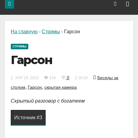
На главную
-
Стримы
-
Гарсон
СТРИМЫ
Гарсон
👁
💬
0
Беседы за
АПР 19, 2023
154
29:34
,
,
столом
Гарсон
скрытая камера
Скрытый разговор с богатеем
Источник #3