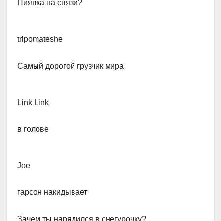
Пиявка на связи?
tripomateshe
​Самый дорогой грузчик мира
Link Link
​в голове
Joe
​гарсон накидывает
Зачем ты нарядился в снегурочку?​