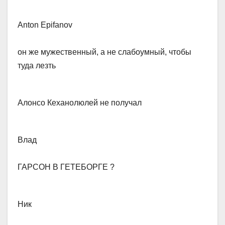
Anton Epifanov
​он же мужественный, а не слабоумный, чтобы
туда лезть
Алонсо Кехано​люлей не получал
Влад​
ГАРСОН В ГЕТЕБОРГЕ ?
Ник​