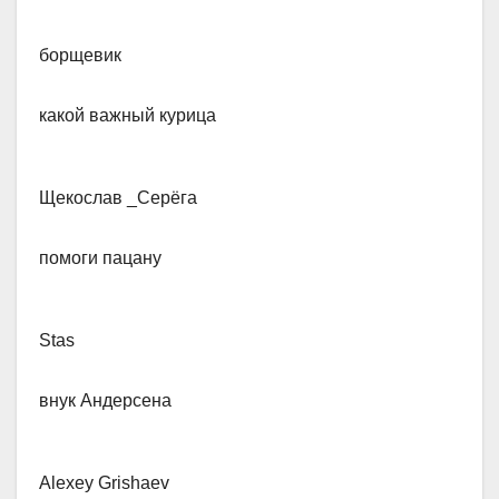
борщевик​
какой важный курица
Щекослав _​Серёга
помоги пацану
Stas
​внук Андерсена
Alexey Grishaev​