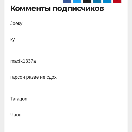
Комменты подписчиков
Joe​ку
ку
maxik1337a
​гарсон разве не сдох
Taragon​
Чаоп