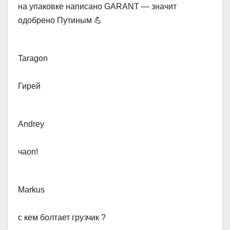
​на упаковке написано GARANT — значит
одобрено Путиным 💪
Taragon​
Гирей
Andrey​
чаоп!
Markus​
с кем болтает грузчик ?