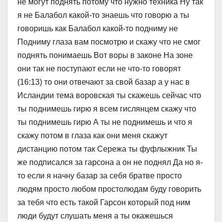
не могут поднять потому что нужно техника Ну так
я не Балабол какой-то знаешь что говорю а ты
говоришь как Балабол какой-то подниму не
Подниму глаза вам посмотрю и скажу что не смог
поднять понимаешь Вот воры в законе На зоне
они так не поступают если не что-то говорят
(16:13) то они отвечают за свой базар а у нас в
Исландии тема воровская ты скажешь сейчас что
ты поднимешь гирю я всем гислянцем скажу что
ты поднимешь гирю А ты не поднимешь и что я
скажу потом в глаза как они меня скажут
дистанцию потом так Сережа ты фуфлыжник Ты
же подписался за гарсона а он не поднял Да но я-
то если я начну базар за себя братве просто
людям просто любом простолюдам буду говорить
за тебя что есть такой Гарсон который под ним
люди будут слушать меня а ты окажешься