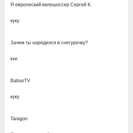
Я европеский велошоссер Сергей К.​
куку
Зачем ты нарядился в снегурочку?​
кхе
BabasTV​
куку
Taragon​