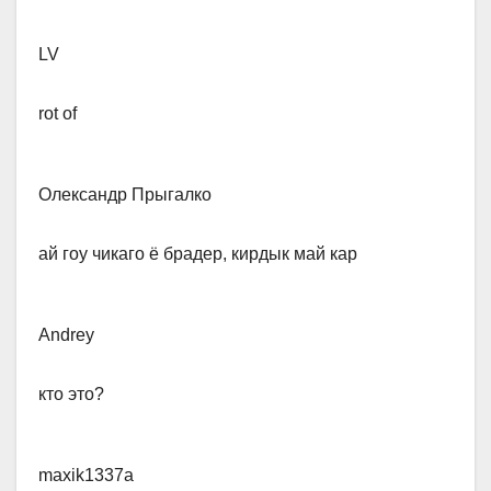
LV​
rot of
Олександр Прыгалко​
ай гоу чикаго ё брадер, кирдык май кар
Andrey​
кто это?
maxik1337a