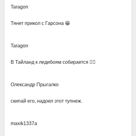
Taragon
​Тянет прикол с Гарсона 😁
Taragon​
В Тайланд к ледибоям собирается 🏳‍🌈
Олександр Прыгалко​
скипай его, надоел этот тупнеж.
maxik1337a