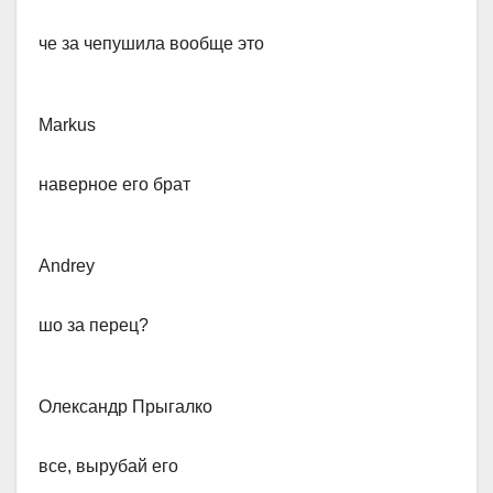
​че за чепушила вообще это
Markus​
наверное его брат
Andrey​
шо за перец?
Олександр Прыгалко
​все, вырубай его