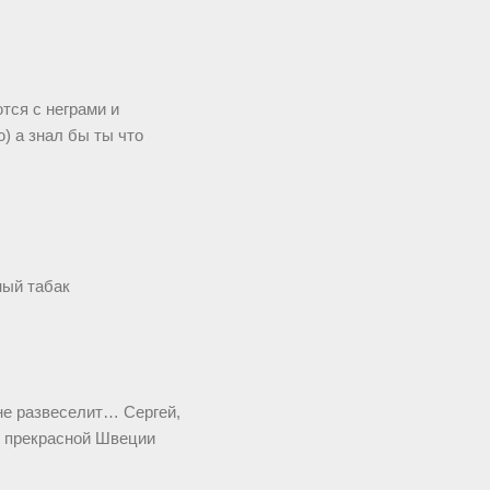
тся с неграми и
ю) а знал бы ты что
ный табак
не развеселит… Сергей,
 в прекрасной Швеции