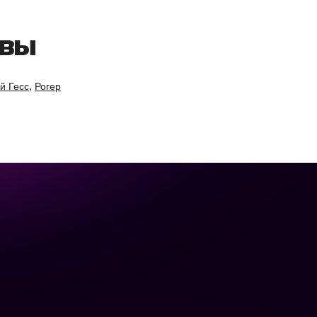
ивы
,
й Гесс
Рогер