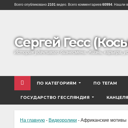
Перейти
Всего опубликовано
2101
видео. Всего комментариев
60994
. Нашли в
к
содержанию
Сергей Гесс (Кос
История удачливого бизнесмена. Жизнь, карьера, 
ПО КАТЕГОРИЯМ
ПО ТЕГАМ
ГОСУДАРСТВО ГЕССЛЯНДИЯ
КАНЦЕЛ
На главную
-
Видеоролики
-
Африканские мотивы