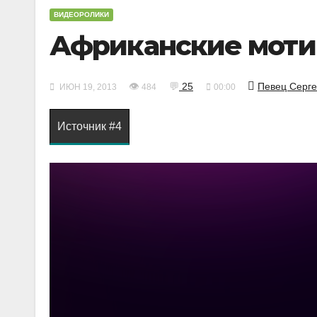
ВИДЕОРОЛИКИ
Африканские мот
👁
💬
25
Певец Серге
ИЮН 19, 2013
484
00:00
Источник #4