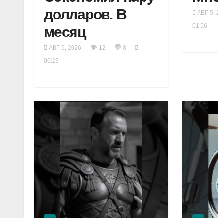
долларов. В
АВГ 5, 
01:56
месяц
👁
💬
АВГ 5, 2026
12
8
06:23