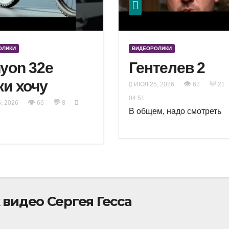
ОЛИКИ
ВИДЕОРОЛИКИ
yon 32e
Гентелев 2
ки хочу
👁
💬
ИЮЛ 25, 2026
62
21
04:51
👁
💬
, 2026
66
8
В общем, надо смотреть
видео Сергея Гесса