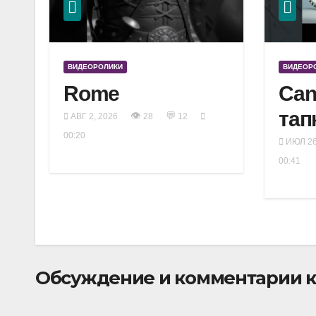
ВИДЕОРОЛИКИ
ВИДЕОР
Rome
Can
тап
👁
💬
АВГ 2, 2026
28
12
00:20
ИЮЛ 26
00:41
Обсуждение и комментарии к 