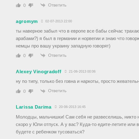
Ответить
0
agromym
02-07-2013 22:00
ты наверное забыл что в европе все бабы сейчас трахаю
арабами?) я был в германии и норвегии и знаю что говор
немцы про вашу украину западную говорят)
Ответить
0
Alexey Vinogradoff
21-06-2013 00:06
ну по типу, только без говна и наркоты, просто жеватель
Ответить
0
Larissa Darima
20-06-2013 16:45
Молодцы, мальчишки! Сам себя не развеселишь, никто 
скоро у Юли отпуск. А у вас? Куда-то едите-летите или
будете с ребенком тусоваться?