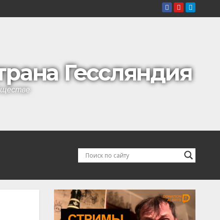
страна Гессляндия
обществе