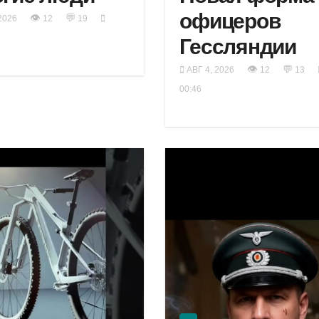
офицеров
👁
💬
2026
12
19
Гессляндии
👁
💬
АВГ 4, 2026
12
13
00:46