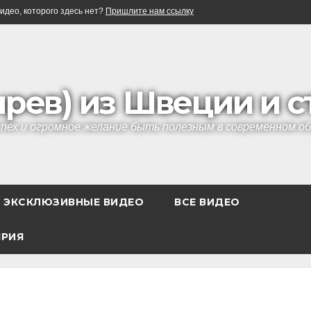
идео, которого здесь нет?
Пришлите нам ссылку
ырев) из Швеции и 
успех и огромное желание быть полезным в современном 
ЭКСКЛЮЗИВНЫЕ ВИДЕО
ВСЕ ВИДЕО
ЯРИЯ