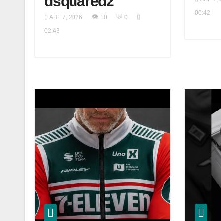
dsquared2
00:42
👁
💬
АВГ 7, 2026
10
0
02:43