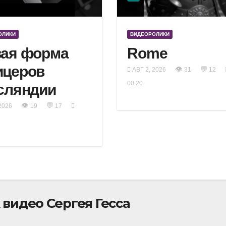
ОЛИКИ
ВИДЕОРОЛИКИ
ая форма
Rome
ицеров
👁
💬
АВГ 2, 2026
31
12
00:20
сляндии
👁
💬
2026
19
17
видео Сергея Гесса