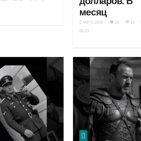
долларов. В
месяц
👁
💬
АВГ 5, 2026
20
13
06:23