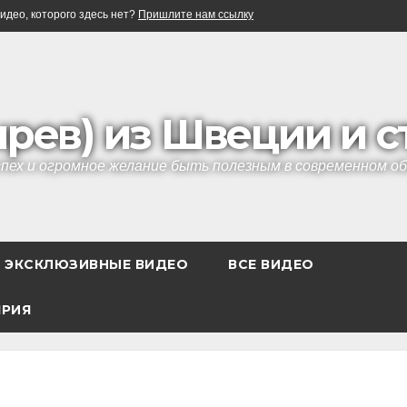
идео, которого здесь нет?
Пришлите нам ссылку
ырев) из Швеции и 
успех и огромное желание быть полезным в современном 
ЭКСКЛЮЗИВНЫЕ ВИДЕО
ВСЕ ВИДЕО
ЯРИЯ