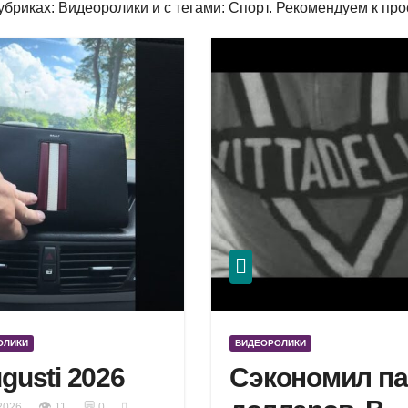
убриках: Видеоролики и с тегами: Спорт. Рекомендуем к про
ОЛИКИ
ВИДЕОРОЛИКИ
ugusti 2026
Сэкономил па
👁
💬
2026
11
0