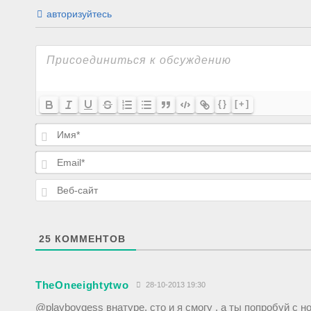
авторизуйтесь
{}
[+]
25
КОММЕНТОВ
TheOneeightytwo
28-10-2013 19:30
@playboygess внатуре, сто и я смогу , а ты попробуй с