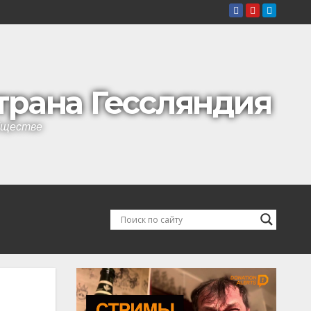
страна Гессляндия
обществе