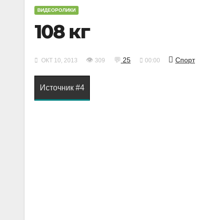
ВИДЕОРОЛИКИ
108 кг
👁
💬
25
Спорт
ОКТ 10, 2013
309
00:00
Источник #4