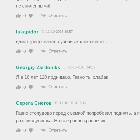
не спиленными!
Ответить
0
lukapidor
11-10-2013 16:57
идиот гриф сначало узнай сколько весит .
Ответить
0
Georgiy Zardoniks
11-10-2013 14:15
Я в 16 лет 120 поднимаю, Гавно ты слабак
Ответить
0
Серега Снегов
11-10-2013 13:14
Гавно стопудово перед съемкой попробовал поднять, а п
раз, пиздунишка. Но все равно красавчик.
Ответить
0