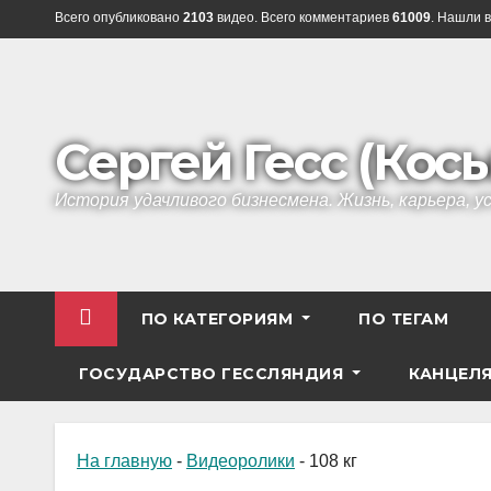
Перейти
Всего опубликовано
2103
видео. Всего комментариев
61009
. Нашли в
к
содержанию
Сергей Гесс (Кос
История удачливого бизнесмена. Жизнь, карьера, 
ПО КАТЕГОРИЯМ
ПО ТЕГАМ
ГОСУДАРСТВО ГЕССЛЯНДИЯ
КАНЦЕЛ
На главную
-
Видеоролики
-
108 кг