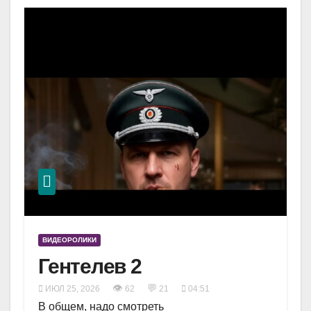
ВИДЕОРОЛИКИ
Гентелев 2
👁
💬
ИЮЛ 25, 2026
62
21
04:51
В общем, надо смотреть