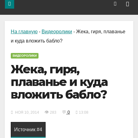
На главную
-
Видеоролики
-
Жека, гиря, плаванье
и куда вложить бабло?
ВИДЕОРОЛИКИ
Жека, гиря,
плаванье и куда
вложить бабло?
👁
💬
0
НОЯ 10, 2014
283
13:08
Источник #4