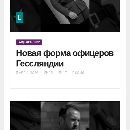
ВИДЕОРОЛИКИ
Новая форма офицеров
Гессляндии
👁
💬
АВГ 4, 2026
15
17
00:46