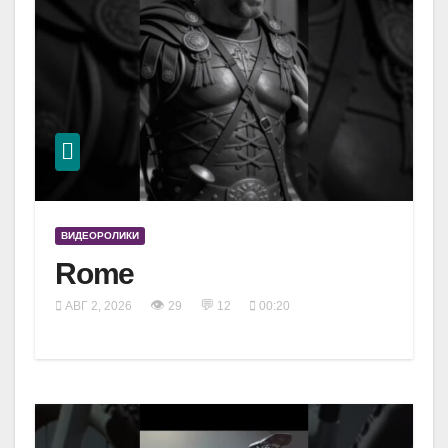
ВИДЕОРОЛИКИ
Rome
👁
💬
АВГ 2, 2026
29
12
00:20