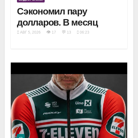
Сэкономил пару
долларов. В месяц
👁
💬
АВГ 5, 2026
17
13
06:23