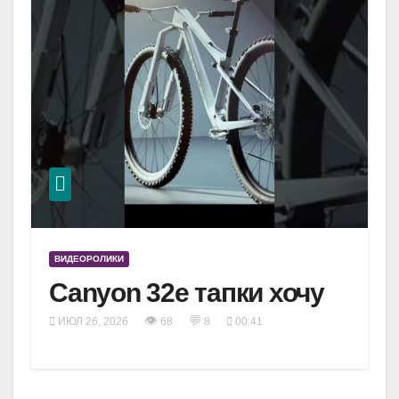
ВИДЕОРОЛИКИ
Canyon 32e тапки хочу
👁
💬
ИЮЛ 26, 2026
68
8
00:41