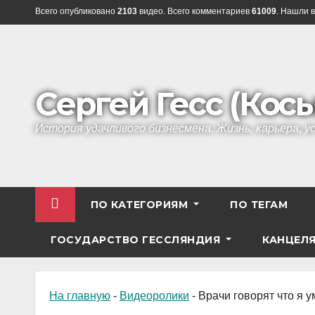
Перейти
Всего опубликовано
2103
видео. Всего комментариев
61009
. Нашли в
к
содержанию
Сергей Гесс (Кос
История удачливого бизнесмена. Жизнь, карьера, 
ПО КАТЕГОРИЯМ
ПО ТЕГАМ
ГОСУДАРСТВО ГЕССЛЯНДИЯ
КАНЦЕЛ
На главную
-
Видеоролики
-
Врачи говорят что я у