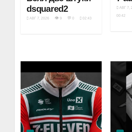
dsquared2
АВГ 7, 
00:42
👁
💬
АВГ 7, 2026
9
0
02:43