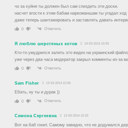
чо за хуйня ты должен был сам спиздить эти доски.
насчет вгости к этим бабам наркоманшам ты угадал ход
даже теперь шантажировать и заставлять давать интерв
Ответить
0
Я люблю шерстяных котов
14-03-2014 10:30
Кто-то умудрился залить это видео на украинский файл
уже через два часа модератор закрыл комменты из-за ма
Ответить
0
Sam Fisher
13-03-2014 22:06
Ебать, ну ты и дурак ))
Ответить
0
Симона Сергеевна
12-03-2014 15:33
Вот на баб гонит. Самому завидно, что не додумался дер