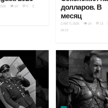
долларов. В
👁
💬
2026
10
0
месяц
👁
💬
АВГ 5, 2026
19
13
06:23