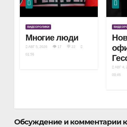
ВИДЕОРОЛИКИ
ВИДЕОР
Многие люди
Нов
оф
👁
💬
АВГ 5, 2026
17
22
01:56
Гес
АВГ 4, 
00:46
Обсуждение и комментарии к 