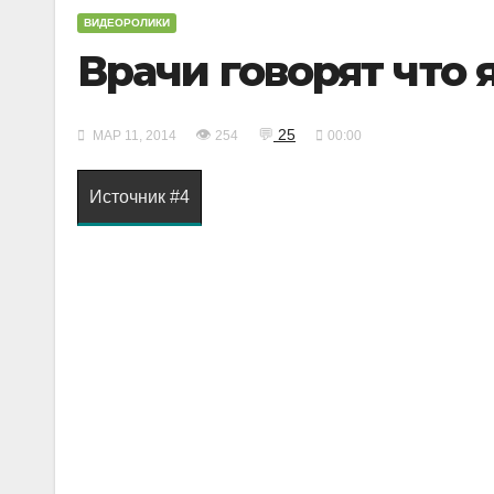
ВИДЕОРОЛИКИ
Врачи говорят что 
👁
💬
25
МАР 11, 2014
254
00:00
Источник #4