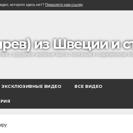
идео, которого здесь нет?
Пришлите нам ссылку
ырев) из Швеции и 
успех и огромное желание быть полезным в современном 
ЭКСКЛЮЗИВНЫЕ ВИДЕО
ВСЕ ВИДЕО
ЯРИЯ
мру