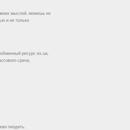
 моих мыслей. можешь их
ью и не только
ообменный ресурс ex.ua,
ссового срача.
ево пиздить.