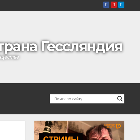
страна Гессляндия
обществе