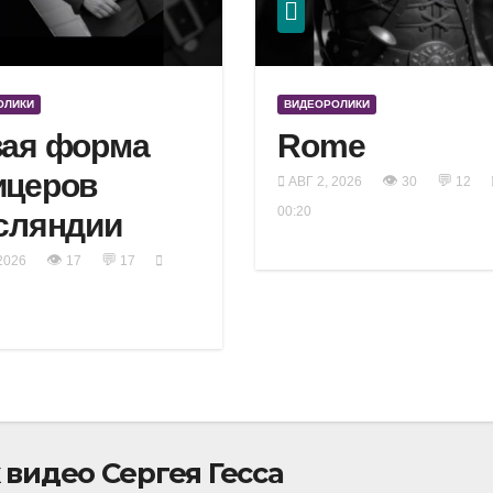
ОЛИКИ
ВИДЕОРОЛИКИ
ая форма
Rome
ицеров
👁
💬
АВГ 2, 2026
30
12
00:20
сляндии
👁
💬
2026
17
17
видео Сергея Гесса