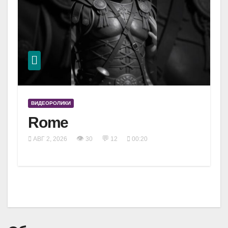
ВИДЕОРОЛИКИ
Rome
👁
💬
АВГ 2, 2026
30
12
00:20