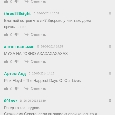
Ответить
0
three888eight
26-06-2014 15:32
Блатной остров что ли? Здорово у них там, дома
прикольные
Ответить
0
антон вальман
26-06-2014 14:35
МУХА НА ГОВНО АХАХАХАХАХАХ
Ответить
0
Артем Асд
26-06-2014 14:18
Pink Floyd – The Happiest Days Of Our Lives
Ответить
0
001avz
26-06-2014 13:59
Рогер то как подрос.
Скажи ему Серега, если он запилит свой канал, то я