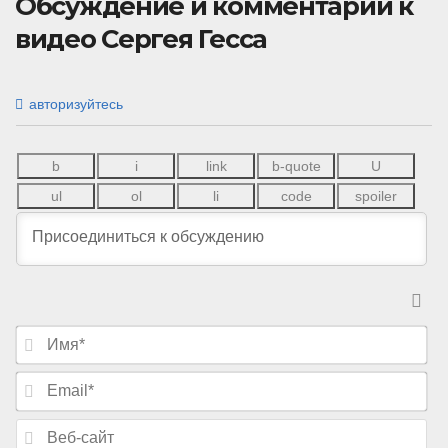
Обсуждение и комментарии к
видео Сергея Гесса
авторизуйтесь
И
м
я
E
*
m
a
В
i
е