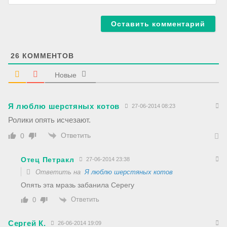
l
б
*
-
с
а
й
т
26
КОММЕНТОВ
Новые
Я люблю шерстяных котов
27-06-2014 08:23
Ролики опять исчезают.
Ответить
0
Отец Петракл
27-06-2014 23:38
Ответить на
Я люблю шерстяных котов
Опять эта мразь забанила Серегу
Ответить
0
Сергей К.
26-06-2014 19:09