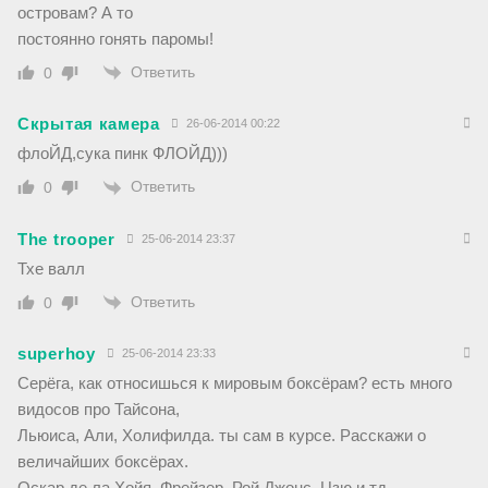
островам? А то
постоянно гонять паромы!
Ответить
0
Скрытая камера
26-06-2014 00:22
флоЙД,сука пинк ФЛОЙД)))
Ответить
0
The trooper
25-06-2014 23:37
Тхе валл
Ответить
0
superhoy
25-06-2014 23:33
Серёга, как относишься к мировым боксёрам? есть много
видосов про Тайсона,
Льюиса, Али, Холифилда. ты сам в курсе. Расскажи о
величайших боксёрах.
Оскар де ла Хойя, Фрейзер, Рой Джонс, Цзю и тд.