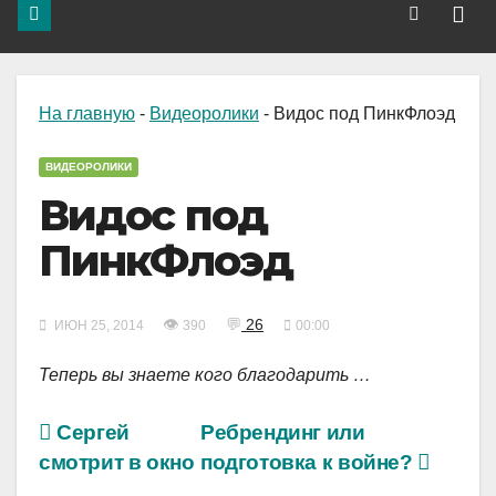
На главную
-
Видеоролики
-
Видос под ПинкФлоэд
ВИДЕОРОЛИКИ
Видос под
ПинкФлоэд
👁
💬
26
ИЮН 25, 2014
390
00:00
Теперь вы знаете кого благодарить …
Сергей
Ребрендинг или
смотрит в окно
подготовка к войне?