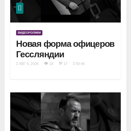
ВИДЕОРОЛИКИ
Новая форма офицеров
Гессляндии
👁
💬
АВГ 4, 2026
19
17
00:46