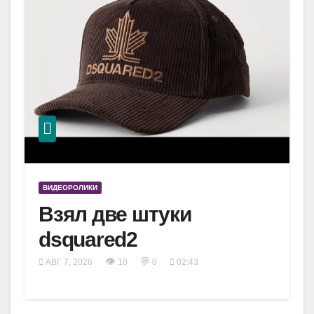
ВИДЕОРОЛИКИ
Взял две штуки
dsquared2
👁
💬
АВГ 7, 2026
10
0
02:43