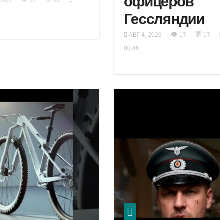
офицеров
Гессляндии
👁
💬
АВГ 4, 2026
17
17
00:46