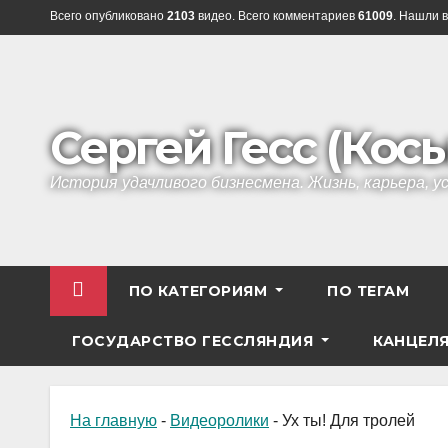
Перейти
Всего опубликовано
2103
видео. Всего комментариев
61009
. Нашли в
к
содержанию
Сергей Гесс (Кос
История удачливого бизнесмена. Жизнь, карьера, 
ПО КАТЕГОРИЯМ
ПО ТЕГАМ
ГОСУДАРСТВО ГЕССЛЯНДИЯ
КАНЦЕЛ
На главную
-
Видеоролики
-
Ух ты! Для тролей