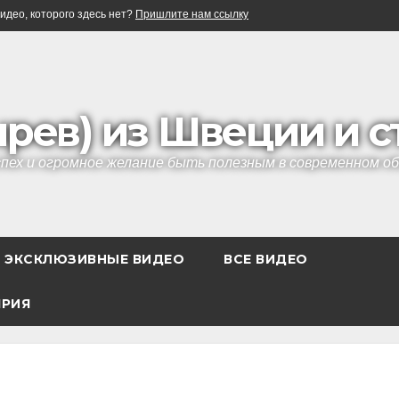
идео, которого здесь нет?
Пришлите нам ссылку
ырев) из Швеции и 
успех и огромное желание быть полезным в современном 
ЭКСКЛЮЗИВНЫЕ ВИДЕО
ВСЕ ВИДЕО
ЯРИЯ