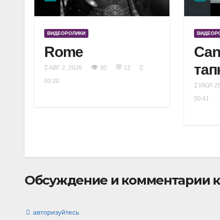
ВИДЕОРОЛИКИ
ВИДЕОР
Rome
Can
тап
👁
💬
АВГ 2, 2026
30
12
00:20
ИЮЛ 26
00:41
Обсуждение и комментарии к 
авторизуйтесь