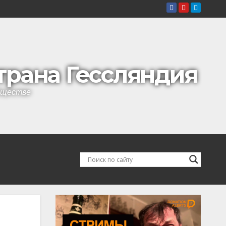
страна Гессляндия
обществе