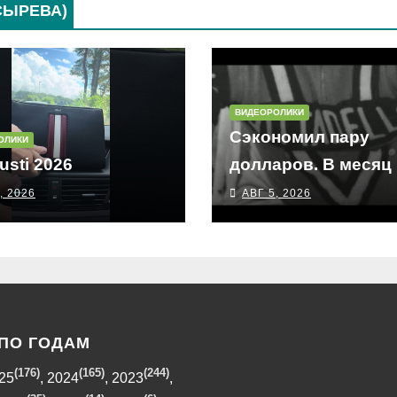
СЫРЕВА)
ВИДЕОРОЛИКИ
Сэкономил пару
ОЛИКИ
usti 2026
долларов. В месяц
, 2026
АВГ 5, 2026
ПО ГОДАМ
(176)
(165)
(244)
25
,
2024
,
2023
,