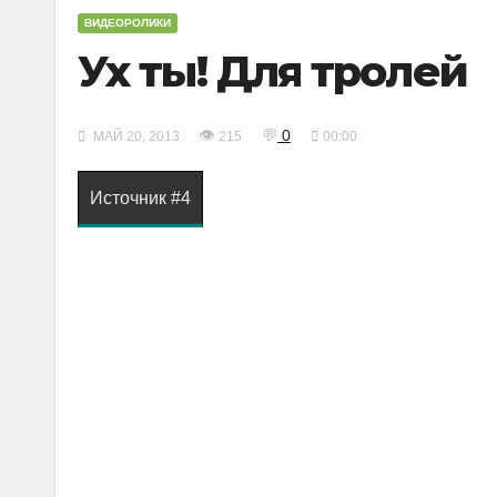
ВИДЕОРОЛИКИ
Ух ты! Для тролей
👁
💬
0
МАЙ 20, 2013
215
00:00
Источник #4