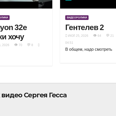
ОЛИКИ
ВИДЕОРОЛИКИ
yon 32e
Гентелев 2
ки хочу
👁
💬
ИЮЛ 25, 2026
64
21
04:51
👁
💬
, 2026
70
8
В общем, надо смотреть
видео Сергея Гесса