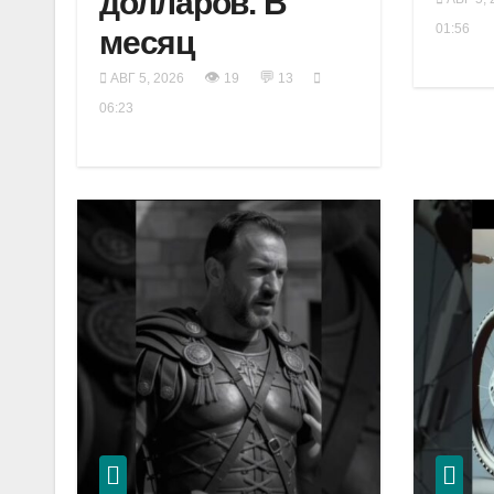
долларов. В
01:56
месяц
👁
💬
АВГ 5, 2026
19
13
06:23